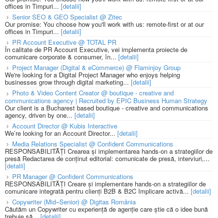
offices in Timpuri...
[detalii]
Senior SEO & GEO Specialist @ Zitec
Our promise: You choose how you'll work with us: remote-first or at our
offices in Timpuri...
[detalii]
PR Account Executive @ TOTAL PR
În calitate de PR Account Executive, vei implementa proiecte de
comunicare corporate & consumer, în...
[detalii]
Project Manager (Digital & eCommerce) @ Flaminjoy Group
We're looking for a Digital Project Manager who enjoys helping
businesses grow through digital marketing...
[detalii]
Photo & Video Content Creator @ boutique - creative and
communications agency | Recruited by EPIC Business Human Strategy
Our client is a Bucharest based boutique - creative and communications
agency, driven by one...
[detalii]
Account Director @ Kubis Interactive
We’re looking for an Account Director...
[detalii]
Media Relations Specialist @ Confident Communications
RESPONSABILITĂȚI Crearea și implementarea hands-on a strategiilor de
presă Redactarea de conținut editorial: comunicate de presă, interviuri,...
[detalii]
PR Manager @ Confident Communications
RESPONSABILITĂȚI Creare și implementare hands-on a strategiilor de
comunicare integrată pentru clienți B2B & B2C Implicare activă...
[detalii]
Copywriter (Mid–Senior) @ Digitas România
Căutăm un Copywriter cu experiență de agenție care știe că o idee bună
trebuie să...
[detalii]