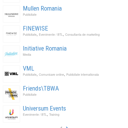
Mullen Romania
Publicitate
FINEWISE
,
,
Publicitate
Evenimente / BTL
Consultanta de marketing
Initiative Romania
Media
VML
,
,
Publicitate
Comunicare online
Publicitate internationala
Friends\TBWA
Publicitate
Universum Events
,
Evenimente / BTL
Training