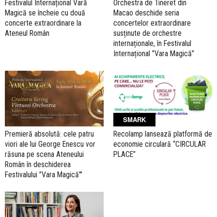
Festivalul Internațional Vară
Orchestra de Tineret din
Magică se încheie cu două
Macao deschide seria
concerte extraordinare la
concertelor extraordinare
Ateneul Român
susținute de orchestre
internaționale, în Festivalul
Internațional ”Vara Magică”
SMARK
Premieră absolută: cele patru
Recolamp lansează platformă de
viori ale lui George Enescu vor
economie circulară “CIRCULAR
răsuna pe scena Ateneului
PLACE”
Român în deschiderea
Festivalului ”Vara Magică'"