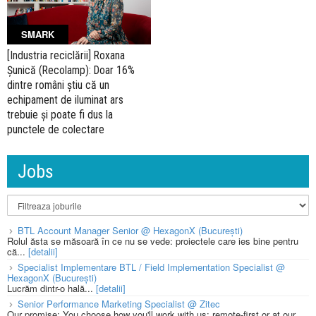
SMARK
[Industria reciclării] Roxana
Șunică (Recolamp): Doar 16%
dintre români știu că un
echipament de iluminat ars
trebuie și poate fi dus la
punctele de colectare
Jobs
BTL Account Manager Senior @ HexagonX (București)
Rolul ăsta se măsoară în ce nu se vede: proiectele care ies bine pentru
că...
[detalii]
Specialist Implementare BTL / Field Implementation Specialist @
HexagonX (București)
Lucrăm dintr-o hală...
[detalii]
Senior Performance Marketing Specialist @ Zitec
Our promise: You choose how you'll work with us: remote-first or at our