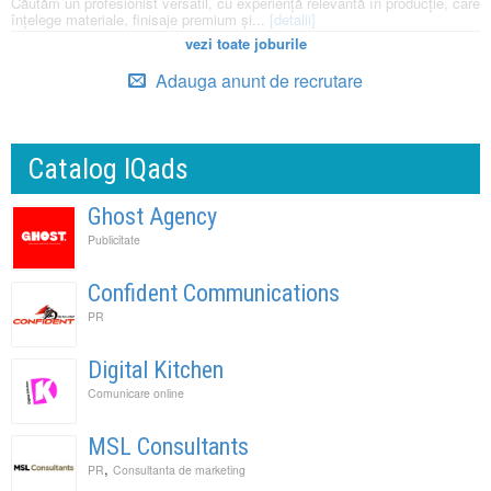
Căutăm un profesionist versatil, cu experiență relevantă în producție, care
înțelege materiale, finisaje premium și...
[detalii]
vezi toate joburile
Adauga anunt de recrutare
Catalog IQads
Ghost Agency
Publicitate
Confident Communications
PR
Digital Kitchen
Comunicare online
MSL Consultants
,
PR
Consultanta de marketing