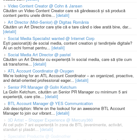
Video Content Creator @ Cohn & Jansen
Căutăm un Video Content Creator care să gândească și să producă
content pentru unele dintre...
[detalii]
Art Director (Mid–Senior) @ Digitas România
Căutăm un Art Director care știe că e tare când o idee arată bine, dar...
[detalii]
Social Media Specialist wanted @ Internet Corp
Ești pasionat(ă) de social media, content creation și tendințele digitale?
Ai un ochi format pentru...
[detalii]
Social Media Art Director @ pastel
Căutăm un Art Director cu experiență în social media, care să știe cum
să transforme...
[detalii]
ATL Account Coordinator @ Oxygen
We’re looking for an ATL Account Coordinator – an organized, proactive,
and detail-oriented professional eager...
[detalii]
Senior PR Manager @ Golin Ketchum
La Golin Ketchum, căutăm un Senior PR Manager cu minimum 5 ani
experiență, care știe...
[detalii]
BTL Account Manager @ YES Communication
Job description: We're on the lookout for an awesome BTL Account
Manager to join our vibrant...
[detalii]
3D Artist – Shopper Experience @ Mercury360
Ai cel puțin 7 ani experiență în zona de BTL (evenimente, activări,
standuri și plasări...
[detalii]
Specialist Productie @ Godmother