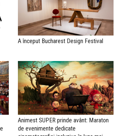
A început Bucharest Design Festival
Animest SUPER prinde avânt: Maraton
le
de evenimente dedicate