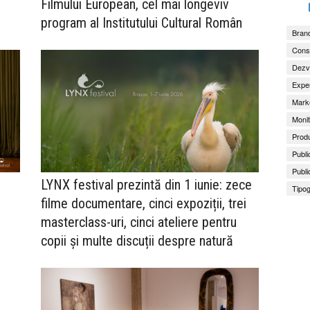
Filmului European, cel mai longeviv
program al Institutului Cultural Român
Brand
Consu
Dezv
Exper
Marke
Monit
Produ
Publi
Publi
i
LYNX festival prezintă din 1 iunie: zece
Tipog
filme documentare, cinci expoziții, trei
masterclass-uri, cinci ateliere pentru
copii și multe discuții despre natură