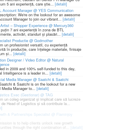
um 5 ani experiență, care știe...
[detalii]
L Account Manager @ YES Communication
escription: We're on the lookout for an awesome
ccount Manager to join our vibrant...
[detalii]
Artist – Shopper Experience @ Mercury360
l puțin 7 ani experiență în zona de BTL
mente, activări, standuri și plasări...
[detalii]
cialist Productie @ Godmother
m un profesionist versatil, cu experiență
ntă în producție, care înțelege materiale, finisaje
um și...
[detalii]
ion Designer / Video Editor @ Natural
igence
ed in 2009 and 100% self-funded to this day,
l Intelligence is a leader in...
[detalii]
cial Media Manager @ Saatchi & Saatchi
Saatchi & Saatchi is on the lookout for a new
l Media Manager to...
[detalii]
istics Exec (Gestionar) @ TAG
m un coleg organizat și implicat care să lucreze
i de Head of Logistics și să contribuie la...
i]
wth & Partnerships Specialist @ Flaminjoy
p
mission is to help clients unlock new growth
unities through the right combination of...
[detalii]