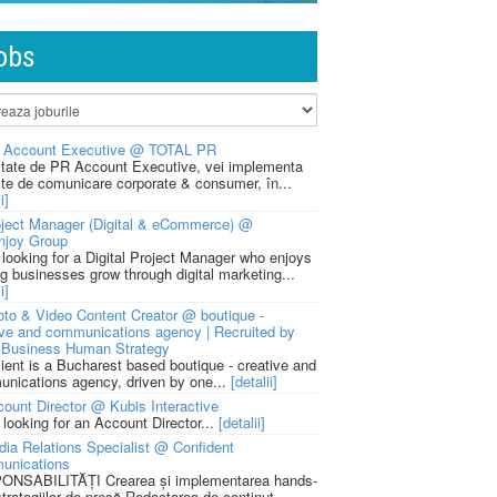
obs
 Account Executive @ TOTAL PR
litate de PR Account Executive, vei implementa
cte de comunicare corporate & consumer, în...
i]
ject Manager (Digital & eCommerce) @
njoy Group
 looking for a Digital Project Manager who enjoys
ng businesses grow through digital marketing...
i]
to & Video Content Creator @ boutique -
ive and communications agency | Recruited by
Business Human Strategy
lient is a Bucharest based boutique - creative and
nications agency, driven by one...
[detalii]
ount Director @ Kubis Interactive
 looking for an Account Director...
[detalii]
ia Relations Specialist @ Confident
unications
NSABILITĂȚI Crearea și implementarea hands-
strategiilor de presă Redactarea de conținut