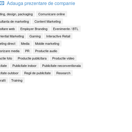
Adauga prezentare de companie
ing, design, packaging
Comunicare online
ltanta de marketing
Content Marketing
oltare web
Employer Branding
Evenimente / BTL
iential Marketing
Gaming
Interactive Retail
ting direct
Media
Mobile marketing
orizare media
PR
Productie audio
ctie foto
Productie publicitara
Productie video
citate
Publicitate indoor
Publicitate neconventionala
citate outdoor
Regii de publicitate
Research
rafii
Training