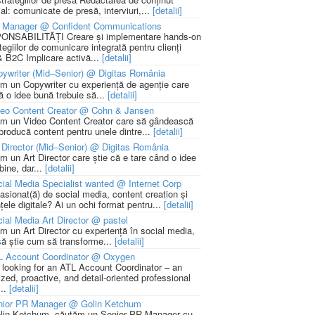
ial: comunicate de presă, interviuri,...
[detalii]
 Manager @ Confident Communications
NSABILITĂȚI Creare și implementare hands-on
tegiilor de comunicare integrată pentru clienți
 B2C Implicare activă...
[detalii]
ywriter (Mid–Senior) @ Digitas România
m un Copywriter cu experiență de agenție care
ă o idee bună trebuie să...
[detalii]
deo Content Creator @ Cohn & Jansen
m un Video Content Creator care să gândească
 producă content pentru unele dintre...
[detalii]
 Director (Mid–Senior) @ Digitas România
m un Art Director care știe că e tare când o idee
bine, dar...
[detalii]
ial Media Specialist wanted @ Internet Corp
pasionat(ă) de social media, content creation și
țele digitale? Ai un ochi format pentru...
[detalii]
ial Media Art Director @ pastel
m un Art Director cu experiență în social media,
să știe cum să transforme...
[detalii]
L Account Coordinator @ Oxygen
 looking for an ATL Account Coordinator – an
zed, proactive, and detail-oriented professional
...
[detalii]
nior PR Manager @ Golin Ketchum
lin Ketchum, căutăm un Senior PR Manager cu