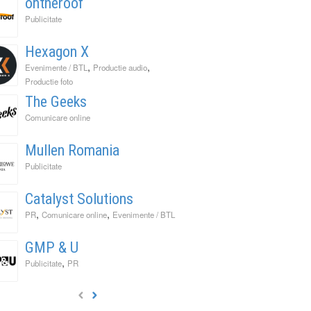
ontheroof
Publicitate
Hexagon X
,
,
Evenimente / BTL
Productie audio
Productie foto
The Geeks
Comunicare online
Mullen Romania
Publicitate
Catalyst Solutions
,
,
PR
Comunicare online
Evenimente / BTL
GMP & U
,
Publicitate
PR