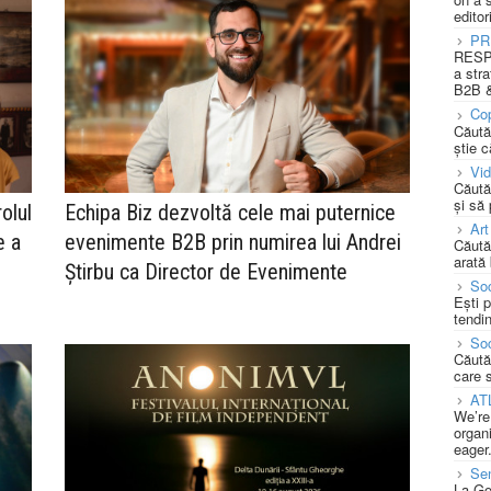
editor
PR
RESPO
a stra
B2B &
Cop
Căută
știe c
Vi
Căută
și să
olul
Echipa Biz dezvoltă cele mai puternice
Art
e a
evenimente B2B prin numirea lui Andrei
Căută
arată 
Știrbu ca Director de Evenimente
Soc
Ești 
tendin
Soc
Căută
care 
AT
We’re
organi
eager
Se
La Go