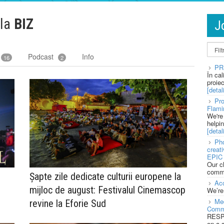
 la
BIZ
J
Podcast
Info
16
2
PR
În ca
proie
[detali
Pro
Flami
We're
helpi
[detali
Pho
creat
EPIC 
Our c
commu
Șapte zile dedicate culturii europene la
Acc
mijloc de august: Festivalul Cinemascop
We’re
Med
revine la Eforie Sud
Comm
RESPO
on a 