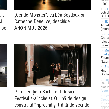
minim
BT
Job d
lui
„Gentle Monster”, cu Léa Seydoux și
BTL A
și
Catherine Deneuve, deschide
3D 
Ai ce
hipe
ANONIMUL 2026
(eveni
Spe
Căută
releva
premi
Mot
Intell
Found
Natura
So
Hey! 
Socia
Log
Căută
alătur
[detali
Prima ediție a Bucharest Design
Gro
l
Festival s-a încheiat. O lună de design
Grou
Your 
n
construită împreună și trăită de zeci de
opport