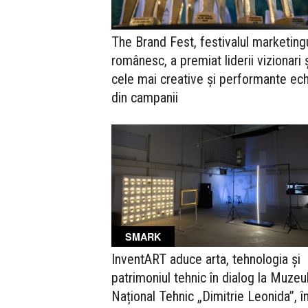
The Brand Fest, festivalul marketingu
românesc, a premiat liderii vizionari 
cele mai creative și performante ec
din campanii
SMARK
InventART aduce arta, tehnologia și
patrimoniul tehnic în dialog la Muzeu
Național Tehnic „Dimitrie Leonida”, î