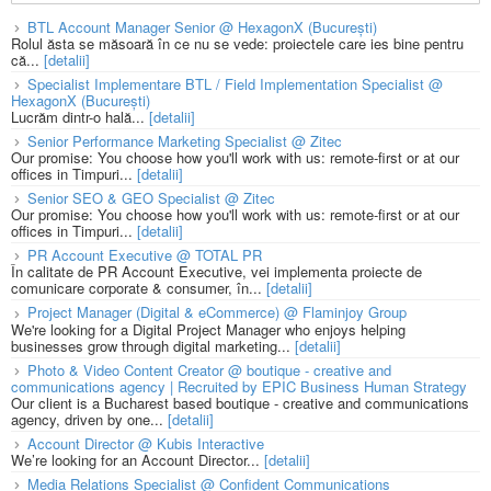
BTL Account Manager Senior @ HexagonX (București)
Rolul ăsta se măsoară în ce nu se vede: proiectele care ies bine pentru
că...
[detalii]
Specialist Implementare BTL / Field Implementation Specialist @
HexagonX (București)
Lucrăm dintr-o hală...
[detalii]
Senior Performance Marketing Specialist @ Zitec
Our promise: You choose how you'll work with us: remote-first or at our
offices in Timpuri...
[detalii]
Senior SEO & GEO Specialist @ Zitec
Our promise: You choose how you'll work with us: remote-first or at our
offices in Timpuri...
[detalii]
PR Account Executive @ TOTAL PR
În calitate de PR Account Executive, vei implementa proiecte de
comunicare corporate & consumer, în...
[detalii]
Project Manager (Digital & eCommerce) @ Flaminjoy Group
We're looking for a Digital Project Manager who enjoys helping
businesses grow through digital marketing...
[detalii]
Photo & Video Content Creator @ boutique - creative and
communications agency | Recruited by EPIC Business Human Strategy
Our client is a Bucharest based boutique - creative and communications
agency, driven by one...
[detalii]
Account Director @ Kubis Interactive
We’re looking for an Account Director...
[detalii]
Media Relations Specialist @ Confident Communications