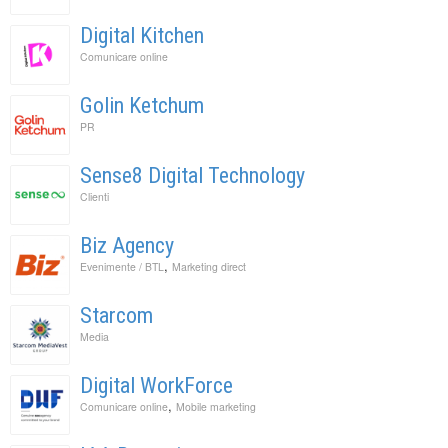
Digital Kitchen
Comunicare online
Golin Ketchum
PR
Sense8 Digital Technology
Clienti
Biz Agency
,
Evenimente / BTL
Marketing direct
Starcom
Media
Digital WorkForce
,
Comunicare online
Mobile marketing