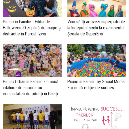
Picnic în Familie - Ediția de
Vino să îți activezi superputerile
Halloween: O zi plină de magie și
la începutul școlii la evenimentul
distracție în Parcul Izvor
Școala de SuperEroi
Picnic Urban în Familie - o nouă
Picnic în Familie by Social Moms
intâlnire de succes cu
– o nouă ediție de succes
comunitatea de părinți în Galați