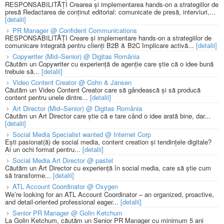
RESPONSABILITĂȚI Crearea și implementarea hands-on a strategiilor de
presă Redactarea de conținut editorial: comunicate de presă, interviuri,...
[detalii]
PR Manager @ Confident Communications
RESPONSABILITĂȚI Creare și implementare hands-on a strategiilor de
comunicare integrată pentru clienți B2B & B2C Implicare activă...
[detalii]
Copywriter (Mid–Senior) @ Digitas România
Căutăm un Copywriter cu experiență de agenție care știe că o idee bună
trebuie să...
[detalii]
Video Content Creator @ Cohn & Jansen
Căutăm un Video Content Creator care să gândească și să producă
content pentru unele dintre...
[detalii]
Art Director (Mid–Senior) @ Digitas România
Căutăm un Art Director care știe că e tare când o idee arată bine, dar...
[detalii]
Social Media Specialist wanted @ Internet Corp
Ești pasionat(ă) de social media, content creation și tendințele digitale?
Ai un ochi format pentru...
[detalii]
Social Media Art Director @ pastel
Căutăm un Art Director cu experiență în social media, care să știe cum
să transforme...
[detalii]
ATL Account Coordinator @ Oxygen
We’re looking for an ATL Account Coordinator – an organized, proactive,
and detail-oriented professional eager...
[detalii]
Senior PR Manager @ Golin Ketchum
La Golin Ketchum, căutăm un Senior PR Manager cu minimum 5 ani