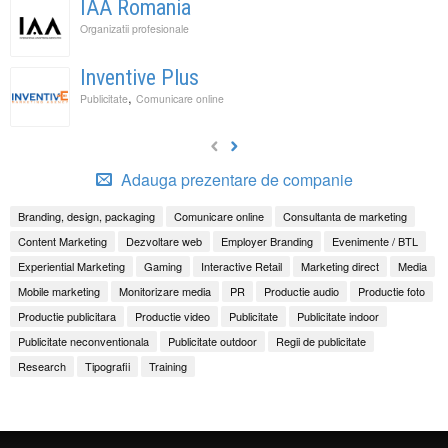
IAA Romania
Organizatii profesionale
Inventive Plus
,
Publicitate
Comunicare online
Adauga prezentare de companie
Branding, design, packaging
Comunicare online
Consultanta de marketing
Content Marketing
Dezvoltare web
Employer Branding
Evenimente / BTL
Experiential Marketing
Gaming
Interactive Retail
Marketing direct
Media
Mobile marketing
Monitorizare media
PR
Productie audio
Productie foto
Productie publicitara
Productie video
Publicitate
Publicitate indoor
Publicitate neconventionala
Publicitate outdoor
Regii de publicitate
Research
Tipografii
Training