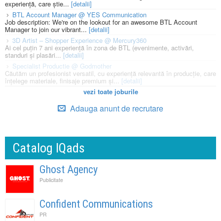
experiență, care știe...
[detalii]
BTL Account Manager @ YES Communication
Job description: We're on the lookout for an awesome BTL Account
Manager to join our vibrant...
[detalii]
3D Artist – Shopper Experience @ Mercury360
Ai cel puțin 7 ani experiență în zona de BTL (evenimente, activări,
standuri și plasări...
[detalii]
Specialist Productie @ Godmother
Căutăm un profesionist versatil, cu experiență relevantă în producție, care
înțelege materiale, finisaje premium și...
[detalii]
vezi toate joburile
Adauga anunt de recrutare
Catalog IQads
Ghost Agency
Publicitate
Confident Communications
PR