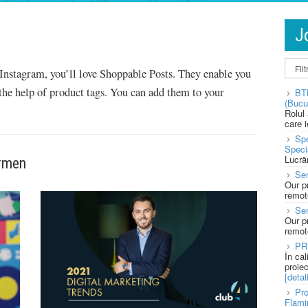
J
Instagram, you’ll love Shoppable Posts. They enable you
 the help of product tags. You can add them to your
BT
(Bucu
Rolul
care 
Spe
Speci
Lucră
ermen
Sen
Our p
remote
Se
Our p
remote
PR
În ca
proie
[detali
Pro
Flami