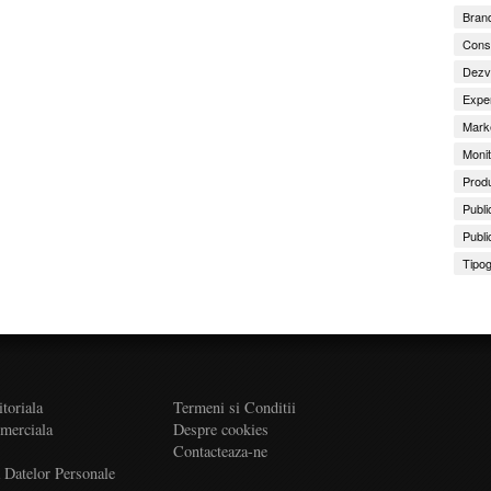
Brand
Consu
Dezv
Exper
Marke
Monit
Produ
Publi
Publi
Tipog
itoriala
Termeni si Conditii
omerciala
Despre cookies
Contacteaza-ne
a Datelor Personale