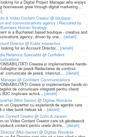
 looking for a Digital Project Manager who enjoys
ng businesses grow through digital marketing...
i]
to & Video Content Creator @ boutique -
ive and communications agency | Recruited by
Business Human Strategy
lient is a Bucharest based boutique - creative and
nications agency, driven by one...
[detalii]
ount Director @ Kubis Interactive
 looking for an Account Director...
[detalii]
ia Relations Specialist @ Confident
unications
NSABILITĂȚI Crearea și implementarea hands-
strategiilor de presă Redactarea de conținut
ial: comunicate de presă, interviuri,...
[detalii]
 Manager @ Confident Communications
NSABILITĂȚI Creare și implementare hands-on
tegiilor de comunicare integrată pentru clienți
 B2C Implicare activă...
[detalii]
ywriter (Mid–Senior) @ Digitas România
m un Copywriter cu experiență de agenție care
ă o idee bună trebuie să...
[detalii]
deo Content Creator @ Cohn & Jansen
m un Video Content Creator care să gândească
 producă content pentru unele dintre...
[detalii]
 Director (Mid–Senior) @ Digitas România
m un Art Director care știe că e tare când o idee