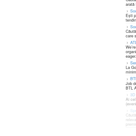
arată 
Soc
Ești 
tendin
Soc
Căută
care 
AT
We’re
organi
eager
Se
La Go
minim
BT
Job d
BTL A
3D 
Ai ce
(eveni
Spe
Căută
releva
premi