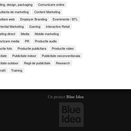
ing, design, packaging
Comunicare online
ltanta de marketing
Content Marketing
oltare web
Employer Branding
Evenimente / BTL
iential Marketing
Gaming
Interactive Retail
ting direct
Media
Mobile marketing
orizare media
PR
Productie audio
ctie foto
Productie publicitara
Productie video
citate
Publicitate indoor
Publicitate neconventionala
citate outdoor
Regii de publicitate
Research
rafii
Training
Blue Idea
Un proiect