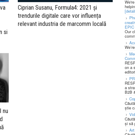
We're
helpi
 va
Ciprian Susanu, Formula4: 2021 și
[detali
trendurile digitale care vor influența
Pho
creat
relevant industria de marcomm locală
EPIC 
n si
Our c
commu
Acc
We’re
Med
Comm
RESPO
on a 
editor
PR
RESPO
a stra
B2B &
Cop
Căută
știe c
l nu
Vi
id
Căută
și să
uă
Art
Căută