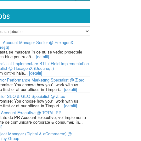
obs
L Account Manager Senior @ HexagonX
rești)
 ăsta se măsoară în ce nu se vede: proiectele
ies bine pentru că...
[detalii]
cialist Implementare BTL / Field Implementation
alist @ HexagonX (București)
m dintr-o hală...
[detalii]
ior Performance Marketing Specialist @ Zitec
romise: You choose how you'll work with us:
-first or at our offices in Timpuri...
[detalii]
nior SEO & GEO Specialist @ Zitec
romise: You choose how you'll work with us:
-first or at our offices in Timpuri...
[detalii]
 Account Executive @ TOTAL PR
litate de PR Account Executive, vei implementa
cte de comunicare corporate & consumer, în...
i]
ject Manager (Digital & eCommerce) @
njoy Group