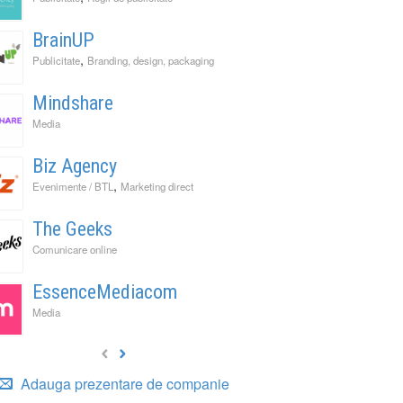
BrainUP
,
Publicitate
Branding, design, packaging
Mindshare
Media
Biz Agency
,
Evenimente / BTL
Marketing direct
The Geeks
Comunicare online
EssenceMediacom
Media
Adauga prezentare de companie