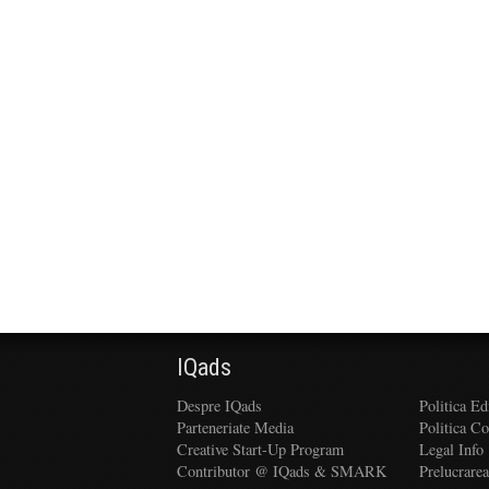
IQads
Despre IQads
Politica Ed
Parteneriate Media
Politica C
Creative Start-Up Program
Legal Info
Contributor @ IQads & SMARK
Prelucrare