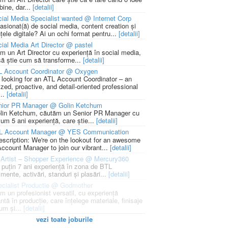
bine, dar...
[detalii]
ial Media Specialist wanted @ Internet Corp
pasionat(ă) de social media, content creation și
țele digitale? Ai un ochi format pentru...
[detalii]
ial Media Art Director @ pastel
m un Art Director cu experiență în social media,
să știe cum să transforme...
[detalii]
L Account Coordinator @ Oxygen
 looking for an ATL Account Coordinator – an
zed, proactive, and detail-oriented professional
...
[detalii]
nior PR Manager @ Golin Ketchum
lin Ketchum, căutăm un Senior PR Manager cu
um 5 ani experiență, care știe...
[detalii]
L Account Manager @ YES Communication
escription: We're on the lookout for an awesome
ccount Manager to join our vibrant...
[detalii]
Artist – Shopper Experience @ Mercury360
l puțin 7 ani experiență în zona de BTL
mente, activări, standuri și plasări...
[detalii]
cialist Productie @ Godmother
m un profesionist versatil, cu experiență
ntă în producție, care înțelege materiale, finisaje
um și...
[detalii]
vezi toate joburile