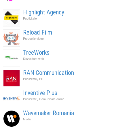
Highlight Agency
Publicitate
Reload Film
Productie video
TreeWorks
Dezvoltare web
RAN Communication
,
Publicitate
PR
Inventive Plus
,
Publicitate
Comunicare online
Wavemaker Romania
Media