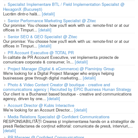
Specialist Implementare BTL / Field Implementation Specialist @
HexagonX (București)
Lucrăm dintr-o hală...
[detalii]
Senior Performance Marketing Specialist @ Zitec
Our promise: You choose how you'll work with us: remote-first or at our
offices in Timpuri...
[detalii]
Senior SEO & GEO Specialist @ Zitec
Our promise: You choose how you'll work with us: remote-first or at our
offices in Timpuri...
[detalii]
PR Account Executive @ TOTAL PR
În calitate de PR Account Executive, vei implementa proiecte de
comunicare corporate & consumer, în...
[detalii]
Project Manager (Digital & eCommerce) @ Flaminjoy Group
We're looking for a Digital Project Manager who enjoys helping
businesses grow through digital marketing...
[detalii]
Photo & Video Content Creator @ boutique - creative and
communications agency | Recruited by EPIC Business Human Strategy
Our client is a Bucharest based boutique - creative and communications
agency, driven by one...
[detalii]
Account Director @ Kubis Interactive
We’re looking for an Account Director...
[detalii]
Media Relations Specialist @ Confident Communications
RESPONSABILITĂȚI Crearea și implementarea hands-on a strategiilor de
presă Redactarea de conținut editorial: comunicate de presă, interviuri,...
[detalii]
PR Manager @ Confident Communications