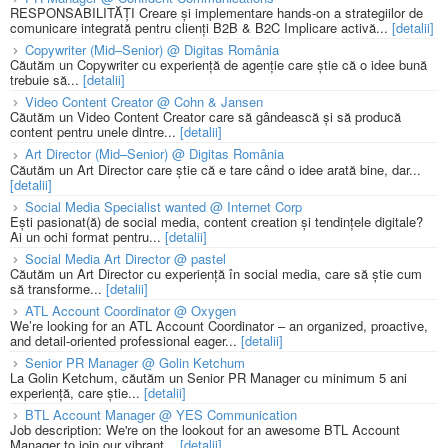
RESPONSABILITĂȚI Creare și implementare hands-on a strategiilor de
comunicare integrată pentru clienți B2B & B2C Implicare activă...
[detalii]
Copywriter (Mid–Senior) @ Digitas România
Căutăm un Copywriter cu experiență de agenție care știe că o idee bună
trebuie să...
[detalii]
Video Content Creator @ Cohn & Jansen
Căutăm un Video Content Creator care să gândească și să producă
content pentru unele dintre...
[detalii]
Art Director (Mid–Senior) @ Digitas România
Căutăm un Art Director care știe că e tare când o idee arată bine, dar...
[detalii]
Social Media Specialist wanted @ Internet Corp
Ești pasionat(ă) de social media, content creation și tendințele digitale?
Ai un ochi format pentru...
[detalii]
Social Media Art Director @ pastel
Căutăm un Art Director cu experiență în social media, care să știe cum
să transforme...
[detalii]
ATL Account Coordinator @ Oxygen
We’re looking for an ATL Account Coordinator – an organized, proactive,
and detail-oriented professional eager...
[detalii]
Senior PR Manager @ Golin Ketchum
La Golin Ketchum, căutăm un Senior PR Manager cu minimum 5 ani
experiență, care știe...
[detalii]
BTL Account Manager @ YES Communication
Job description: We're on the lookout for an awesome BTL Account
Manager to join our vibrant...
[detalii]