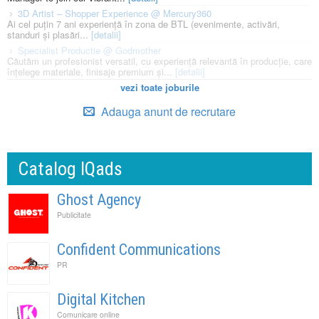
3D Artist – Shopper Experience @ Mercury360
Ai cel puțin 7 ani experiență în zona de BTL (evenimente, activări,
standuri și plasări...
[detalii]
Specialist Productie @ Godmother
Căutăm un profesionist versatil, cu experiență relevantă în producție, care
înțelege materiale, finisaje premium și...
[detalii]
vezi toate joburile
Adauga anunt de recrutare
Catalog IQads
Ghost Agency
Publicitate
Confident Communications
PR
Digital Kitchen
Comunicare online