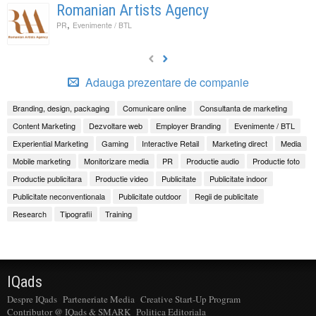
Romanian Artists Agency
,
PR
Evenimente / BTL
Adauga prezentare de companie
Branding, design, packaging
Comunicare online
Consultanta de marketing
Content Marketing
Dezvoltare web
Employer Branding
Evenimente / BTL
Experiential Marketing
Gaming
Interactive Retail
Marketing direct
Media
Mobile marketing
Monitorizare media
PR
Productie audio
Productie foto
Productie publicitara
Productie video
Publicitate
Publicitate indoor
Publicitate neconventionala
Publicitate outdoor
Regii de publicitate
Research
Tipografii
Training
IQads
Despre IQads
Parteneriate Media
Creative Start-Up Program
Contributor @ IQads & SMARK
Politica Editoriala