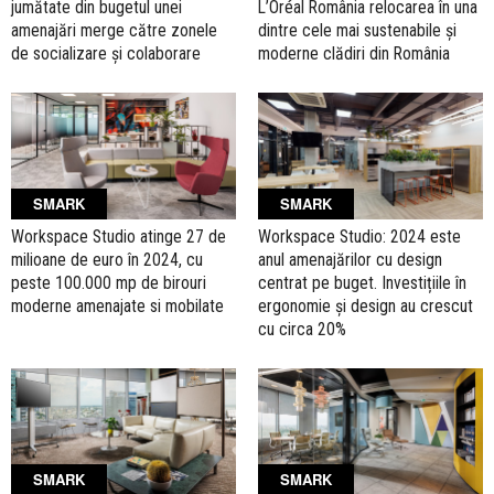
jumătate din bugetul unei
L’Oréal România relocarea în una
amenajări merge către zonele
dintre cele mai sustenabile și
de socializare și colaborare
moderne clădiri din România
SMARK
SMARK
Workspace Studio atinge 27 de
Workspace Studio: 2024 este
milioane de euro în 2024, cu
anul amenajărilor cu design
peste 100.000 mp de birouri
centrat pe buget. Investițiile în
moderne amenajate si mobilate
ergonomie și design au crescut
cu circa 20%
SMARK
SMARK