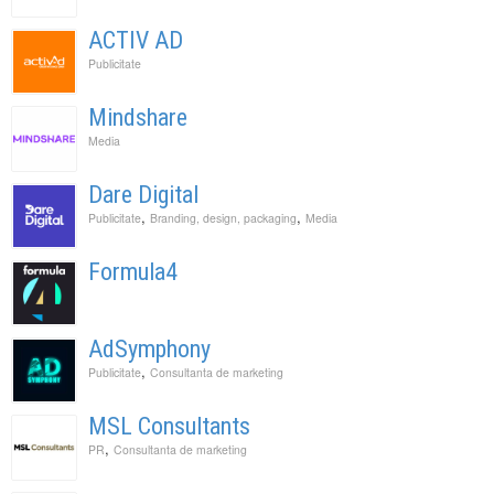
ACTIV AD
Publicitate
Mindshare
Media
Dare Digital
,
,
Publicitate
Branding, design, packaging
Media
Formula4
AdSymphony
,
Publicitate
Consultanta de marketing
MSL Consultants
,
PR
Consultanta de marketing