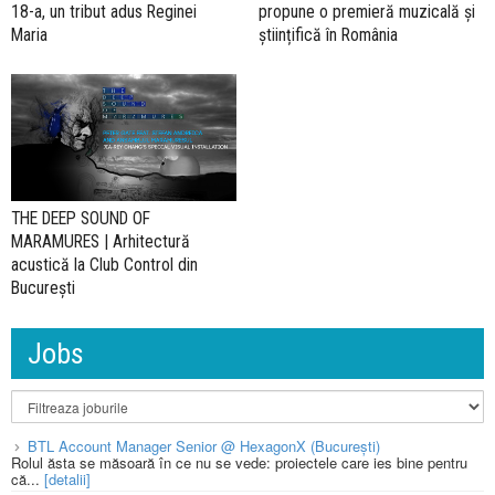
18-a, un tribut adus Reginei
propune o premieră muzicală și
Maria
științifică în România
THE DEEP SOUND OF
MARAMURES | Arhitectură
acustică la Club Control din
București
Jobs
BTL Account Manager Senior @ HexagonX (București)
Rolul ăsta se măsoară în ce nu se vede: proiectele care ies bine pentru
că...
[detalii]