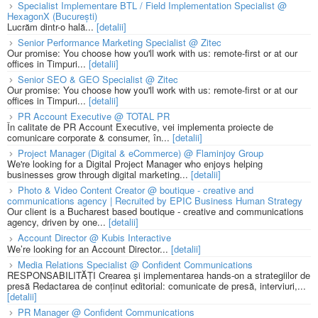
Specialist Implementare BTL / Field Implementation Specialist @
HexagonX (București)
Lucrăm dintr-o hală...
[detalii]
Senior Performance Marketing Specialist @ Zitec
Our promise: You choose how you'll work with us: remote-first or at our
offices in Timpuri...
[detalii]
Senior SEO & GEO Specialist @ Zitec
Our promise: You choose how you'll work with us: remote-first or at our
offices in Timpuri...
[detalii]
PR Account Executive @ TOTAL PR
În calitate de PR Account Executive, vei implementa proiecte de
comunicare corporate & consumer, în...
[detalii]
Project Manager (Digital & eCommerce) @ Flaminjoy Group
We're looking for a Digital Project Manager who enjoys helping
businesses grow through digital marketing...
[detalii]
Photo & Video Content Creator @ boutique - creative and
communications agency | Recruited by EPIC Business Human Strategy
Our client is a Bucharest based boutique - creative and communications
agency, driven by one...
[detalii]
Account Director @ Kubis Interactive
We’re looking for an Account Director...
[detalii]
Media Relations Specialist @ Confident Communications
RESPONSABILITĂȚI Crearea și implementarea hands-on a strategiilor de
presă Redactarea de conținut editorial: comunicate de presă, interviuri,...
[detalii]
PR Manager @ Confident Communications