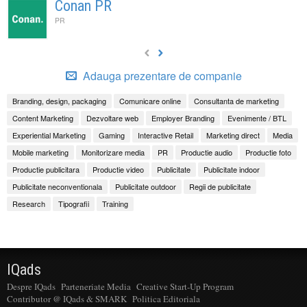
Conan PR
PR
Adauga prezentare de companie
Branding, design, packaging
Comunicare online
Consultanta de marketing
Content Marketing
Dezvoltare web
Employer Branding
Evenimente / BTL
Experiential Marketing
Gaming
Interactive Retail
Marketing direct
Media
Mobile marketing
Monitorizare media
PR
Productie audio
Productie foto
Productie publicitara
Productie video
Publicitate
Publicitate indoor
Publicitate neconventionala
Publicitate outdoor
Regii de publicitate
Research
Tipografii
Training
IQads
Despre IQads
Parteneriate Media
Creative Start-Up Program
Contributor @ IQads & SMARK
Politica Editoriala