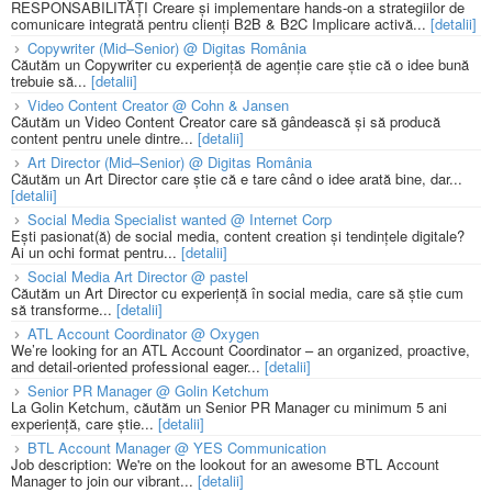
RESPONSABILITĂȚI Creare și implementare hands-on a strategiilor de
comunicare integrată pentru clienți B2B & B2C Implicare activă...
[detalii]
Copywriter (Mid–Senior) @ Digitas România
Căutăm un Copywriter cu experiență de agenție care știe că o idee bună
trebuie să...
[detalii]
Video Content Creator @ Cohn & Jansen
Căutăm un Video Content Creator care să gândească și să producă
content pentru unele dintre...
[detalii]
Art Director (Mid–Senior) @ Digitas România
Căutăm un Art Director care știe că e tare când o idee arată bine, dar...
[detalii]
Social Media Specialist wanted @ Internet Corp
Ești pasionat(ă) de social media, content creation și tendințele digitale?
Ai un ochi format pentru...
[detalii]
Social Media Art Director @ pastel
Căutăm un Art Director cu experiență în social media, care să știe cum
să transforme...
[detalii]
ATL Account Coordinator @ Oxygen
We’re looking for an ATL Account Coordinator – an organized, proactive,
and detail-oriented professional eager...
[detalii]
Senior PR Manager @ Golin Ketchum
La Golin Ketchum, căutăm un Senior PR Manager cu minimum 5 ani
experiență, care știe...
[detalii]
BTL Account Manager @ YES Communication
Job description: We're on the lookout for an awesome BTL Account
Manager to join our vibrant...
[detalii]