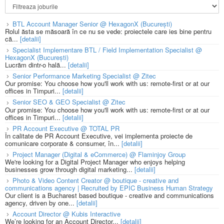
BTL Account Manager Senior @ HexagonX (București)
Rolul ăsta se măsoară în ce nu se vede: proiectele care ies bine pentru
că...
[detalii]
Specialist Implementare BTL / Field Implementation Specialist @
HexagonX (București)
Lucrăm dintr-o hală...
[detalii]
Senior Performance Marketing Specialist @ Zitec
Our promise: You choose how you'll work with us: remote-first or at our
offices in Timpuri...
[detalii]
Senior SEO & GEO Specialist @ Zitec
Our promise: You choose how you'll work with us: remote-first or at our
offices in Timpuri...
[detalii]
PR Account Executive @ TOTAL PR
În calitate de PR Account Executive, vei implementa proiecte de
comunicare corporate & consumer, în...
[detalii]
Project Manager (Digital & eCommerce) @ Flaminjoy Group
We're looking for a Digital Project Manager who enjoys helping
businesses grow through digital marketing...
[detalii]
Photo & Video Content Creator @ boutique - creative and
communications agency | Recruited by EPIC Business Human Strategy
Our client is a Bucharest based boutique - creative and communications
agency, driven by one...
[detalii]
Account Director @ Kubis Interactive
We’re looking for an Account Director...
[detalii]