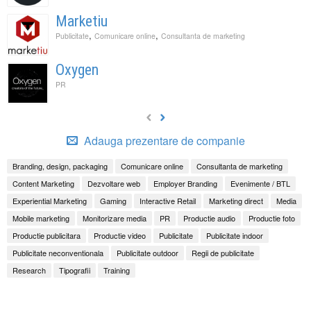
Marketiu
,
,
Publicitate
Comunicare online
Consultanta de marketing
Oxygen
PR
Adauga prezentare de companie
Branding, design, packaging
Comunicare online
Consultanta de marketing
Content Marketing
Dezvoltare web
Employer Branding
Evenimente / BTL
Experiential Marketing
Gaming
Interactive Retail
Marketing direct
Media
Mobile marketing
Monitorizare media
PR
Productie audio
Productie foto
Productie publicitara
Productie video
Publicitate
Publicitate indoor
Publicitate neconventionala
Publicitate outdoor
Regii de publicitate
Research
Tipografii
Training