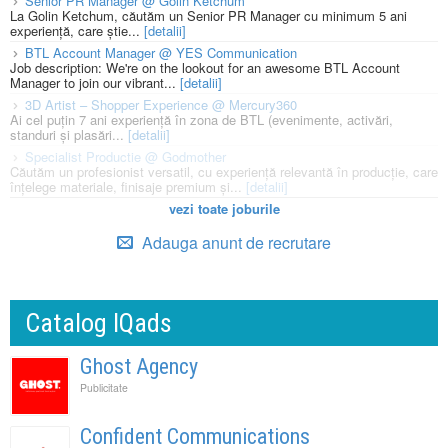
Senior PR Manager @ Golin Ketchum
La Golin Ketchum, căutăm un Senior PR Manager cu minimum 5 ani
experiență, care știe...
[detalii]
BTL Account Manager @ YES Communication
Job description: We're on the lookout for an awesome BTL Account
Manager to join our vibrant...
[detalii]
3D Artist – Shopper Experience @ Mercury360
Ai cel puțin 7 ani experiență în zona de BTL (evenimente, activări,
standuri și plasări...
[detalii]
Specialist Productie @ Godmother
Căutăm un profesionist versatil, cu experiență relevantă în producție, care
înțelege materiale, finisaje premium și...
[detalii]
vezi toate joburile
Adauga anunt de recrutare
Catalog IQads
Ghost Agency
Publicitate
Confident Communications