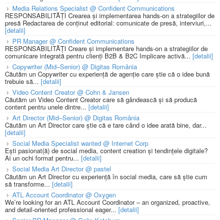
Media Relations Specialist @ Confident Communications
RESPONSABILITĂȚI Crearea și implementarea hands-on a strategiilor de
presă Redactarea de conținut editorial: comunicate de presă, interviuri,...
[detalii]
PR Manager @ Confident Communications
RESPONSABILITĂȚI Creare și implementare hands-on a strategiilor de
comunicare integrată pentru clienți B2B & B2C Implicare activă...
[detalii]
Copywriter (Mid–Senior) @ Digitas România
Căutăm un Copywriter cu experiență de agenție care știe că o idee bună
trebuie să...
[detalii]
Video Content Creator @ Cohn & Jansen
Căutăm un Video Content Creator care să gândească și să producă
content pentru unele dintre...
[detalii]
Art Director (Mid–Senior) @ Digitas România
Căutăm un Art Director care știe că e tare când o idee arată bine, dar...
[detalii]
Social Media Specialist wanted @ Internet Corp
Ești pasionat(ă) de social media, content creation și tendințele digitale?
Ai un ochi format pentru...
[detalii]
Social Media Art Director @ pastel
Căutăm un Art Director cu experiență în social media, care să știe cum
să transforme...
[detalii]
ATL Account Coordinator @ Oxygen
We’re looking for an ATL Account Coordinator – an organized, proactive,
and detail-oriented professional eager...
[detalii]