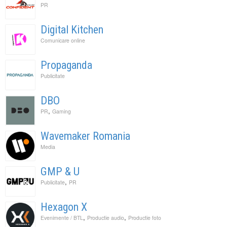
PR
Digital Kitchen
Comunicare online
Propaganda
Publicitate
DBO
,
PR
Gaming
Wavemaker Romania
Media
GMP & U
,
Publicitate
PR
Hexagon X
,
,
Evenimente / BTL
Productie audio
Productie foto