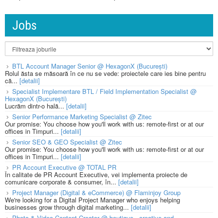
Jobs
BTL Account Manager Senior @ HexagonX (București)
Rolul ăsta se măsoară în ce nu se vede: proiectele care ies bine pentru
că...
[detalii]
Specialist Implementare BTL / Field Implementation Specialist @
HexagonX (București)
Lucrăm dintr-o hală...
[detalii]
Senior Performance Marketing Specialist @ Zitec
Our promise: You choose how you'll work with us: remote-first or at our
offices in Timpuri...
[detalii]
Senior SEO & GEO Specialist @ Zitec
Our promise: You choose how you'll work with us: remote-first or at our
offices in Timpuri...
[detalii]
PR Account Executive @ TOTAL PR
În calitate de PR Account Executive, vei implementa proiecte de
comunicare corporate & consumer, în...
[detalii]
Project Manager (Digital & eCommerce) @ Flaminjoy Group
We're looking for a Digital Project Manager who enjoys helping
businesses grow through digital marketing...
[detalii]
Photo & Video Content Creator @ boutique - creative and