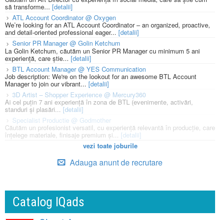
să transforme...
[detalii]
ATL Account Coordinator @ Oxygen
We’re looking for an ATL Account Coordinator – an organized, proactive,
and detail-oriented professional eager...
[detalii]
Senior PR Manager @ Golin Ketchum
La Golin Ketchum, căutăm un Senior PR Manager cu minimum 5 ani
experiență, care știe...
[detalii]
BTL Account Manager @ YES Communication
Job description: We're on the lookout for an awesome BTL Account
Manager to join our vibrant...
[detalii]
3D Artist – Shopper Experience @ Mercury360
Ai cel puțin 7 ani experiență în zona de BTL (evenimente, activări,
standuri și plasări...
[detalii]
Specialist Productie @ Godmother
Căutăm un profesionist versatil, cu experiență relevantă în producție, care
înțelege materiale, finisaje premium și...
[detalii]
vezi toate joburile
Adauga anunt de recrutare
Catalog IQads