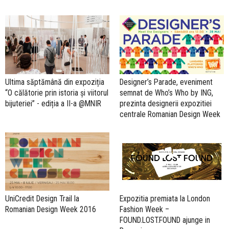
Ultima săptămână din expoziția
Designer’s Parade, eveniment
“O călătorie prin istoria și viitorul
semnat de Who’s Who by ING,
bijuteriei” - ediția a II-a @MNIR
prezinta designerii expozitiei
centrale Romanian Design Week
UniCredit Design Trail la
Expozitia premiata la London
Romanian Design Week 2016
Fashion Week –
FOUND.LOST.FOUND ajunge in