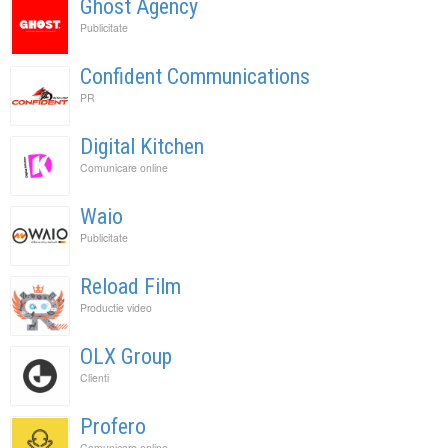
Ghost Agency
Publicitate
Confident Communications
PR
Digital Kitchen
Comunicare online
Waio
Publicitate
Reload Film
Productie video
OLX Group
Clienti
Profero
Comunicare online