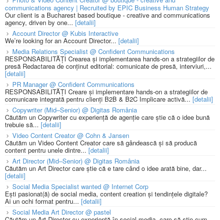
communications agency | Recruited by EPIC Business Human Strategy
Our client is a Bucharest based boutique - creative and communications
agency, driven by one...
[detalii]
Account Director @ Kubis Interactive
We’re looking for an Account Director...
[detalii]
Media Relations Specialist @ Confident Communications
RESPONSABILITĂȚI Crearea și implementarea hands-on a strategiilor de
presă Redactarea de conținut editorial: comunicate de presă, interviuri,...
[detalii]
PR Manager @ Confident Communications
RESPONSABILITĂȚI Creare și implementare hands-on a strategiilor de
comunicare integrată pentru clienți B2B & B2C Implicare activă...
[detalii]
Copywriter (Mid–Senior) @ Digitas România
Căutăm un Copywriter cu experiență de agenție care știe că o idee bună
trebuie să...
[detalii]
Video Content Creator @ Cohn & Jansen
Căutăm un Video Content Creator care să gândească și să producă
content pentru unele dintre...
[detalii]
Art Director (Mid–Senior) @ Digitas România
Căutăm un Art Director care știe că e tare când o idee arată bine, dar...
[detalii]
Social Media Specialist wanted @ Internet Corp
Ești pasionat(ă) de social media, content creation și tendințele digitale?
Ai un ochi format pentru...
[detalii]
Social Media Art Director @ pastel
Căutăm un Art Director cu experiență în social media, care să știe cum