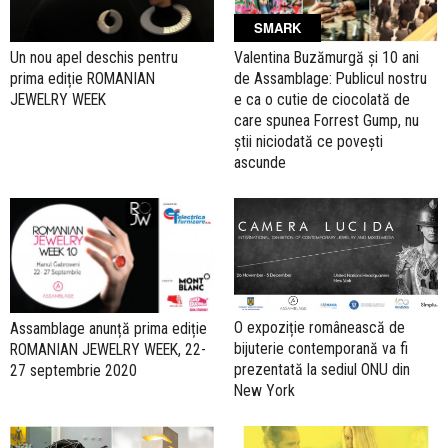
SMARK
Un nou apel deschis pentru
Valentina Buzămurgă și 10 ani
prima ediție ROMANIAN
de Assamblage: Publicul nostru
JEWELRY WEEK
e ca o cutie de ciocolată de
care spunea Forrest Gump, nu
știi niciodată ce povești
ascunde
O expoziție românească de
Assamblage anunță prima ediție
bijuterie contemporană va fi
ROMANIAN JEWELRY WEEK, 22-
prezentată la sediul ONU din
27 septembrie 2020
New York