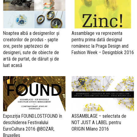
Noaptea albă a designerilor și
Assamblage va reprezenta
creatorilor de produs - șapte
pentru prima dată designul
ore, peste șaptezeci de
românesc la Praga Design and
designeri, sute de obiecte de
Fashion Week – Designblok 2016
artă de purtat, de dăruit și de
luat acasă
Expoziția FOUND.LOST.FOUND în
ASSAMBLAGE – selectata de
deschiderea Festivalului
NOT JUST A LABEL pentru
EuroCultura 2016 @BOZAR,
ORIGIN Milano 2016
Bruxelles