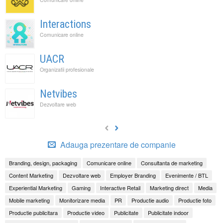
Interactions
Comunicare online
UACR
Organizatii profesionale
Netvibes
Dezvoltare web
Adauga prezentare de companie
Branding, design, packaging
Comunicare online
Consultanta de marketing
Content Marketing
Dezvoltare web
Employer Branding
Evenimente / BTL
Experiential Marketing
Gaming
Interactive Retail
Marketing direct
Media
Mobile marketing
Monitorizare media
PR
Productie audio
Productie foto
Productie publicitara
Productie video
Publicitate
Publicitate indoor