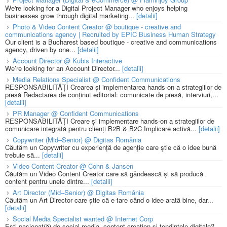
We're looking for a Digital Project Manager who enjoys helping
businesses grow through digital marketing...
[detalii]
Photo & Video Content Creator @ boutique - creative and
communications agency | Recruited by EPIC Business Human Strategy
Our client is a Bucharest based boutique - creative and communications
agency, driven by one...
[detalii]
Account Director @ Kubis Interactive
We’re looking for an Account Director...
[detalii]
Media Relations Specialist @ Confident Communications
RESPONSABILITĂȚI Crearea și implementarea hands-on a strategiilor de
presă Redactarea de conținut editorial: comunicate de presă, interviuri,...
[detalii]
PR Manager @ Confident Communications
RESPONSABILITĂȚI Creare și implementare hands-on a strategiilor de
comunicare integrată pentru clienți B2B & B2C Implicare activă...
[detalii]
Copywriter (Mid–Senior) @ Digitas România
Căutăm un Copywriter cu experiență de agenție care știe că o idee bună
trebuie să...
[detalii]
Video Content Creator @ Cohn & Jansen
Căutăm un Video Content Creator care să gândească și să producă
content pentru unele dintre...
[detalii]
Art Director (Mid–Senior) @ Digitas România
Căutăm un Art Director care știe că e tare când o idee arată bine, dar...
[detalii]
Social Media Specialist wanted @ Internet Corp
Ești pasionat(ă) de social media, content creation și tendințele digitale?