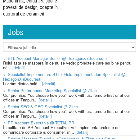
Made in RO, ediția #9, spune
povești de design, coapte în
cuptorul de ceramică
Jobs
BTL Account Manager Senior @ HexagonX (București)
Rolul ăsta se măsoară în ce nu se vede: proiectele care ies bine pentru
că...
[detalii]
Specialist Implementare BTL / Field Implementation Specialist @
HexagonX (București)
Lucrăm dintr-o hală...
[detalii]
Senior Performance Marketing Specialist @ Zitec
Our promise: You choose how you'll work with us: remote-first or at our
offices in Timpuri...
[detalii]
Senior SEO & GEO Specialist @ Zitec
Our promise: You choose how you'll work with us: remote-first or at our
offices in Timpuri...
[detalii]
PR Account Executive @ TOTAL PR
În calitate de PR Account Executive, vei implementa proiecte de
comunicare corporate & consumer, în...
[detalii]
Project Manager (Digital & eCommerce) @ Flaminjoy Group