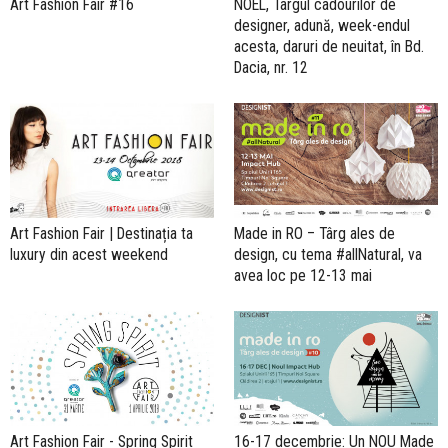
Art Fashion Fair #16
NOËL, Târgul cadourilor de
designer, adună, week-endul
acesta, daruri de neuitat, în Bd.
Dacia, nr. 12
Art Fashion Fair | Destinația ta
Made in RO – Târg ales de
luxury din acest weekend
design, cu tema #allNatural, va
avea loc pe 12-13 mai
Art Fashion Fair - Spring Spirit
16-17 decembrie: Un NOU Made