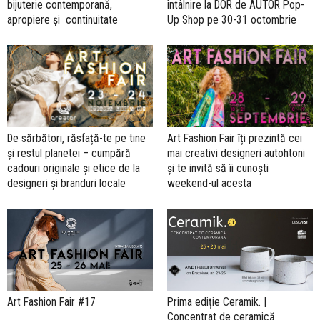
bijuterie contemporană,
întâlnire la DOR de AUTOR Pop-
apropiere și continuitate
Up Shop pe 30-31 octombrie
De sărbători, răsfață-te pe tine
Art Fashion Fair îți prezintă cei
și restul planetei – cumpără
mai creativi designeri autohtoni
cadouri originale și etice de la
și te invită să îi cunoști
designeri și branduri locale
weekend-ul acesta
Art Fashion Fair #17
Prima ediție Ceramik. |
Concentrat de ceramică