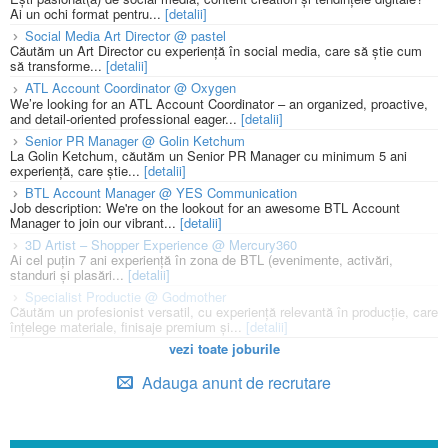
Ai un ochi format pentru...
[detalii]
Social Media Art Director @ pastel
Căutăm un Art Director cu experiență în social media, care să știe cum
să transforme...
[detalii]
ATL Account Coordinator @ Oxygen
We’re looking for an ATL Account Coordinator – an organized, proactive,
and detail-oriented professional eager...
[detalii]
Senior PR Manager @ Golin Ketchum
La Golin Ketchum, căutăm un Senior PR Manager cu minimum 5 ani
experiență, care știe...
[detalii]
BTL Account Manager @ YES Communication
Job description: We're on the lookout for an awesome BTL Account
Manager to join our vibrant...
[detalii]
3D Artist – Shopper Experience @ Mercury360
Ai cel puțin 7 ani experiență în zona de BTL (evenimente, activări,
standuri și plasări...
[detalii]
Specialist Productie @ Godmother
Căutăm un profesionist versatil, cu experiență relevantă în producție, care
înțelege materiale, finisaje premium și...
[detalii]
vezi toate joburile
Adauga anunt de recrutare