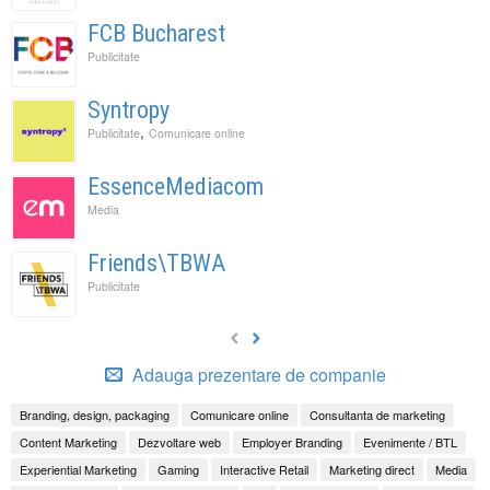
FCB Bucharest
Publicitate
Syntropy
,
Publicitate
Comunicare online
EssenceMediacom
Media
Friends\TBWA
Publicitate
Adauga prezentare de companie
Branding, design, packaging
Comunicare online
Consultanta de marketing
Content Marketing
Dezvoltare web
Employer Branding
Evenimente / BTL
Experiential Marketing
Gaming
Interactive Retail
Marketing direct
Media