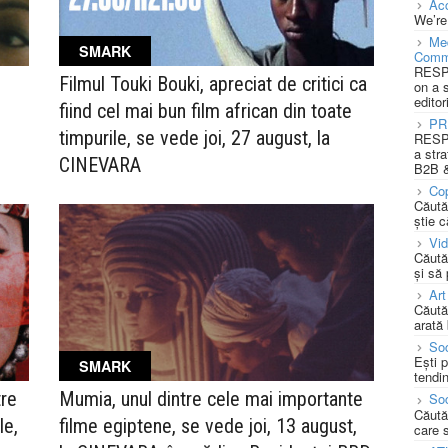
Acc
We’re
Med
SMARK
Comm
RESPO
Filmul Touki Bouki, apreciat de critici ca
on a 
editor
fiind cel mai bun film african din toate
PR
timpurile, se vede joi, 27 august, la
RESPO
a stra
CINEVARA
B2B &
Cop
Căută
știe c
Vi
Căută
și să
Art
Căută
arată 
Soc
Ești 
SMARK
tendin
tre
Mumia, unul dintre cele mai importante
Soc
Căută
le,
filme egiptene, se vede joi, 13 august,
care 