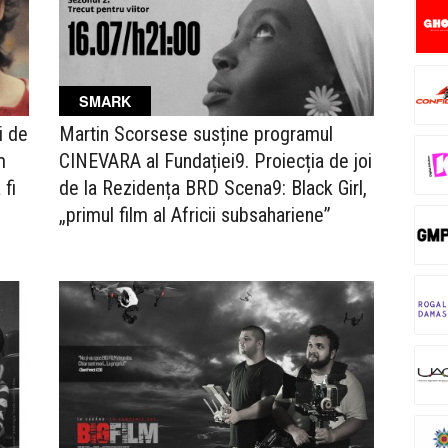
SMARK
i de
Martin Scorsese susține programul
m
CINEVARA al Fundației9. Proiecția de joi
 fi
de la Rezidența BRD Scena9: Black Girl,
„primul film al Africii subsahariene”