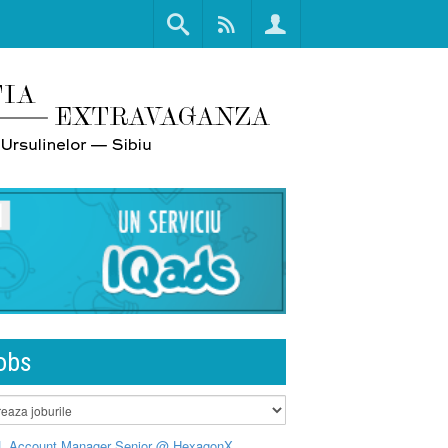
obs
L Account Manager Senior @ HexagonX