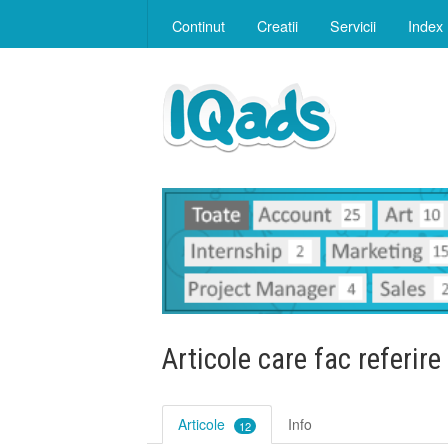
Continut
Creatii
Servicii
Index
Articole care fac referire
Articole
Info
12