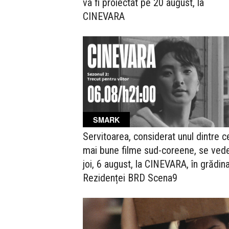
va fi proiectat pe 20 august, la
CINEVARA
SMARK
Servitoarea, considerat unul dintre c
mai bune filme sud-coreene, se ved
joi, 6 august, la CINEVARA, în grădin
Rezidenței BRD Scena9