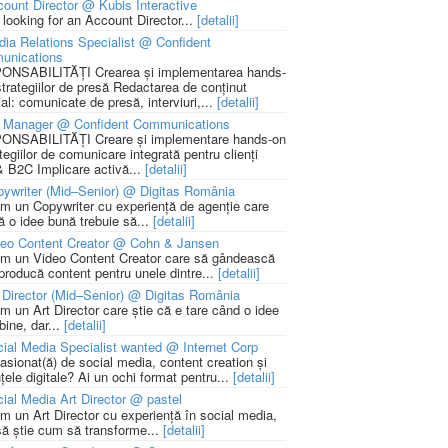
ount Director @ Kubis Interactive
 looking for an Account Director...
[detalii]
ia Relations Specialist @ Confident
unications
NSABILITĂȚI Crearea și implementarea hands-
strategiilor de presă Redactarea de conținut
ial: comunicate de presă, interviuri,...
[detalii]
 Manager @ Confident Communications
NSABILITĂȚI Creare și implementare hands-on
tegiilor de comunicare integrată pentru clienți
 B2C Implicare activă...
[detalii]
ywriter (Mid–Senior) @ Digitas România
m un Copywriter cu experiență de agenție care
ă o idee bună trebuie să...
[detalii]
deo Content Creator @ Cohn & Jansen
m un Video Content Creator care să gândească
 producă content pentru unele dintre...
[detalii]
 Director (Mid–Senior) @ Digitas România
m un Art Director care știe că e tare când o idee
bine, dar...
[detalii]
ial Media Specialist wanted @ Internet Corp
pasionat(ă) de social media, content creation și
țele digitale? Ai un ochi format pentru...
[detalii]
ial Media Art Director @ pastel
m un Art Director cu experiență în social media,
să știe cum să transforme...
[detalii]