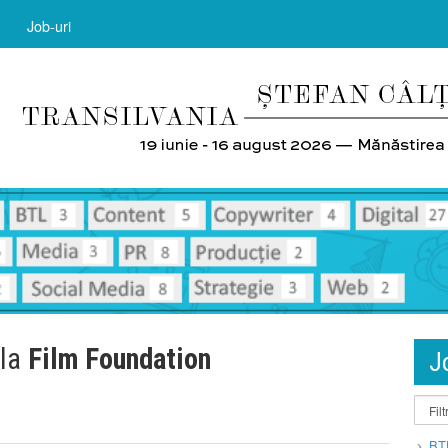
Job-uri
 la
Film Foundation
J
BT