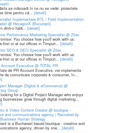
rești)
 ăsta se măsoară în ce nu se vede: proiectele
ies bine pentru că...
[detalii]
cialist Implementare BTL / Field Implementation
alist @ HexagonX (București)
m dintr-o hală...
[detalii]
ior Performance Marketing Specialist @ Zitec
romise: You choose how you'll work with us:
-first or at our offices in Timpuri...
[detalii]
nior SEO & GEO Specialist @ Zitec
romise: You choose how you'll work with us:
-first or at our offices in Timpuri...
[detalii]
 Account Executive @ TOTAL PR
litate de PR Account Executive, vei implementa
cte de comunicare corporate & consumer, în...
i]
ject Manager (Digital & eCommerce) @
njoy Group
 looking for a Digital Project Manager who enjoys
ng businesses grow through digital marketing...
i]
to & Video Content Creator @ boutique -
ive and communications agency | Recruited by
Business Human Strategy
lient is a Bucharest based boutique - creative and
nications agency, driven by one...
[detalii]