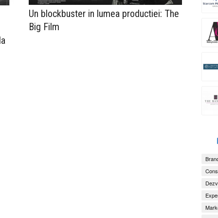
Un blockbuster in lumea productiei: The
Big Film
la
Brand
Consu
Dezv
Exper
Marke