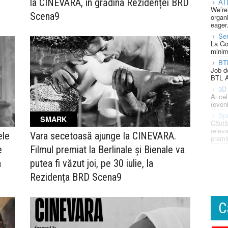
la CINEVARA, în grădina Rezidenței BRD
AT
We’re
Scena9
organi
eager
Se
La Go
minim
BT
Job d
BTL A
3D 
Ai ce
(eveni
Spe
SMARK
Căută
releva
ele
Vara secetoasă ajunge la CINEVARA.
premi
e
Filmul premiat la Berlinale și Bienale va
a
putea fi văzut joi, pe 30 iulie, la
Rezidența BRD Scena9
C