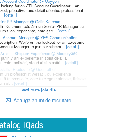
L Account Coordinator @ Oxygen
 looking for an ATL Account Coordinator – an
zed, proactive, and detail-oriented professional
...
[detalii]
nior PR Manager @ Golin Ketchum
lin Ketchum, căutăm un Senior PR Manager cu
um 5 ani experiență, care știe...
[detalii]
L Account Manager @ YES Communication
escription: We're on the lookout for an awesome
ccount Manager to join our vibrant...
[detalii]
Artist – Shopper Experience @ Mercury360
l puțin 7 ani experiență în zona de BTL
mente, activări, standuri și plasări...
[detalii]
cialist Productie @ Godmother
m un profesionist versatil, cu experiență
ntă în producție, care înțelege materiale, finisaje
um și...
[detalii]
vezi toate joburile
Adauga anunt de recrutare
atalog IQads