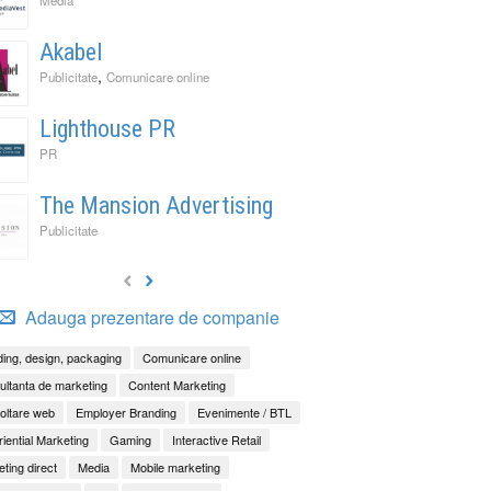
Akabel
,
Publicitate
Comunicare online
Lighthouse PR
PR
The Mansion Advertising
Publicitate
Adauga prezentare de companie
ing, design, packaging
Comunicare online
ltanta de marketing
Content Marketing
oltare web
Employer Branding
Evenimente / BTL
iential Marketing
Gaming
Interactive Retail
ting direct
Media
Mobile marketing