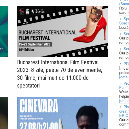
(Bucu
Rolul
care 
Spe
Speci
Lucră
Sen
Our p
remote
Se
Our p
remote
Bucharest International Film Festival
PR
În ca
2023: 8 zile, peste 70 de evenimente,
proie
[detali
30 filme, mai mult de 11.000 de
Pro
spectatori
Flami
We're
helpi
[detali
Pho
creat
EPIC 
Our c
commu