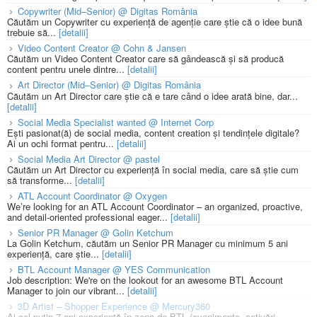
Copywriter (Mid–Senior) @ Digitas România
Căutăm un Copywriter cu experiență de agenție care știe că o idee bună
trebuie să...
[detalii]
Video Content Creator @ Cohn & Jansen
Căutăm un Video Content Creator care să gândească și să producă
content pentru unele dintre...
[detalii]
Art Director (Mid–Senior) @ Digitas România
Căutăm un Art Director care știe că e tare când o idee arată bine, dar...
[detalii]
Social Media Specialist wanted @ Internet Corp
Ești pasionat(ă) de social media, content creation și tendințele digitale?
Ai un ochi format pentru...
[detalii]
Social Media Art Director @ pastel
Căutăm un Art Director cu experiență în social media, care să știe cum
să transforme...
[detalii]
ATL Account Coordinator @ Oxygen
We’re looking for an ATL Account Coordinator – an organized, proactive,
and detail-oriented professional eager...
[detalii]
Senior PR Manager @ Golin Ketchum
La Golin Ketchum, căutăm un Senior PR Manager cu minimum 5 ani
experiență, care știe...
[detalii]
BTL Account Manager @ YES Communication
Job description: We're on the lookout for an awesome BTL Account
Manager to join our vibrant...
[detalii]
3D Artist – Shopper Experience @ Mercury360
Ai cel puțin 7 ani experiență în zona de BTL (evenimente, activări,