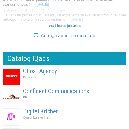
standuri și plasări...
[detalii]
Specialist Productie @ Godmother
Căutăm un profesionist versatil, cu experiență relevantă în producție, care
înțelege materiale, finisaje premium și...
[detalii]
vezi toate joburile
Adauga anunt de recrutare
Catalog IQads
Ghost Agency
Publicitate
Confident Communications
PR
Digital Kitchen
Comunicare online