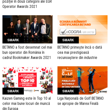
poziție în două categorii ale EGR
Operator Awards 2021
SMARK
SMARK
BETANO a fost desemnat cel mai
BETANO primește încă o dată
bun operator din România în
cea mai prestigioasă
cadrul Bookmaker Awards 2021
recunoaștere din industrie
SMARK
SMARK
Kaizen Gaming este în Top 10 al
Liga Națională de Golf BETANO
celor mai bune locuri de muncă
se apropie de Marea Finală
din Europa