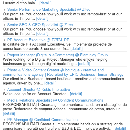
Lucrăm dintr-o hală...
[detalii]
Senior Performance Marketing Specialist @ Zitec
Our promise: You choose how you'll work with us: remote-first or at our
offices in Timpuri...
[detalii]
Senior SEO & GEO Specialist @ Zitec
Our promise: You choose how you'll work with us: remote-first or at our
offices in Timpuri...
[detalii]
PR Account Executive @ TOTAL PR
În calitate de PR Account Executive, vei implementa proiecte de
comunicare corporate & consumer, în...
[detalii]
Project Manager (Digital & eCommerce) @ Flaminjoy Group
We're looking for a Digital Project Manager who enjoys helping
businesses grow through digital marketing...
[detalii]
Photo & Video Content Creator @ boutique - creative and
communications agency | Recruited by EPIC Business Human Strategy
Our client is a Bucharest based boutique - creative and communications
agency, driven by one...
[detalii]
Account Director @ Kubis Interactive
We’re looking for an Account Director...
[detalii]
Media Relations Specialist @ Confident Communications
RESPONSABILITĂȚI Crearea și implementarea hands-on a strategiilor de
presă Redactarea de conținut editorial: comunicate de presă, interviuri,...
[detalii]
PR Manager @ Confident Communications
RESPONSABILITĂȚI Creare și implementare hands-on a strategiilor de
comunicare integrată pentru clienți B2B & B2C Implicare activă...
[detalii]