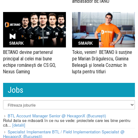
ambasador BETANO
SMARK
SMARK
BETANO devine partenerul
Tokio, venim! BETANO îi susține
principal al celei mai bune
pe Marian Drăgulescu, Gianina
echipe românești de CS:GO,
Beleagă și Ionela Cozmiuc în
Nexus Gaming
lupta pentru titluri
Jobs
BTL Account Manager Senior @ HexagonX (București)
Rolul ăsta se măsoară în ce nu se vede: proiectele care ies bine pentru
că...
[detalii]
Specialist Implementare BTL / Field Implementation Specialist @
HexagonX (București)