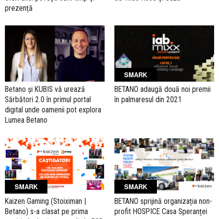
prezență
SMARK
Betano și KUBIS vă urează
BETANO adaugă două noi premii
Sărbători 2.0 în primul portal
în palmaresul din 2021
digital unde oamenii pot explora
Lumea Betano
SMARK
SMARK
Kaizen Gaming (Stoiximan |
BETANO sprijină organizația non-
Betano) s-a clasat pe prima
profit HOSPICE Casa Speranței