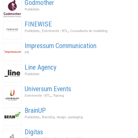
Godmother
Publicitate
FINEWISE
,
,
Publicitate
Evenimente / BTL
Consultanta de marketing
Impressum Communication
PR
Line Agency
Publicitate
Universum Events
,
Evenimente / BTL
Training
BrainUP
,
Publicitate
Branding, design, packaging
Digitas