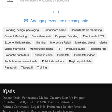
Alte companii internationale din publicitate
Adauga prezentare de companie
Branding, design, packaging
Comunicare online
Consultanta de marketing
Content Marketing
Dezvoltare web
Employer Branding
Evenimente / BTL
Experiential Marketing
Gaming
Interactive Retail
Marketing direct
Media
Mobile marketing
Monitorizare media
PR
Productie audio
Productie foto
Productie publicitara
Productie video
Publicitate
Publicitate indoor
Publicitate neconventionala
Publicitate outdoor
Regii de publicitate
Research
Tipografii
Training
IQads
Despre IQads
Parteneriate Media
Creative Start-Up Program
Contributor @ IQads & SMARK
Politica Editoriala
Politica Comerciala
Legal Info
Prelucrarea Datelor Personale
Termeni si Conditii
Despre cookies
Contacteaza-ne