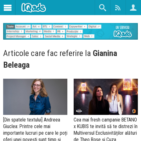
Articole care fac referire la
Gianina
Beleaga
[Din spatele textului] Andreea
Cea mai fresh campanie BETANO
Giuclea: Printre cele mai
x KUBIS te invită să te distrezi în
importante lucruri pe care le poți
Multiversul Exclusivităților alături
oferi unei povești sunt timp și
de Theo Rose și Cuza