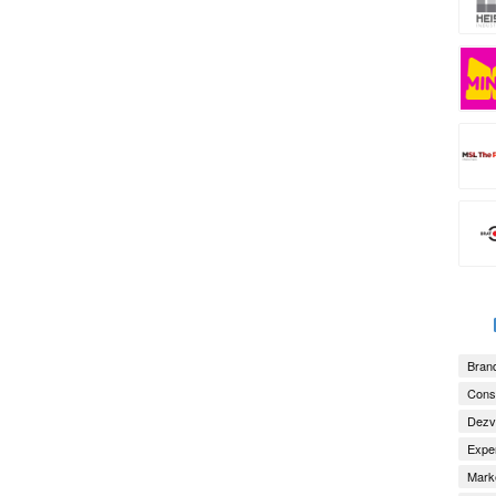
Brand
Consu
Dezv
Exper
Marke