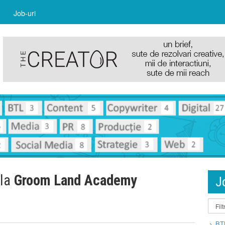
Job-uri
 la
Groom Land Academy
J
BT