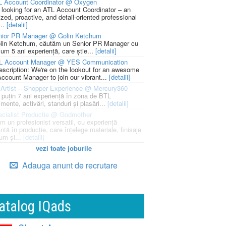
L Account Coordinator @ Oxygen
 looking for an ATL Account Coordinator – an
zed, proactive, and detail-oriented professional
...
[detalii]
nior PR Manager @ Golin Ketchum
lin Ketchum, căutăm un Senior PR Manager cu
um 5 ani experiență, care știe...
[detalii]
L Account Manager @ YES Communication
escription: We're on the lookout for an awesome
ccount Manager to join our vibrant...
[detalii]
Artist – Shopper Experience @ Mercury360
l puțin 7 ani experiență în zona de BTL
mente, activări, standuri și plasări...
[detalii]
cialist Productie @ Godmother
m un profesionist versatil, cu experiență
ntă în producție, care înțelege materiale, finisaje
um și...
[detalii]
vezi toate joburile
Adauga anunt de recrutare
atalog IQads