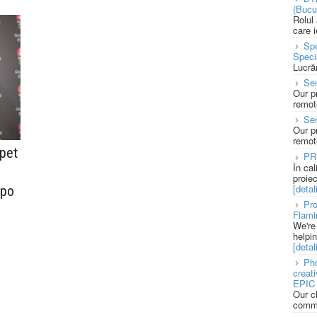
(Bucu
Rolul
care 
Spe
Speci
Lucră
Sen
Our p
remote
Se
Our p
remote
pet
PR
În ca
proie
[detali
xpo
Pro
Flami
We're
helpi
[detali
Pho
creat
EPIC 
Our c
commu