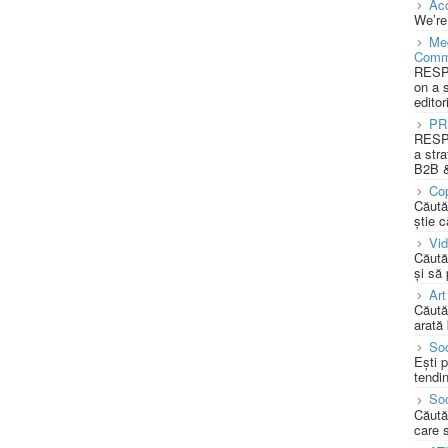
Acc
We’re
Med
Comm
RESPO
on a 
editor
PR
RESPO
a stra
B2B &
Cop
Căută
știe c
Vi
Căută
și să
Art
Căută
arată 
Soc
Ești 
tendin
Soc
Căută
care 