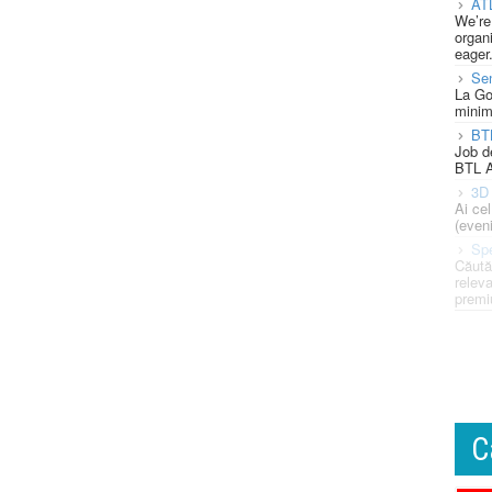
AT
We’re
organi
eager
Se
La Go
minim
BT
Job d
BTL A
3D 
Ai ce
(eveni
Spe
Căută
releva
premi
C