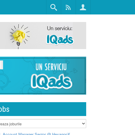
obs
L Account Manager Senior @ HexagonX