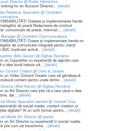
ount Director @ Kubis Interactive
 looking for an Account Director...
[detalii]
ia Relations Specialist @ Confident
unications
NSABILITĂȚI Crearea și implementarea hands-
strategiilor de presă Redactarea de conținut
ial: comunicate de presă, interviuri,...
[detalii]
 Manager @ Confident Communications
NSABILITĂȚI Creare și implementare hands-on
tegiilor de comunicare integrată pentru clienți
 B2C Implicare activă...
[detalii]
ywriter (Mid–Senior) @ Digitas România
m un Copywriter cu experiență de agenție care
ă o idee bună trebuie să...
[detalii]
deo Content Creator @ Cohn & Jansen
m un Video Content Creator care să gândească
 producă content pentru unele dintre...
[detalii]
 Director (Mid–Senior) @ Digitas România
m un Art Director care știe că e tare când o idee
bine, dar...
[detalii]
ial Media Specialist wanted @ Internet Corp
pasionat(ă) de social media, content creation și
țele digitale? Ai un ochi format pentru...
[detalii]
ial Media Art Director @ pastel
m un Art Director cu experiență în social media,
să știe cum să transforme...
[detalii]