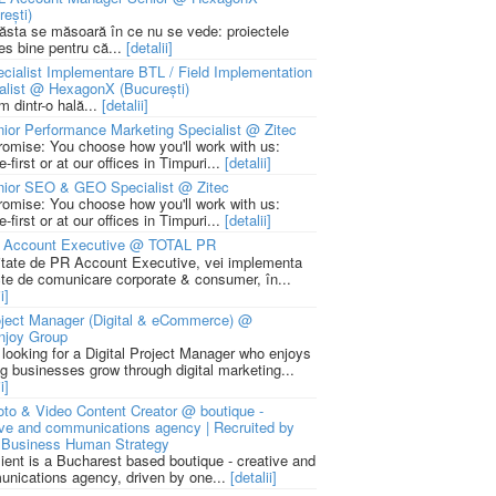
rești)
 ăsta se măsoară în ce nu se vede: proiectele
ies bine pentru că...
[detalii]
cialist Implementare BTL / Field Implementation
alist @ HexagonX (București)
m dintr-o hală...
[detalii]
ior Performance Marketing Specialist @ Zitec
romise: You choose how you'll work with us:
-first or at our offices in Timpuri...
[detalii]
nior SEO & GEO Specialist @ Zitec
romise: You choose how you'll work with us:
-first or at our offices in Timpuri...
[detalii]
 Account Executive @ TOTAL PR
litate de PR Account Executive, vei implementa
cte de comunicare corporate & consumer, în...
i]
ject Manager (Digital & eCommerce) @
njoy Group
 looking for a Digital Project Manager who enjoys
ng businesses grow through digital marketing...
i]
to & Video Content Creator @ boutique -
ive and communications agency | Recruited by
Business Human Strategy
lient is a Bucharest based boutique - creative and
nications agency, driven by one...
[detalii]