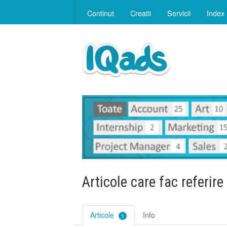
Continut
Creatii
Servicii
Index
Articole care fac referire
Articole
Info
1