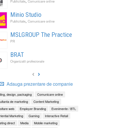
,
Publicitate
Comunicare online
Minio Studio
,
Publicitate
Comunicare online
MSLGROUP The Practice
PR
BRAT
Organizatii profesionale
Adauga prezentare de companie
ing, design, packaging
Comunicare online
ltanta de marketing
Content Marketing
oltare web
Employer Branding
Evenimente / BTL
iential Marketing
Gaming
Interactive Retail
ting direct
Media
Mobile marketing