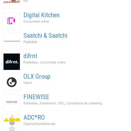
PR
Digital Kitchen
Comunicare online
Saatchi & Saatchi
Publicitate
difrnt
,
Publicitate
Comunicare online
OLX Group
Clienti
FINEWISE
,
,
Publicitate
Evenimente / BTL
Consultanta de marketing
ADC*RO
Organizatii profesionale