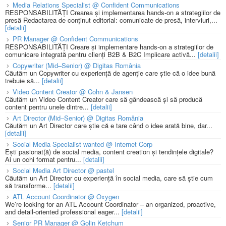
Media Relations Specialist @ Confident Communications
RESPONSABILITĂȚI Crearea și implementarea hands-on a strategiilor de
presă Redactarea de conținut editorial: comunicate de presă, interviuri,...
[detalii]
PR Manager @ Confident Communications
RESPONSABILITĂȚI Creare și implementare hands-on a strategiilor de
comunicare integrată pentru clienți B2B & B2C Implicare activă...
[detalii]
Copywriter (Mid–Senior) @ Digitas România
Căutăm un Copywriter cu experiență de agenție care știe că o idee bună
trebuie să...
[detalii]
Video Content Creator @ Cohn & Jansen
Căutăm un Video Content Creator care să gândească și să producă
content pentru unele dintre...
[detalii]
Art Director (Mid–Senior) @ Digitas România
Căutăm un Art Director care știe că e tare când o idee arată bine, dar...
[detalii]
Social Media Specialist wanted @ Internet Corp
Ești pasionat(ă) de social media, content creation și tendințele digitale?
Ai un ochi format pentru...
[detalii]
Social Media Art Director @ pastel
Căutăm un Art Director cu experiență în social media, care să știe cum
să transforme...
[detalii]
ATL Account Coordinator @ Oxygen
We’re looking for an ATL Account Coordinator – an organized, proactive,
and detail-oriented professional eager...
[detalii]
Senior PR Manager @ Golin Ketchum