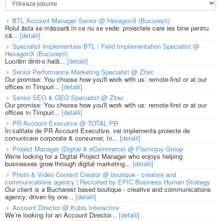
BTL Account Manager Senior @ HexagonX (București)
Rolul ăsta se măsoară în ce nu se vede: proiectele care ies bine pentru
că...
[detalii]
Specialist Implementare BTL / Field Implementation Specialist @
HexagonX (București)
Lucrăm dintr-o hală...
[detalii]
Senior Performance Marketing Specialist @ Zitec
Our promise: You choose how you'll work with us: remote-first or at our
offices in Timpuri...
[detalii]
Senior SEO & GEO Specialist @ Zitec
Our promise: You choose how you'll work with us: remote-first or at our
offices in Timpuri...
[detalii]
PR Account Executive @ TOTAL PR
În calitate de PR Account Executive, vei implementa proiecte de
comunicare corporate & consumer, în...
[detalii]
Project Manager (Digital & eCommerce) @ Flaminjoy Group
We're looking for a Digital Project Manager who enjoys helping
businesses grow through digital marketing...
[detalii]
Photo & Video Content Creator @ boutique - creative and
communications agency | Recruited by EPIC Business Human Strategy
Our client is a Bucharest based boutique - creative and communications
agency, driven by one...
[detalii]
Account Director @ Kubis Interactive
We’re looking for an Account Director...
[detalii]