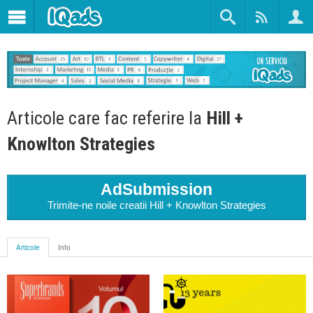
Articole care fac referire la
Hill +
Knowlton Strategies
AdSubmission
Trimite-ne noile creatii Hill + Knowlton Strategies
Articole
Info