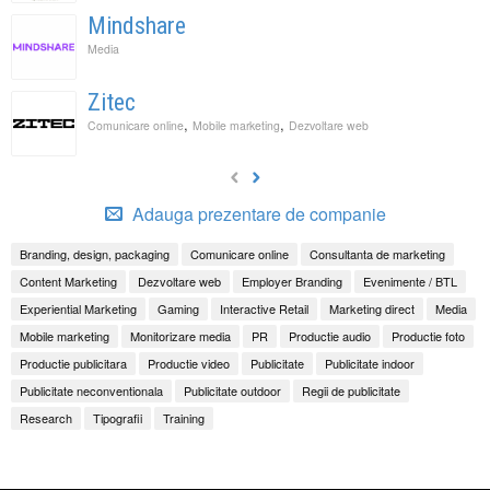
Mindshare
Media
Zitec
,
,
Comunicare online
Mobile marketing
Dezvoltare web
Adauga prezentare de companie
Branding, design, packaging
Comunicare online
Consultanta de marketing
Content Marketing
Dezvoltare web
Employer Branding
Evenimente / BTL
Experiential Marketing
Gaming
Interactive Retail
Marketing direct
Media
Mobile marketing
Monitorizare media
PR
Productie audio
Productie foto
Productie publicitara
Productie video
Publicitate
Publicitate indoor
Publicitate neconventionala
Publicitate outdoor
Regii de publicitate
Research
Tipografii
Training