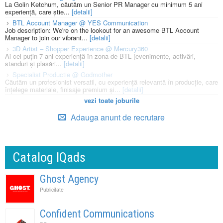
La Golin Ketchum, căutăm un Senior PR Manager cu minimum 5 ani
experiență, care știe...
[detalii]
BTL Account Manager @ YES Communication
Job description: We're on the lookout for an awesome BTL Account
Manager to join our vibrant...
[detalii]
3D Artist – Shopper Experience @ Mercury360
Ai cel puțin 7 ani experiență în zona de BTL (evenimente, activări,
standuri și plasări...
[detalii]
Specialist Productie @ Godmother
Căutăm un profesionist versatil, cu experiență relevantă în producție, care
înțelege materiale, finisaje premium și...
[detalii]
vezi toate joburile
Adauga anunt de recrutare
Catalog IQads
Ghost Agency
Publicitate
Confident Communications