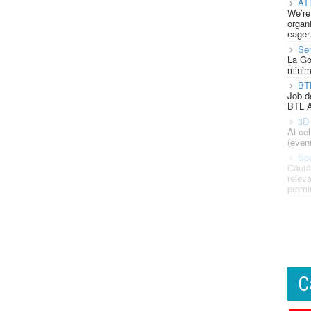
AT
We’re
organi
eager
Se
La Go
minim
BT
Job d
BTL A
3D 
Ai ce
(eveni
Spe
Căută
releva
premi
C