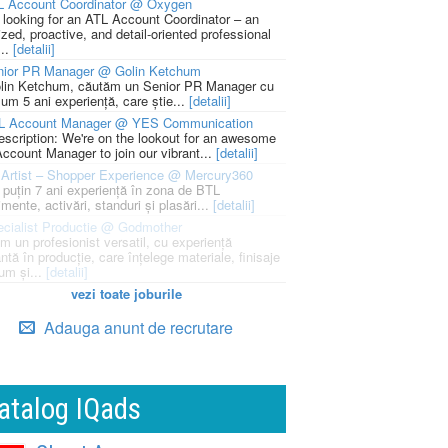
L Account Coordinator @ Oxygen
 looking for an ATL Account Coordinator – an
zed, proactive, and detail-oriented professional
...
[detalii]
nior PR Manager @ Golin Ketchum
lin Ketchum, căutăm un Senior PR Manager cu
um 5 ani experiență, care știe...
[detalii]
L Account Manager @ YES Communication
escription: We're on the lookout for an awesome
ccount Manager to join our vibrant...
[detalii]
Artist – Shopper Experience @ Mercury360
l puțin 7 ani experiență în zona de BTL
mente, activări, standuri și plasări...
[detalii]
cialist Productie @ Godmother
m un profesionist versatil, cu experiență
ntă în producție, care înțelege materiale, finisaje
um și...
[detalii]
vezi toate joburile
Adauga anunt de recrutare
atalog IQads