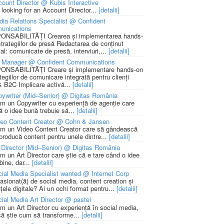
ount Director @ Kubis Interactive
 looking for an Account Director...
[detalii]
ia Relations Specialist @ Confident
unications
NSABILITĂȚI Crearea și implementarea hands-
strategiilor de presă Redactarea de conținut
ial: comunicate de presă, interviuri,...
[detalii]
 Manager @ Confident Communications
NSABILITĂȚI Creare și implementare hands-on
tegiilor de comunicare integrată pentru clienți
 B2C Implicare activă...
[detalii]
ywriter (Mid–Senior) @ Digitas România
m un Copywriter cu experiență de agenție care
ă o idee bună trebuie să...
[detalii]
deo Content Creator @ Cohn & Jansen
m un Video Content Creator care să gândească
 producă content pentru unele dintre...
[detalii]
 Director (Mid–Senior) @ Digitas România
m un Art Director care știe că e tare când o idee
bine, dar...
[detalii]
ial Media Specialist wanted @ Internet Corp
pasionat(ă) de social media, content creation și
țele digitale? Ai un ochi format pentru...
[detalii]
ial Media Art Director @ pastel
m un Art Director cu experiență în social media,
să știe cum să transforme...
[detalii]