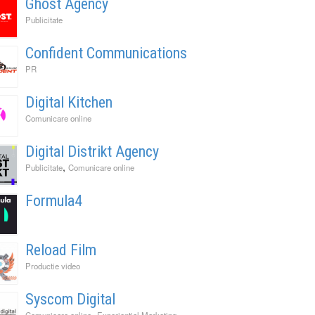
Ghost Agency
Publicitate
Confident Communications
PR
Digital Kitchen
Comunicare online
Digital Distrikt Agency
,
Publicitate
Comunicare online
Formula4
Reload Film
Productie video
Syscom Digital
,
,
Comunicare online
Experiential Marketing