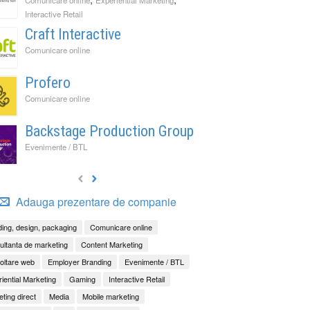
Interactive Retail
Craft Interactive
Comunicare online
Profero
Comunicare online
Backstage Production Group
Evenimente / BTL
Adauga prezentare de companie
ing, design, packaging
Comunicare online
ltanta de marketing
Content Marketing
oltare web
Employer Branding
Evenimente / BTL
iential Marketing
Gaming
Interactive Retail
ting direct
Media
Mobile marketing