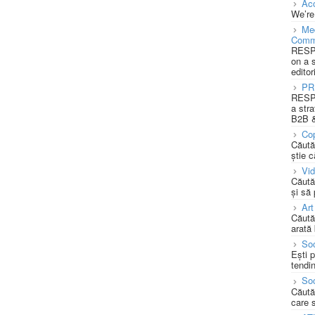
Acc
We’re
Med
Comm
RESPO
on a 
editor
PR
RESPO
a stra
B2B &
Cop
Căută
știe c
Vi
Căută
și să
Art
Căută
arată 
Soc
Ești 
tendin
Soc
Căută
care 