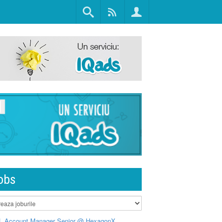
obs
L Account Manager Senior @ HexagonX