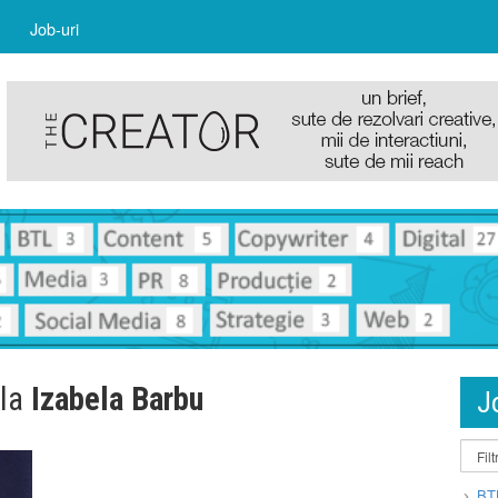
Job-uri
 la
Izabela Barbu
J
BT