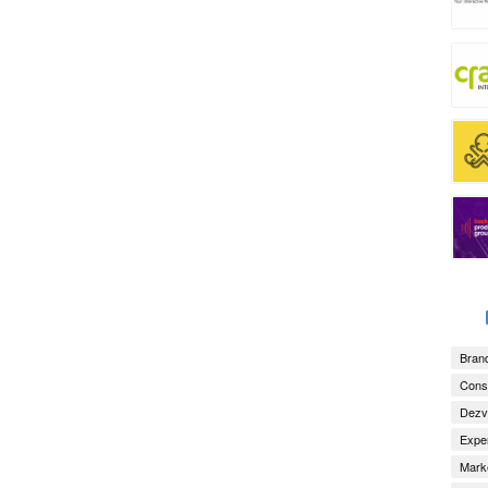
Brand
Consu
Dezv
Exper
Marke