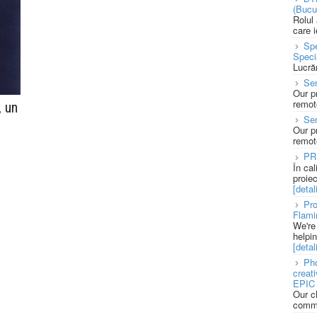
(Bucu
Rolul
care 
Spe
Speci
Lucră
Sen
Our p
remote
 un
Se
Our p
remote
PR
În ca
proie
[detali
Pro
Flami
We're
helpi
[detali
Pho
creat
EPIC 
Our c
commu