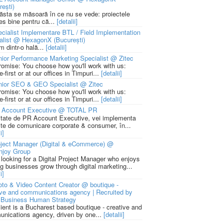
rești)
 ăsta se măsoară în ce nu se vede: proiectele
ies bine pentru că...
[detalii]
cialist Implementare BTL / Field Implementation
alist @ HexagonX (București)
m dintr-o hală...
[detalii]
ior Performance Marketing Specialist @ Zitec
romise: You choose how you'll work with us:
-first or at our offices in Timpuri...
[detalii]
nior SEO & GEO Specialist @ Zitec
romise: You choose how you'll work with us:
-first or at our offices in Timpuri...
[detalii]
 Account Executive @ TOTAL PR
litate de PR Account Executive, vei implementa
cte de comunicare corporate & consumer, în...
i]
ject Manager (Digital & eCommerce) @
njoy Group
 looking for a Digital Project Manager who enjoys
ng businesses grow through digital marketing...
i]
to & Video Content Creator @ boutique -
ive and communications agency | Recruited by
Business Human Strategy
lient is a Bucharest based boutique - creative and
nications agency, driven by one...
[detalii]