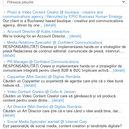
Photo & Video Content Creator @ boutique - creative and
communications agency | Recruited by EPIC Business Human Strategy
Our client is a Bucharest based boutique - creative and communications
agency, driven by one...
[detalii]
Account Director @ Kubis Interactive
We’re looking for an Account Director...
[detalii]
Media Relations Specialist @ Confident Communications
RESPONSABILITĂȚI Crearea și implementarea hands-on a strategiilor de
presă Redactarea de conținut editorial: comunicate de presă, interviuri,...
[detalii]
PR Manager @ Confident Communications
RESPONSABILITĂȚI Creare și implementare hands-on a strategiilor de
comunicare integrată pentru clienți B2B & B2C Implicare activă...
[detalii]
Copywriter (Mid–Senior) @ Digitas România
Căutăm un Copywriter cu experiență de agenție care știe că o idee bună
trebuie să...
[detalii]
Video Content Creator @ Cohn & Jansen
Căutăm un Video Content Creator care să gândească și să producă
content pentru unele dintre...
[detalii]
Art Director (Mid–Senior) @ Digitas România
Căutăm un Art Director care știe că e tare când o idee arată bine, dar...
[detalii]
Social Media Specialist wanted @ Internet Corp
Ești pasionat(ă) de social media, content creation și tendințele digitale?