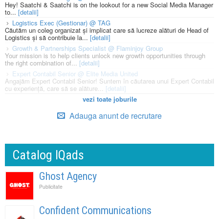
Hey! Saatchi & Saatchi is on the lookout for a new Social Media Manager
to...
[detalii]
Logistics Exec (Gestionar) @ TAG
Căutăm un coleg organizat și implicat care să lucreze alături de Head of
Logistics și să contribuie la...
[detalii]
Growth & Partnerships Specialist @ Flaminjoy Group
Your mission is to help clients unlock new growth opportunities through
the right combination of...
[detalii]
Expert Contabil Senior @ Elite Media United
Angajăm Expert Contabil Senior! Suntem în căutarea unui Expert Contabil
cu experiență, care să se alăture...
[detalii]
vezi toate joburile
Adauga anunt de recrutare
Catalog IQads
Ghost Agency
Publicitate
Confident Communications