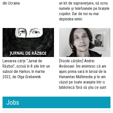
din Ucraina
un kit de supraviețuire, să scriu
numele și telefoanele pe brațele
copiilor. Dar de noi nu mai
depindea nimic
Lansarea cărții “Jurnal de
[Vocile cărților] Andrei
Război”, scrisă în 8 zile într-un
Aivănoaei: Îmi amintesc că am
subsol din Harkov, în martie
ajuns prima oară în biroul de la
2022, de Olga Grebennik
Humanitas Multimedia și le-am
văzut pe toate aranjate într-o
bibliotecă fără să știu ce sunt
Jobs