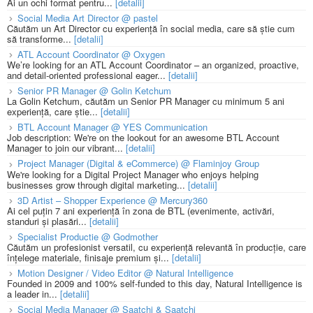
Ai un ochi format pentru...
[detalii]
Social Media Art Director @ pastel
Căutăm un Art Director cu experiență în social media, care să știe cum
să transforme...
[detalii]
ATL Account Coordinator @ Oxygen
We’re looking for an ATL Account Coordinator – an organized, proactive,
and detail-oriented professional eager...
[detalii]
Senior PR Manager @ Golin Ketchum
La Golin Ketchum, căutăm un Senior PR Manager cu minimum 5 ani
experiență, care știe...
[detalii]
BTL Account Manager @ YES Communication
Job description: We're on the lookout for an awesome BTL Account
Manager to join our vibrant...
[detalii]
Project Manager (Digital & eCommerce) @ Flaminjoy Group
We're looking for a Digital Project Manager who enjoys helping
businesses grow through digital marketing...
[detalii]
3D Artist – Shopper Experience @ Mercury360
Ai cel puțin 7 ani experiență în zona de BTL (evenimente, activări,
standuri și plasări...
[detalii]
Specialist Productie @ Godmother
Căutăm un profesionist versatil, cu experiență relevantă în producție, care
înțelege materiale, finisaje premium și...
[detalii]
Motion Designer / Video Editor @ Natural Intelligence
Founded in 2009 and 100% self-funded to this day, Natural Intelligence is
a leader in...
[detalii]
Social Media Manager @ Saatchi & Saatchi