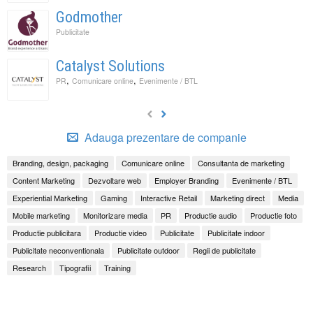
Godmother
Publicitate
Catalyst Solutions
,
,
PR
Comunicare online
Evenimente / BTL
Adauga prezentare de companie
Branding, design, packaging
Comunicare online
Consultanta de marketing
Content Marketing
Dezvoltare web
Employer Branding
Evenimente / BTL
Experiential Marketing
Gaming
Interactive Retail
Marketing direct
Media
Mobile marketing
Monitorizare media
PR
Productie audio
Productie foto
Productie publicitara
Productie video
Publicitate
Publicitate indoor
Publicitate neconventionala
Publicitate outdoor
Regii de publicitate
Research
Tipografii
Training