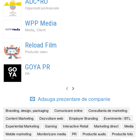
ADC*RO
Organizatii profesionale
WPP Media
,
Media
Clienti
Reload Film
Productie video
GOYA PR
PR
Adauga prezentare de companie
Branding, design, packaging
Comunicare online
Consultanta de marketing
Content Marketing
Dezvoltare web
Employer Branding
Evenimente / BTL
Experiential Marketing
Gaming
Interactive Retail
Marketing direct
Media
Mobile marketing
Monitorizare media
PR
Productie audio
Productie foto