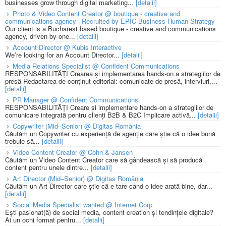
businesses grow through digital marketing...
[detalii]
Photo & Video Content Creator @ boutique - creative and
communications agency | Recruited by EPIC Business Human Strategy
Our client is a Bucharest based boutique - creative and communications
agency, driven by one...
[detalii]
Account Director @ Kubis Interactive
We’re looking for an Account Director...
[detalii]
Media Relations Specialist @ Confident Communications
RESPONSABILITĂȚI Crearea și implementarea hands-on a strategiilor de
presă Redactarea de conținut editorial: comunicate de presă, interviuri,...
[detalii]
PR Manager @ Confident Communications
RESPONSABILITĂȚI Creare și implementare hands-on a strategiilor de
comunicare integrată pentru clienți B2B & B2C Implicare activă...
[detalii]
Copywriter (Mid–Senior) @ Digitas România
Căutăm un Copywriter cu experiență de agenție care știe că o idee bună
trebuie să...
[detalii]
Video Content Creator @ Cohn & Jansen
Căutăm un Video Content Creator care să gândească și să producă
content pentru unele dintre...
[detalii]
Art Director (Mid–Senior) @ Digitas România
Căutăm un Art Director care știe că e tare când o idee arată bine, dar...
[detalii]
Social Media Specialist wanted @ Internet Corp
Ești pasionat(ă) de social media, content creation și tendințele digitale?
Ai un ochi format pentru...
[detalii]