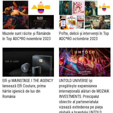
Muzele sunt răcite și flămânde
Pofte, delicii și intervenții în Top
în Top ADC*RO noiembrie 2023
ADC*RO octombrie 2023
Elfi și MAINSTAGE I THE AGENCY
UNTOLD UNIVERSE își
lansează Elfi Couture, prima
pregătește expansiunea
hârtie igienică de lux din
internațională alături de MOZAIK
România
INVESTMENTS. Principalul
obiectiv al parteneriatului
vizează extinderea pe piața
globală a brandului UNTOLD,