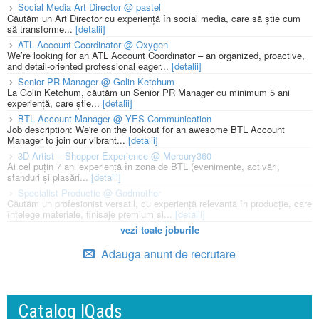
Social Media Art Director @ pastel
Căutăm un Art Director cu experiență în social media, care să știe cum
să transforme...
[detalii]
ATL Account Coordinator @ Oxygen
We’re looking for an ATL Account Coordinator – an organized, proactive,
and detail-oriented professional eager...
[detalii]
Senior PR Manager @ Golin Ketchum
La Golin Ketchum, căutăm un Senior PR Manager cu minimum 5 ani
experiență, care știe...
[detalii]
BTL Account Manager @ YES Communication
Job description: We're on the lookout for an awesome BTL Account
Manager to join our vibrant...
[detalii]
3D Artist – Shopper Experience @ Mercury360
Ai cel puțin 7 ani experiență în zona de BTL (evenimente, activări,
standuri și plasări...
[detalii]
Specialist Productie @ Godmother
Căutăm un profesionist versatil, cu experiență relevantă în producție, care
înțelege materiale, finisaje premium și...
[detalii]
vezi toate joburile
Adauga anunt de recrutare
Catalog IQads