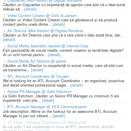
Copywriter (Mid–Senior) @ Digitas România
Căutăm un Copywriter cu experiență de agenție care știe că o idee bună
trebuie să...
[detalii]
Video Content Creator @ Cohn & Jansen
Căutăm un Video Content Creator care să gândească și să producă
content pentru unele dintre...
[detalii]
Art Director (Mid–Senior) @ Digitas România
Căutăm un Art Director care știe că e tare când o idee arată bine, dar...
[detalii]
Social Media Specialist wanted @ Internet Corp
Ești pasionat(ă) de social media, content creation și tendințele digitale?
Ai un ochi format pentru...
[detalii]
Social Media Art Director @ pastel
Căutăm un Art Director cu experiență în social media, care să știe cum
să transforme...
[detalii]
ATL Account Coordinator @ Oxygen
We’re looking for an ATL Account Coordinator – an organized, proactive,
and detail-oriented professional eager...
[detalii]
Senior PR Manager @ Golin Ketchum
La Golin Ketchum, căutăm un Senior PR Manager cu minimum 5 ani
experiență, care știe...
[detalii]
BTL Account Manager @ YES Communication
Job description: We're on the lookout for an awesome BTL Account
Manager to join our vibrant...
[detalii]
3D Artist – Shopper Experience @ Mercury360
Ai cel puțin 7 ani experiență în zona de BTL (evenimente, activări,
standuri și plasări...
[detalii]