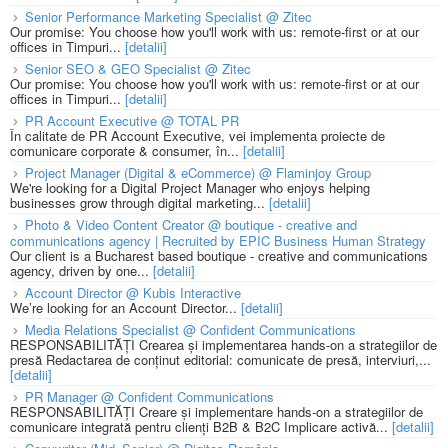
Senior Performance Marketing Specialist @ Zitec
Our promise: You choose how you'll work with us: remote-first or at our
offices in Timpuri...
[detalii]
Senior SEO & GEO Specialist @ Zitec
Our promise: You choose how you'll work with us: remote-first or at our
offices in Timpuri...
[detalii]
PR Account Executive @ TOTAL PR
În calitate de PR Account Executive, vei implementa proiecte de
comunicare corporate & consumer, în...
[detalii]
Project Manager (Digital & eCommerce) @ Flaminjoy Group
We're looking for a Digital Project Manager who enjoys helping
businesses grow through digital marketing...
[detalii]
Photo & Video Content Creator @ boutique - creative and
communications agency | Recruited by EPIC Business Human Strategy
Our client is a Bucharest based boutique - creative and communications
agency, driven by one...
[detalii]
Account Director @ Kubis Interactive
We’re looking for an Account Director...
[detalii]
Media Relations Specialist @ Confident Communications
RESPONSABILITĂȚI Crearea și implementarea hands-on a strategiilor de
presă Redactarea de conținut editorial: comunicate de presă, interviuri,...
[detalii]
PR Manager @ Confident Communications
RESPONSABILITĂȚI Creare și implementare hands-on a strategiilor de
comunicare integrată pentru clienți B2B & B2C Implicare activă...
[detalii]