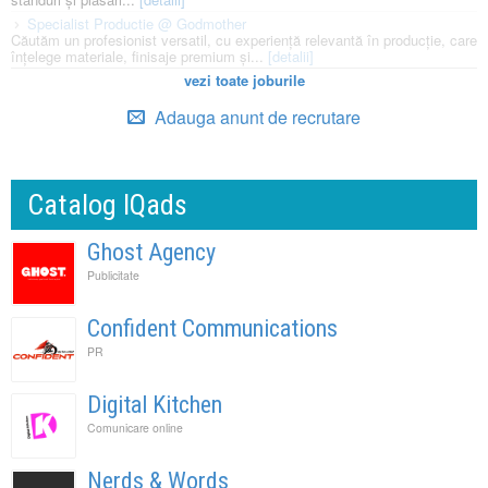
Specialist Productie @ Godmother
Căutăm un profesionist versatil, cu experiență relevantă în producție, care
înțelege materiale, finisaje premium și...
[detalii]
vezi toate joburile
Adauga anunt de recrutare
Catalog IQads
Ghost Agency
Publicitate
Confident Communications
PR
Digital Kitchen
Comunicare online
Nerds & Words