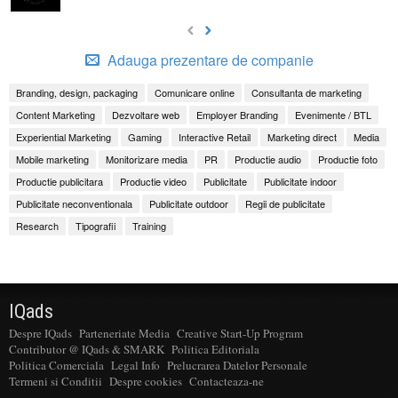
Adauga prezentare de companie
Branding, design, packaging
Comunicare online
Consultanta de marketing
Content Marketing
Dezvoltare web
Employer Branding
Evenimente / BTL
Experiential Marketing
Gaming
Interactive Retail
Marketing direct
Media
Mobile marketing
Monitorizare media
PR
Productie audio
Productie foto
Productie publicitara
Productie video
Publicitate
Publicitate indoor
Publicitate neconventionala
Publicitate outdoor
Regii de publicitate
Research
Tipografii
Training
IQads
Despre IQads
Parteneriate Media
Creative Start-Up Program
Contributor @ IQads & SMARK
Politica Editoriala
Politica Comerciala
Legal Info
Prelucrarea Datelor Personale
Termeni si Conditii
Despre cookies
Contacteaza-ne