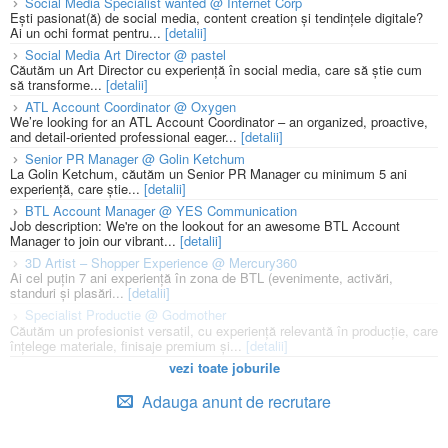
Social Media Specialist wanted @ Internet Corp
Ești pasionat(ă) de social media, content creation și tendințele digitale?
Ai un ochi format pentru...
[detalii]
Social Media Art Director @ pastel
Căutăm un Art Director cu experiență în social media, care să știe cum
să transforme...
[detalii]
ATL Account Coordinator @ Oxygen
We’re looking for an ATL Account Coordinator – an organized, proactive,
and detail-oriented professional eager...
[detalii]
Senior PR Manager @ Golin Ketchum
La Golin Ketchum, căutăm un Senior PR Manager cu minimum 5 ani
experiență, care știe...
[detalii]
BTL Account Manager @ YES Communication
Job description: We're on the lookout for an awesome BTL Account
Manager to join our vibrant...
[detalii]
3D Artist – Shopper Experience @ Mercury360
Ai cel puțin 7 ani experiență în zona de BTL (evenimente, activări,
standuri și plasări...
[detalii]
Specialist Productie @ Godmother
Căutăm un profesionist versatil, cu experiență relevantă în producție, care
înțelege materiale, finisaje premium și...
[detalii]
vezi toate joburile
Adauga anunt de recrutare