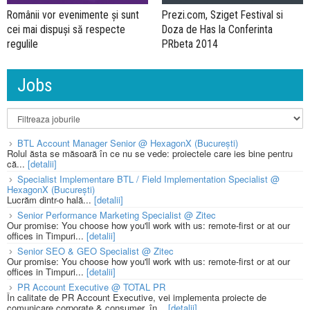
Prezi.com, Sziget Festival si
Românii vor evenimente și sunt
Doza de Has la Conferinta
cei mai dispuși să respecte
PRbeta 2014
regulile
Jobs
BTL Account Manager Senior @ HexagonX (București)
Rolul ăsta se măsoară în ce nu se vede: proiectele care ies bine pentru
că...
[detalii]
Specialist Implementare BTL / Field Implementation Specialist @
HexagonX (București)
Lucrăm dintr-o hală...
[detalii]
Senior Performance Marketing Specialist @ Zitec
Our promise: You choose how you'll work with us: remote-first or at our
offices in Timpuri...
[detalii]
Senior SEO & GEO Specialist @ Zitec
Our promise: You choose how you'll work with us: remote-first or at our
offices in Timpuri...
[detalii]
PR Account Executive @ TOTAL PR
În calitate de PR Account Executive, vei implementa proiecte de
comunicare corporate & consumer, în...
[detalii]