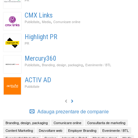
PR
CMX Links
,
,
Publicitate
Media
Comunicare online
Highlight PR
PR
Mercury360
,
,
Publicitate
Branding, design, packaging
Evenimente / BTL
ACTIV AD
Publicitate
Adauga prezentare de companie
Branding, design, packaging
Comunicare online
Consultanta de marketing
Content Marketing
Dezvoltare web
Employer Branding
Evenimente / BTL
Experiential Marketing
Gaming
Interactive Retail
Marketing direct
Media