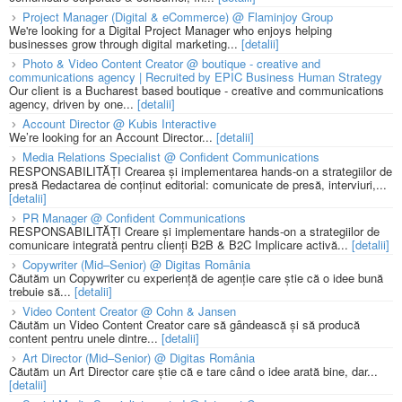
Project Manager (Digital & eCommerce) @ Flaminjoy Group
We're looking for a Digital Project Manager who enjoys helping
businesses grow through digital marketing...
[detalii]
Photo & Video Content Creator @ boutique - creative and
communications agency | Recruited by EPIC Business Human Strategy
Our client is a Bucharest based boutique - creative and communications
agency, driven by one...
[detalii]
Account Director @ Kubis Interactive
We’re looking for an Account Director...
[detalii]
Media Relations Specialist @ Confident Communications
RESPONSABILITĂȚI Crearea și implementarea hands-on a strategiilor de
presă Redactarea de conținut editorial: comunicate de presă, interviuri,...
[detalii]
PR Manager @ Confident Communications
RESPONSABILITĂȚI Creare și implementare hands-on a strategiilor de
comunicare integrată pentru clienți B2B & B2C Implicare activă...
[detalii]
Copywriter (Mid–Senior) @ Digitas România
Căutăm un Copywriter cu experiență de agenție care știe că o idee bună
trebuie să...
[detalii]
Video Content Creator @ Cohn & Jansen
Căutăm un Video Content Creator care să gândească și să producă
content pentru unele dintre...
[detalii]
Art Director (Mid–Senior) @ Digitas România
Căutăm un Art Director care știe că e tare când o idee arată bine, dar...
[detalii]