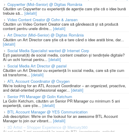
Copywriter (Mid–Senior) @ Digitas România
Căutăm un Copywriter cu experiență de agenție care știe că o idee bună
trebuie să...
[detalii]
Video Content Creator @ Cohn & Jansen
Căutăm un Video Content Creator care să gândească și să producă
content pentru unele dintre...
[detalii]
Art Director (Mid–Senior) @ Digitas România
Căutăm un Art Director care știe că e tare când o idee arată bine, dar...
[detalii]
Social Media Specialist wanted @ Internet Corp
Ești pasionat(ă) de social media, content creation și tendințele digitale?
Ai un ochi format pentru...
[detalii]
Social Media Art Director @ pastel
Căutăm un Art Director cu experiență în social media, care să știe cum
să transforme...
[detalii]
ATL Account Coordinator @ Oxygen
We’re looking for an ATL Account Coordinator – an organized, proactive,
and detail-oriented professional eager...
[detalii]
Senior PR Manager @ Golin Ketchum
La Golin Ketchum, căutăm un Senior PR Manager cu minimum 5 ani
experiență, care știe...
[detalii]
BTL Account Manager @ YES Communication
Job description: We're on the lookout for an awesome BTL Account
Manager to join our vibrant...
[detalii]
3D Artist – Shopper Experience @ Mercury360
Ai cel puțin 7 ani experiență în zona de BTL (evenimente, activări,