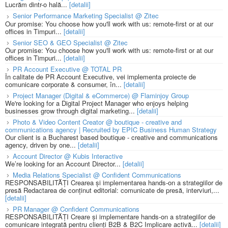
Lucrăm dintr-o hală...
[detalii]
Senior Performance Marketing Specialist @ Zitec
Our promise: You choose how you'll work with us: remote-first or at our
offices in Timpuri...
[detalii]
Senior SEO & GEO Specialist @ Zitec
Our promise: You choose how you'll work with us: remote-first or at our
offices in Timpuri...
[detalii]
PR Account Executive @ TOTAL PR
În calitate de PR Account Executive, vei implementa proiecte de
comunicare corporate & consumer, în...
[detalii]
Project Manager (Digital & eCommerce) @ Flaminjoy Group
We're looking for a Digital Project Manager who enjoys helping
businesses grow through digital marketing...
[detalii]
Photo & Video Content Creator @ boutique - creative and
communications agency | Recruited by EPIC Business Human Strategy
Our client is a Bucharest based boutique - creative and communications
agency, driven by one...
[detalii]
Account Director @ Kubis Interactive
We’re looking for an Account Director...
[detalii]
Media Relations Specialist @ Confident Communications
RESPONSABILITĂȚI Crearea și implementarea hands-on a strategiilor de
presă Redactarea de conținut editorial: comunicate de presă, interviuri,...
[detalii]
PR Manager @ Confident Communications
RESPONSABILITĂȚI Creare și implementare hands-on a strategiilor de
comunicare integrată pentru clienți B2B & B2C Implicare activă...
[detalii]