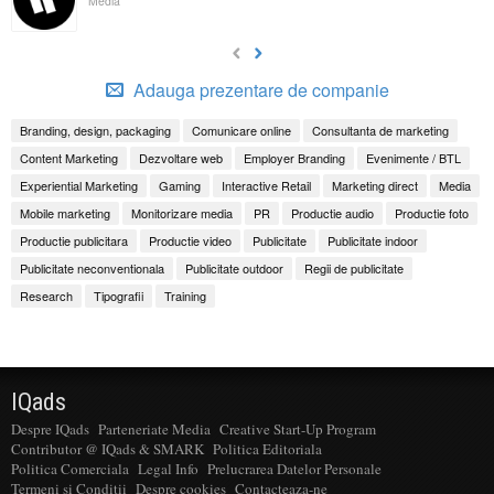
Media
Adauga prezentare de companie
Branding, design, packaging
Comunicare online
Consultanta de marketing
Content Marketing
Dezvoltare web
Employer Branding
Evenimente / BTL
Experiential Marketing
Gaming
Interactive Retail
Marketing direct
Media
Mobile marketing
Monitorizare media
PR
Productie audio
Productie foto
Productie publicitara
Productie video
Publicitate
Publicitate indoor
Publicitate neconventionala
Publicitate outdoor
Regii de publicitate
Research
Tipografii
Training
IQads
Despre IQads
Parteneriate Media
Creative Start-Up Program
Contributor @ IQads & SMARK
Politica Editoriala
Politica Comerciala
Legal Info
Prelucrarea Datelor Personale
Termeni si Conditii
Despre cookies
Contacteaza-ne