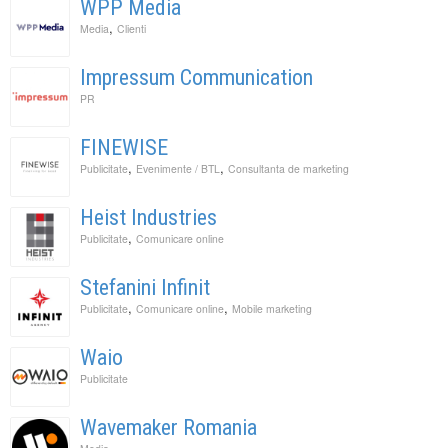
WPP Media
,
Media
Clienti
Impressum Communication
PR
FINEWISE
,
,
Publicitate
Evenimente / BTL
Consultanta de marketing
Heist Industries
,
Publicitate
Comunicare online
Stefanini Infinit
,
,
Publicitate
Comunicare online
Mobile marketing
Waio
Publicitate
Wavemaker Romania