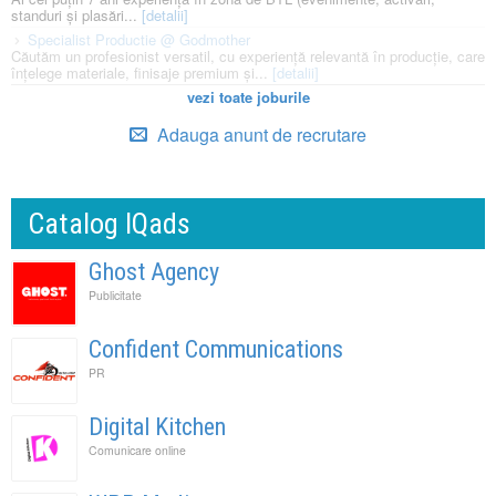
standuri și plasări...
[detalii]
Specialist Productie @ Godmother
Căutăm un profesionist versatil, cu experiență relevantă în producție, care
înțelege materiale, finisaje premium și...
[detalii]
vezi toate joburile
Adauga anunt de recrutare
Catalog IQads
Ghost Agency
Publicitate
Confident Communications
PR
Digital Kitchen
Comunicare online