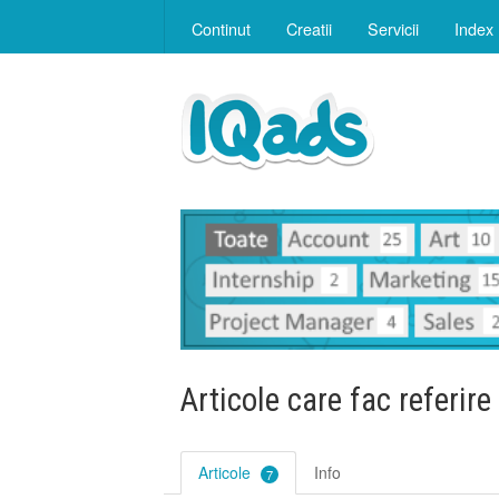
Continut
Creatii
Servicii
Index
Articole care fac referire
Articole
Info
7