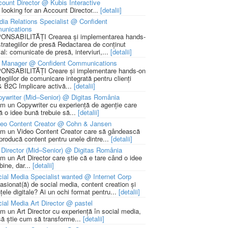
ount Director @ Kubis Interactive
 looking for an Account Director...
[detalii]
ia Relations Specialist @ Confident
unications
NSABILITĂȚI Crearea și implementarea hands-
strategiilor de presă Redactarea de conținut
ial: comunicate de presă, interviuri,...
[detalii]
 Manager @ Confident Communications
NSABILITĂȚI Creare și implementare hands-on
tegiilor de comunicare integrată pentru clienți
 B2C Implicare activă...
[detalii]
ywriter (Mid–Senior) @ Digitas România
m un Copywriter cu experiență de agenție care
ă o idee bună trebuie să...
[detalii]
deo Content Creator @ Cohn & Jansen
m un Video Content Creator care să gândească
 producă content pentru unele dintre...
[detalii]
 Director (Mid–Senior) @ Digitas România
m un Art Director care știe că e tare când o idee
bine, dar...
[detalii]
ial Media Specialist wanted @ Internet Corp
pasionat(ă) de social media, content creation și
țele digitale? Ai un ochi format pentru...
[detalii]
ial Media Art Director @ pastel
m un Art Director cu experiență în social media,
să știe cum să transforme...
[detalii]