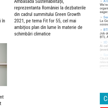
Ambasada Sustenabilității,
AT
We’re
reprezentanta României la dezbaterile
organi
eager
din cadrul summitului Green Growth
Se
 în
2021, pe tema Fit for 55, cel mai
La Go
minim
ambițios plan din lume în materie de
BT
Job d
schimbări climatice
BTL A
3D 
Ai ce
(eveni
Spe
Căută
releva
premi
nt
C
t