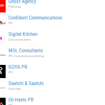
Ghost Agency
Publicitate
Confident Communications
PR
Digital Kitchen
Comunicare online
MSL Consultants
,
PR
Consultanta de marketing
GOYA PR
PR
Saatchi & Saatchi
Publicitate
On Heels PR
PR