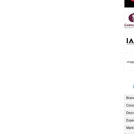
Brand
Consu
Dezv
Exper
Marke