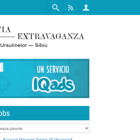
obs
L Account Manager Senior @ HexagonX