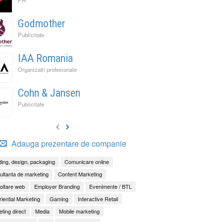
Godmother
Publicitate
IAA Romania
Organizatii profesionale
Cohn & Jansen
Publicitate
Adauga prezentare de companie
ing, design, packaging
Comunicare online
ltanta de marketing
Content Marketing
oltare web
Employer Branding
Evenimente / BTL
iential Marketing
Gaming
Interactive Retail
ting direct
Media
Mobile marketing