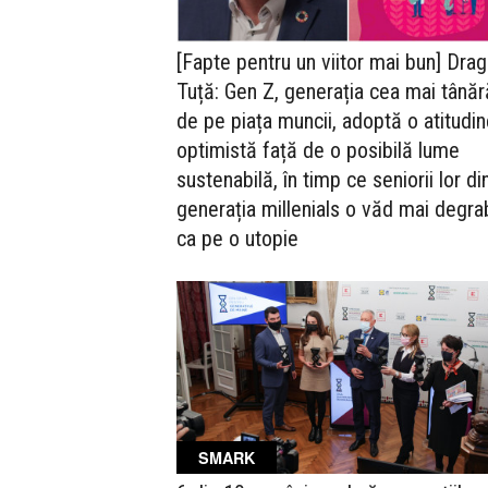
[Fapte pentru un viitor mai bun] Dra
Tuță: Gen Z, generația cea mai tânăr
de pe piața muncii, adoptă o atitudi
optimistă față de o posibilă lume
sustenabilă, în timp ce seniorii lor di
generația millenials o văd mai degr
ca pe o utopie
SMARK