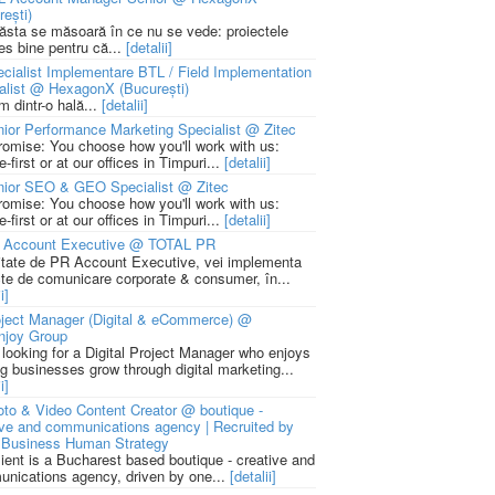
rești)
 ăsta se măsoară în ce nu se vede: proiectele
ies bine pentru că...
[detalii]
cialist Implementare BTL / Field Implementation
alist @ HexagonX (București)
m dintr-o hală...
[detalii]
ior Performance Marketing Specialist @ Zitec
romise: You choose how you'll work with us:
-first or at our offices in Timpuri...
[detalii]
nior SEO & GEO Specialist @ Zitec
romise: You choose how you'll work with us:
-first or at our offices in Timpuri...
[detalii]
 Account Executive @ TOTAL PR
litate de PR Account Executive, vei implementa
cte de comunicare corporate & consumer, în...
i]
ject Manager (Digital & eCommerce) @
njoy Group
 looking for a Digital Project Manager who enjoys
ng businesses grow through digital marketing...
i]
to & Video Content Creator @ boutique -
ive and communications agency | Recruited by
Business Human Strategy
lient is a Bucharest based boutique - creative and
nications agency, driven by one...
[detalii]