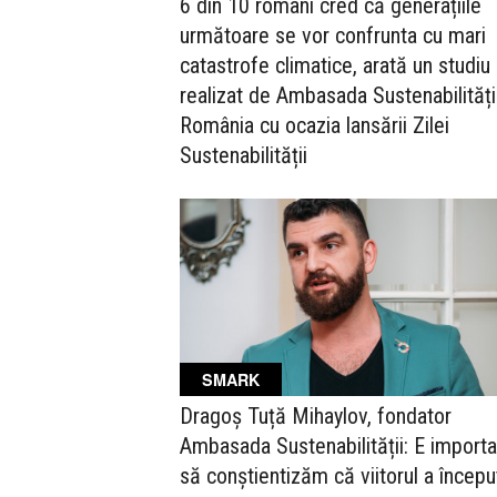
6 din 10 români cred că generațiile
următoare se vor confrunta cu mari
catastrofe climatice, arată un studiu
realizat de Ambasada Sustenabilității
România cu ocazia lansării Zilei
Sustenabilității
SMARK
Dragoș Tuță Mihaylov, fondator
Ambasada Sustenabilității: E importa
să conștientizăm că viitorul a începu