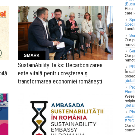
(Bucu
Rolul
care 
Spe
Speci
Lucră
Sen
Our p
remote
Se
SMARK
Our p
remote
SustainAbility Talks: Decarbonizarea
PR
În ca
bilă
este vitală pentru creșterea și
proie
[detali
transformarea economiei românești
Pro
Flami
We're
helpi
[detali
Pho
creat
EPIC 
Our c
commu