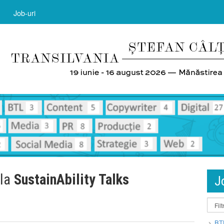
Job-uri
 la
SustainAbility Talks
J
BT