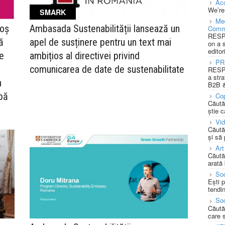
Acc
We’re
SMARK
Med
goș
Ambasada Sustenabilității lansează un
Comm
RESPO
ă
apel de susținere pentru un text mai
on a 
editor
ne
ambițios al directivei privind
PR
comunicarea de date de sustenabilitate
RESPO
a stra
n
B2B &
abă
Cop
Căută
știe c
Vi
Căută
și să
Art
Căută
arată 
Soc
Ești 
tendin
Soc
Căută
care 