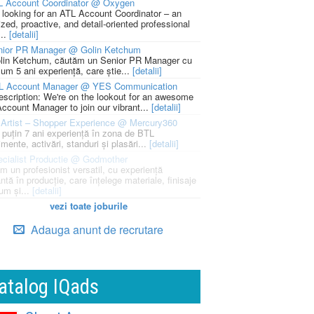
L Account Coordinator @ Oxygen
 looking for an ATL Account Coordinator – an
zed, proactive, and detail-oriented professional
...
[detalii]
nior PR Manager @ Golin Ketchum
lin Ketchum, căutăm un Senior PR Manager cu
um 5 ani experiență, care știe...
[detalii]
L Account Manager @ YES Communication
escription: We're on the lookout for an awesome
ccount Manager to join our vibrant...
[detalii]
Artist – Shopper Experience @ Mercury360
l puțin 7 ani experiență în zona de BTL
mente, activări, standuri și plasări...
[detalii]
cialist Productie @ Godmother
m un profesionist versatil, cu experiență
ntă în producție, care înțelege materiale, finisaje
um și...
[detalii]
vezi toate joburile
Adauga anunt de recrutare
atalog IQads