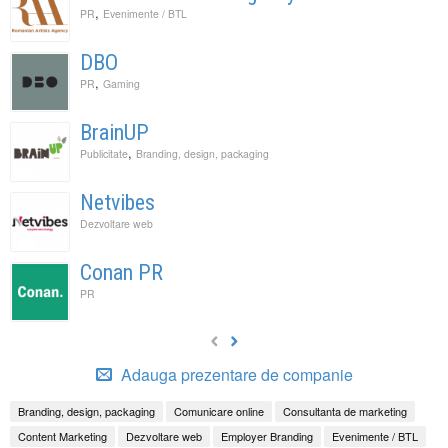
,
PR
Evenimente / BTL
DBO
,
PR
Gaming
BrainUP
,
Publicitate
Branding, design, packaging
Netvibes
Dezvoltare web
Conan PR
PR
Adauga prezentare de companie
Branding, design, packaging
Comunicare online
Consultanta de marketing
Content Marketing
Dezvoltare web
Employer Branding
Evenimente / BTL