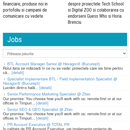
financiare, produse noi in
despre proiectele Tech School
portofoliu si campanii de
si Digital ZOO si colaborarea cu
comunicare cu vedete
endorserii Guess Who si Horia
Brenciu
Jobs
BTL Account Manager Senior @ HexagonX (București)
Rolul ăsta se măsoară în ce nu se vede: proiectele care ies bine pentru
că...
[detalii]
Specialist Implementare BTL / Field Implementation Specialist @
HexagonX (București)
Lucrăm dintr-o hală...
[detalii]
Senior Performance Marketing Specialist @ Zitec
Our promise: You choose how you'll work with us: remote-first or at our
offices in Timpuri...
[detalii]
Senior SEO & GEO Specialist @ Zitec
Our promise: You choose how you'll work with us: remote-first or at our
offices in Timpuri...
[detalii]
PR Account Executive @ TOTAL PR
În calitate de PR Account Executive, vei implementa proiecte de