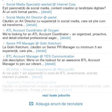
Social Media Specialist wanted @ Internet Corp
Ești pasionat(ă) de social media, content creation și tendințele digitale?
Ai un ochi format pentru...
[detalii]
Social Media Art Director @ pastel
Căutăm un Art Director cu experiență în social media, care să știe cum
să transforme...
[detalii]
ATL Account Coordinator @ Oxygen
We’re looking for an ATL Account Coordinator – an organized, proactive,
and detail-oriented professional eager...
[detalii]
Senior PR Manager @ Golin Ketchum
La Golin Ketchum, căutăm un Senior PR Manager cu minimum 5 ani
experiență, care știe...
[detalii]
BTL Account Manager @ YES Communication
Job description: We're on the lookout for an awesome BTL Account
Manager to join our vibrant...
[detalii]
3D Artist – Shopper Experience @ Mercury360
Ai cel puțin 7 ani experiență în zona de BTL (evenimente, activări,
standuri și plasări...
[detalii]
Specialist Productie @ Godmother
Căutăm un profesionist versatil, cu experiență relevantă în producție, care
înțelege materiale, finisaje premium și...
[detalii]
vezi toate joburile
Adauga anunt de recrutare