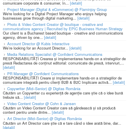
comunicare corporate & consumer, în...
[detalii]
Project Manager (Digital & eCommerce) @ Flaminjoy Group
We're looking for a Digital Project Manager who enjoys helping
businesses grow through digital marketing...
[detalii]
Photo & Video Content Creator @ boutique - creative and
communications agency | Recruited by EPIC Business Human Strategy
Our client is a Bucharest based boutique - creative and communications
agency, driven by one...
[detalii]
Account Director @ Kubis Interactive
We’re looking for an Account Director...
[detalii]
Media Relations Specialist @ Confident Communications
RESPONSABILITĂȚI Crearea și implementarea hands-on a strategiilor de
presă Redactarea de conținut editorial: comunicate de presă, interviuri,...
[detalii]
PR Manager @ Confident Communications
RESPONSABILITĂȚI Creare și implementare hands-on a strategiilor de
comunicare integrată pentru clienți B2B & B2C Implicare activă...
[detalii]
Copywriter (Mid–Senior) @ Digitas România
Căutăm un Copywriter cu experiență de agenție care știe că o idee bună
trebuie să...
[detalii]
Video Content Creator @ Cohn & Jansen
Căutăm un Video Content Creator care să gândească și să producă
content pentru unele dintre...
[detalii]
Art Director (Mid–Senior) @ Digitas România
Căutăm un Art Director care știe că e tare când o idee arată bine, dar...
[detalii]