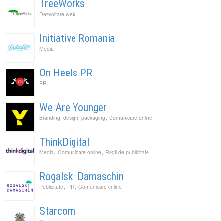
TreeWorks
Dezvoltare web
Initiative Romania
Media
On Heels PR
PR
We Are Younger
,
Branding, design, packaging
Comunicare online
ThinkDigital
,
,
Media
Comunicare online
Regii de publicitate
Rogalski Damaschin
,
,
Publicitate
PR
Comunicare online
Starcom