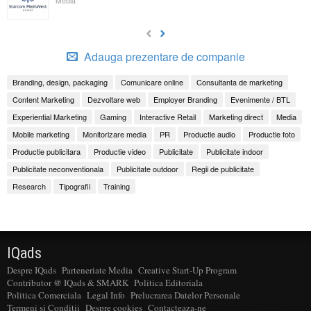
Media
Adauga prezentare de companie
Branding, design, packaging
Comunicare online
Consultanta de marketing
Content Marketing
Dezvoltare web
Employer Branding
Evenimente / BTL
Experiential Marketing
Gaming
Interactive Retail
Marketing direct
Media
Mobile marketing
Monitorizare media
PR
Productie audio
Productie foto
Productie publicitara
Productie video
Publicitate
Publicitate indoor
Publicitate neconventionala
Publicitate outdoor
Regii de publicitate
Research
Tipografii
Training
IQads
Despre IQads
Parteneriate Media
Creative Start-Up Program
Contributor @ IQads & SMARK
Politica Editoriala
Politica Comerciala
Legal Info
Prelucrarea Datelor Personale
Termeni si Conditii
Despre cookies
Contacteaza-ne