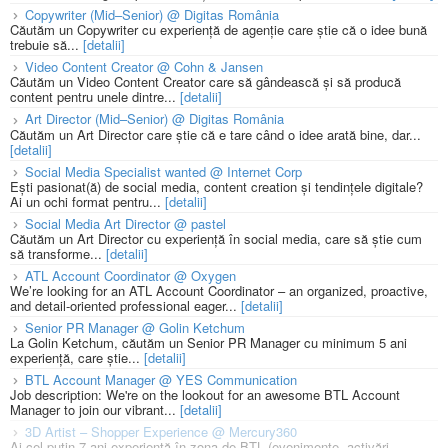
Copywriter (Mid–Senior) @ Digitas România
Căutăm un Copywriter cu experiență de agenție care știe că o idee bună
trebuie să...
[detalii]
Video Content Creator @ Cohn & Jansen
Căutăm un Video Content Creator care să gândească și să producă
content pentru unele dintre...
[detalii]
Art Director (Mid–Senior) @ Digitas România
Căutăm un Art Director care știe că e tare când o idee arată bine, dar...
[detalii]
Social Media Specialist wanted @ Internet Corp
Ești pasionat(ă) de social media, content creation și tendințele digitale?
Ai un ochi format pentru...
[detalii]
Social Media Art Director @ pastel
Căutăm un Art Director cu experiență în social media, care să știe cum
să transforme...
[detalii]
ATL Account Coordinator @ Oxygen
We’re looking for an ATL Account Coordinator – an organized, proactive,
and detail-oriented professional eager...
[detalii]
Senior PR Manager @ Golin Ketchum
La Golin Ketchum, căutăm un Senior PR Manager cu minimum 5 ani
experiență, care știe...
[detalii]
BTL Account Manager @ YES Communication
Job description: We're on the lookout for an awesome BTL Account
Manager to join our vibrant...
[detalii]
3D Artist – Shopper Experience @ Mercury360
Ai cel puțin 7 ani experiență în zona de BTL (evenimente, activări,