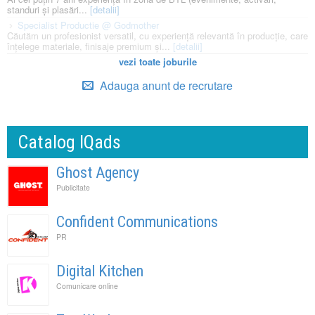
standuri și plasări...
[detalii]
Specialist Productie @ Godmother
Căutăm un profesionist versatil, cu experiență relevantă în producție, care
înțelege materiale, finisaje premium și...
[detalii]
vezi toate joburile
Adauga anunt de recrutare
Catalog IQads
Ghost Agency
Publicitate
Confident Communications
PR
Digital Kitchen
Comunicare online