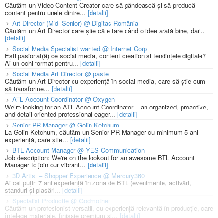
Căutăm un Video Content Creator care să gândească și să producă
content pentru unele dintre...
[detalii]
Art Director (Mid–Senior) @ Digitas România
Căutăm un Art Director care știe că e tare când o idee arată bine, dar...
[detalii]
Social Media Specialist wanted @ Internet Corp
Ești pasionat(ă) de social media, content creation și tendințele digitale?
Ai un ochi format pentru...
[detalii]
Social Media Art Director @ pastel
Căutăm un Art Director cu experiență în social media, care să știe cum
să transforme...
[detalii]
ATL Account Coordinator @ Oxygen
We’re looking for an ATL Account Coordinator – an organized, proactive,
and detail-oriented professional eager...
[detalii]
Senior PR Manager @ Golin Ketchum
La Golin Ketchum, căutăm un Senior PR Manager cu minimum 5 ani
experiență, care știe...
[detalii]
BTL Account Manager @ YES Communication
Job description: We're on the lookout for an awesome BTL Account
Manager to join our vibrant...
[detalii]
3D Artist – Shopper Experience @ Mercury360
Ai cel puțin 7 ani experiență în zona de BTL (evenimente, activări,
standuri și plasări...
[detalii]
Specialist Productie @ Godmother
Căutăm un profesionist versatil, cu experiență relevantă în producție, care
înțelege materiale, finisaje premium și...
[detalii]