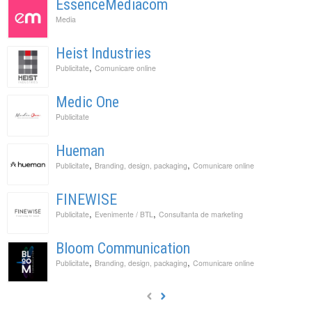
EssenceMediacom
Media
Heist Industries
,
Publicitate
Comunicare online
Medic One
Publicitate
Hueman
,
,
Publicitate
Branding, design, packaging
Comunicare online
FINEWISE
,
,
Publicitate
Evenimente / BTL
Consultanta de marketing
Bloom Communication
,
,
Publicitate
Branding, design, packaging
Comunicare online