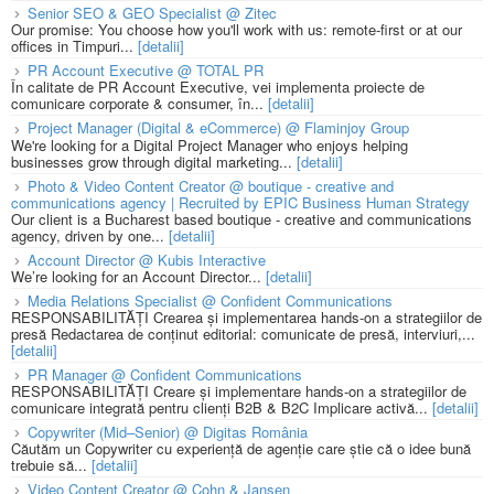
Senior SEO & GEO Specialist @ Zitec
Our promise: You choose how you'll work with us: remote-first or at our
offices in Timpuri...
[detalii]
PR Account Executive @ TOTAL PR
În calitate de PR Account Executive, vei implementa proiecte de
comunicare corporate & consumer, în...
[detalii]
Project Manager (Digital & eCommerce) @ Flaminjoy Group
We're looking for a Digital Project Manager who enjoys helping
businesses grow through digital marketing...
[detalii]
Photo & Video Content Creator @ boutique - creative and
communications agency | Recruited by EPIC Business Human Strategy
Our client is a Bucharest based boutique - creative and communications
agency, driven by one...
[detalii]
Account Director @ Kubis Interactive
We’re looking for an Account Director...
[detalii]
Media Relations Specialist @ Confident Communications
RESPONSABILITĂȚI Crearea și implementarea hands-on a strategiilor de
presă Redactarea de conținut editorial: comunicate de presă, interviuri,...
[detalii]
PR Manager @ Confident Communications
RESPONSABILITĂȚI Creare și implementare hands-on a strategiilor de
comunicare integrată pentru clienți B2B & B2C Implicare activă...
[detalii]
Copywriter (Mid–Senior) @ Digitas România
Căutăm un Copywriter cu experiență de agenție care știe că o idee bună
trebuie să...
[detalii]
Video Content Creator @ Cohn & Jansen