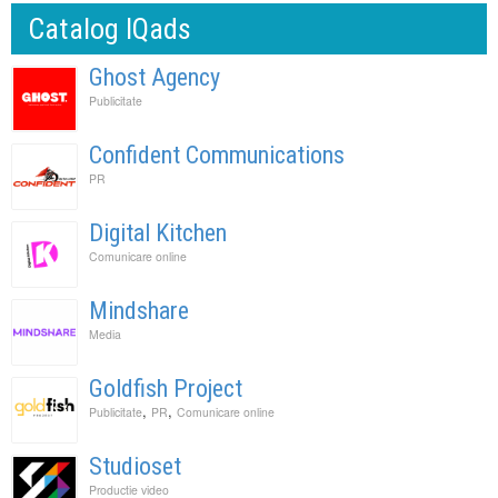
Catalog IQads
Ghost Agency
Publicitate
Confident Communications
PR
Digital Kitchen
Comunicare online
Mindshare
Media
Goldfish Project
,
,
Publicitate
PR
Comunicare online
Studioset
Productie video