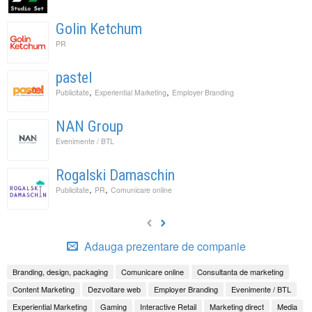
Golin Ketchum
PR
pastel
,
,
Publicitate
Experiential Marketing
Employer Branding
NAN Group
Evenimente / BTL
Rogalski Damaschin
,
,
Publicitate
PR
Comunicare online
Adauga prezentare de companie
Branding, design, packaging
Comunicare online
Consultanta de marketing
Content Marketing
Dezvoltare web
Employer Branding
Evenimente / BTL
Experiential Marketing
Gaming
Interactive Retail
Marketing direct
Media