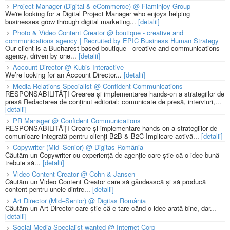
Project Manager (Digital & eCommerce) @ Flaminjoy Group
We're looking for a Digital Project Manager who enjoys helping
businesses grow through digital marketing...
[detalii]
Photo & Video Content Creator @ boutique - creative and
communications agency | Recruited by EPIC Business Human Strategy
Our client is a Bucharest based boutique - creative and communications
agency, driven by one...
[detalii]
Account Director @ Kubis Interactive
We’re looking for an Account Director...
[detalii]
Media Relations Specialist @ Confident Communications
RESPONSABILITĂȚI Crearea și implementarea hands-on a strategiilor de
presă Redactarea de conținut editorial: comunicate de presă, interviuri,...
[detalii]
PR Manager @ Confident Communications
RESPONSABILITĂȚI Creare și implementare hands-on a strategiilor de
comunicare integrată pentru clienți B2B & B2C Implicare activă...
[detalii]
Copywriter (Mid–Senior) @ Digitas România
Căutăm un Copywriter cu experiență de agenție care știe că o idee bună
trebuie să...
[detalii]
Video Content Creator @ Cohn & Jansen
Căutăm un Video Content Creator care să gândească și să producă
content pentru unele dintre...
[detalii]
Art Director (Mid–Senior) @ Digitas România
Căutăm un Art Director care știe că e tare când o idee arată bine, dar...
[detalii]
Social Media Specialist wanted @ Internet Corp