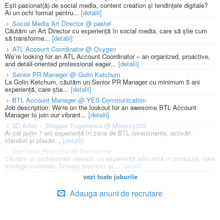
Ești pasionat(ă) de social media, content creation și tendințele digitale?
Ai un ochi format pentru...
[detalii]
Social Media Art Director @ pastel
Căutăm un Art Director cu experiență în social media, care să știe cum
să transforme...
[detalii]
ATL Account Coordinator @ Oxygen
We’re looking for an ATL Account Coordinator – an organized, proactive,
and detail-oriented professional eager...
[detalii]
Senior PR Manager @ Golin Ketchum
La Golin Ketchum, căutăm un Senior PR Manager cu minimum 5 ani
experiență, care știe...
[detalii]
BTL Account Manager @ YES Communication
Job description: We're on the lookout for an awesome BTL Account
Manager to join our vibrant...
[detalii]
3D Artist – Shopper Experience @ Mercury360
Ai cel puțin 7 ani experiență în zona de BTL (evenimente, activări,
standuri și plasări...
[detalii]
Specialist Productie @ Godmother
Căutăm un profesionist versatil, cu experiență relevantă în producție, care
înțelege materiale, finisaje premium și...
[detalii]
vezi toate joburile
Adauga anunt de recrutare