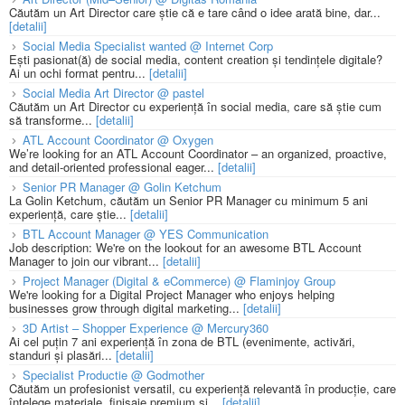
Căutăm un Art Director care știe că e tare când o idee arată bine, dar...
[detalii]
Social Media Specialist wanted @ Internet Corp
Ești pasionat(ă) de social media, content creation și tendințele digitale?
Ai un ochi format pentru...
[detalii]
Social Media Art Director @ pastel
Căutăm un Art Director cu experiență în social media, care să știe cum
să transforme...
[detalii]
ATL Account Coordinator @ Oxygen
We’re looking for an ATL Account Coordinator – an organized, proactive,
and detail-oriented professional eager...
[detalii]
Senior PR Manager @ Golin Ketchum
La Golin Ketchum, căutăm un Senior PR Manager cu minimum 5 ani
experiență, care știe...
[detalii]
BTL Account Manager @ YES Communication
Job description: We're on the lookout for an awesome BTL Account
Manager to join our vibrant...
[detalii]
Project Manager (Digital & eCommerce) @ Flaminjoy Group
We're looking for a Digital Project Manager who enjoys helping
businesses grow through digital marketing...
[detalii]
3D Artist – Shopper Experience @ Mercury360
Ai cel puțin 7 ani experiență în zona de BTL (evenimente, activări,
standuri și plasări...
[detalii]
Specialist Productie @ Godmother
Căutăm un profesionist versatil, cu experiență relevantă în producție, care
înțelege materiale, finisaje premium și...
[detalii]