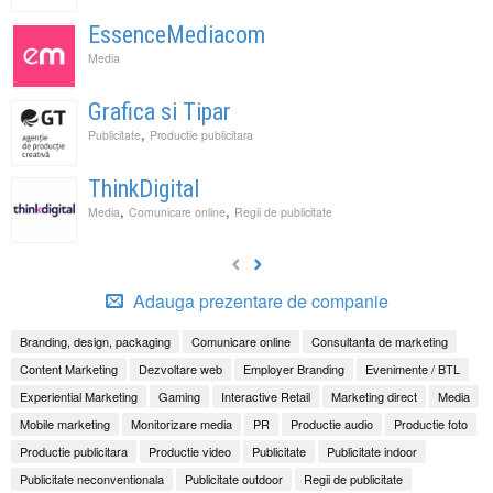
EssenceMediacom
Media
Grafica si Tipar
,
Publicitate
Productie publicitara
ThinkDigital
,
,
Media
Comunicare online
Regii de publicitate
Adauga prezentare de companie
Branding, design, packaging
Comunicare online
Consultanta de marketing
Content Marketing
Dezvoltare web
Employer Branding
Evenimente / BTL
Experiential Marketing
Gaming
Interactive Retail
Marketing direct
Media
Mobile marketing
Monitorizare media
PR
Productie audio
Productie foto
Productie publicitara
Productie video
Publicitate
Publicitate indoor
Publicitate neconventionala
Publicitate outdoor
Regii de publicitate