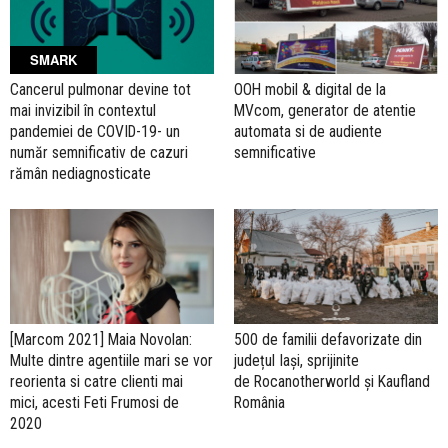
SMARK
Cancerul pulmonar devine tot
OOH mobil & digital de la
mai invizibil în contextul
MVcom, generator de atentie
pandemiei de COVID-19- un
automata si de audiente
număr semnificativ de cazuri
semnificative
rămân nediagnosticate
[Marcom 2021] Maia Novolan:
500 de familii defavorizate din
Multe dintre agentiile mari se vor
județul Iași, sprijinite
reorienta si catre clienti mai
de Rocanotherworld și Kaufland
mici, acesti Feti Frumosi de
România
2020