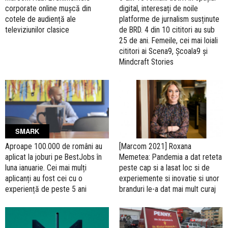
corporate online mușcă din
digital, interesați de noile
cotele de audiență ale
platforme de jurnalism susținute
televiziunilor clasice
de BRD. 4 din 10 cititori au sub
25 de ani. Femeile, cei mai loiali
cititori ai Scena9, Școala9 și
Mindcraft Stories
SMARK
Aproape 100.000 de români au
[Marcom 2021] Roxana
aplicat la joburi pe BestJobs în
Memetea: Pandemia a dat reteta
luna ianuarie. Cei mai mulți
peste cap si a lasat loc si de
aplicanți au fost cei cu o
experiemente si inovatie si unor
experiență de peste 5 ani
branduri le-a dat mai mult curaj