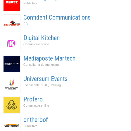
Publicitate
Confident Communications
PR
Digital Kitchen
Comunicare online
Mediaposte Martech
Consultanta de marketing
Universum Events
,
Evenimente / BTL
Training
Profero
Comunicare online
ontheroof
Publicitate