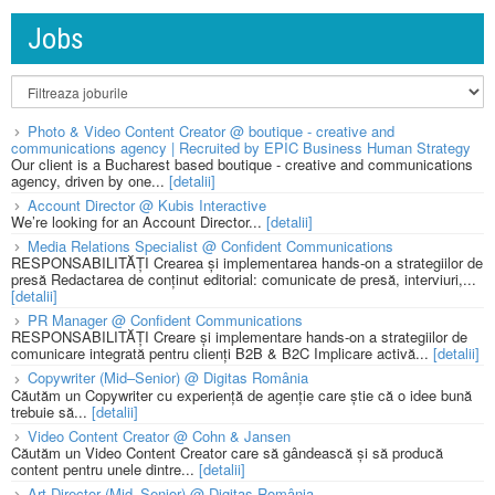
Jobs
Photo & Video Content Creator @ boutique - creative and
communications agency | Recruited by EPIC Business Human Strategy
Our client is a Bucharest based boutique - creative and communications
agency, driven by one...
[detalii]
Account Director @ Kubis Interactive
We’re looking for an Account Director...
[detalii]
Media Relations Specialist @ Confident Communications
RESPONSABILITĂȚI Crearea și implementarea hands-on a strategiilor de
presă Redactarea de conținut editorial: comunicate de presă, interviuri,...
[detalii]
PR Manager @ Confident Communications
RESPONSABILITĂȚI Creare și implementare hands-on a strategiilor de
comunicare integrată pentru clienți B2B & B2C Implicare activă...
[detalii]
Copywriter (Mid–Senior) @ Digitas România
Căutăm un Copywriter cu experiență de agenție care știe că o idee bună
trebuie să...
[detalii]
Video Content Creator @ Cohn & Jansen
Căutăm un Video Content Creator care să gândească și să producă
content pentru unele dintre...
[detalii]
Art Director (Mid–Senior) @ Digitas România