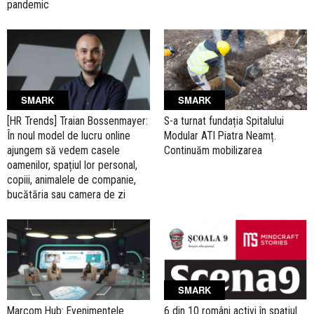
pandemic
SMARK
SMARK
[HR Trends] Traian Bossenmayer:
S-a turnat fundația Spitalului
În noul model de lucru online
Modular ATI Piatra Neamț.
ajungem să vedem casele
Continuăm mobilizarea
oamenilor, spațiul lor personal,
copiii, animalele de companie,
bucătăria sau camera de zi
SMARK
Marcom Hub: Evenimentele
6 din 10 români activi în spațiul