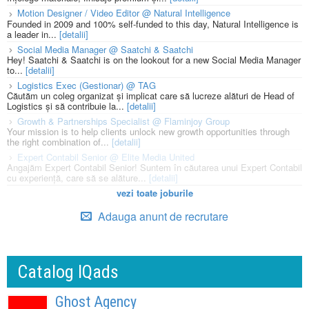
Motion Designer / Video Editor @ Natural Intelligence
Founded in 2009 and 100% self-funded to this day, Natural Intelligence is
a leader in...
[detalii]
Social Media Manager @ Saatchi & Saatchi
Hey! Saatchi & Saatchi is on the lookout for a new Social Media Manager
to...
[detalii]
Logistics Exec (Gestionar) @ TAG
Căutăm un coleg organizat și implicat care să lucreze alături de Head of
Logistics și să contribuie la...
[detalii]
Growth & Partnerships Specialist @ Flaminjoy Group
Your mission is to help clients unlock new growth opportunities through
the right combination of...
[detalii]
Expert Contabil Senior @ Elite Media United
Angajăm Expert Contabil Senior! Suntem în căutarea unui Expert Contabil
cu experiență, care să se alăture...
[detalii]
vezi toate joburile
Adauga anunt de recrutare
Catalog IQads
Ghost Agency