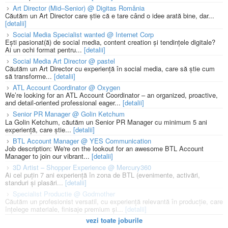
Art Director (Mid–Senior) @ Digitas România
Căutăm un Art Director care știe că e tare când o idee arată bine, dar...
[detalii]
Social Media Specialist wanted @ Internet Corp
Ești pasionat(ă) de social media, content creation și tendințele digitale?
Ai un ochi format pentru...
[detalii]
Social Media Art Director @ pastel
Căutăm un Art Director cu experiență în social media, care să știe cum
să transforme...
[detalii]
ATL Account Coordinator @ Oxygen
We’re looking for an ATL Account Coordinator – an organized, proactive,
and detail-oriented professional eager...
[detalii]
Senior PR Manager @ Golin Ketchum
La Golin Ketchum, căutăm un Senior PR Manager cu minimum 5 ani
experiență, care știe...
[detalii]
BTL Account Manager @ YES Communication
Job description: We're on the lookout for an awesome BTL Account
Manager to join our vibrant...
[detalii]
3D Artist – Shopper Experience @ Mercury360
Ai cel puțin 7 ani experiență în zona de BTL (evenimente, activări,
standuri și plasări...
[detalii]
Specialist Productie @ Godmother
Căutăm un profesionist versatil, cu experiență relevantă în producție, care
înțelege materiale, finisaje premium și...
[detalii]
vezi toate joburile