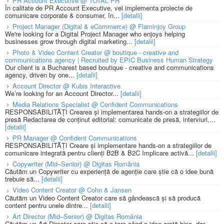
PR Account Executive @ TOTAL PR
În calitate de PR Account Executive, vei implementa proiecte de
comunicare corporate & consumer, în...
[detalii]
Project Manager (Digital & eCommerce) @ Flaminjoy Group
We're looking for a Digital Project Manager who enjoys helping
businesses grow through digital marketing...
[detalii]
Photo & Video Content Creator @ boutique - creative and
communications agency | Recruited by EPIC Business Human Strategy
Our client is a Bucharest based boutique - creative and communications
agency, driven by one...
[detalii]
Account Director @ Kubis Interactive
We’re looking for an Account Director...
[detalii]
Media Relations Specialist @ Confident Communications
RESPONSABILITĂȚI Crearea și implementarea hands-on a strategiilor de
presă Redactarea de conținut editorial: comunicate de presă, interviuri,...
[detalii]
PR Manager @ Confident Communications
RESPONSABILITĂȚI Creare și implementare hands-on a strategiilor de
comunicare integrată pentru clienți B2B & B2C Implicare activă...
[detalii]
Copywriter (Mid–Senior) @ Digitas România
Căutăm un Copywriter cu experiență de agenție care știe că o idee bună
trebuie să...
[detalii]
Video Content Creator @ Cohn & Jansen
Căutăm un Video Content Creator care să gândească și să producă
content pentru unele dintre...
[detalii]
Art Director (Mid–Senior) @ Digitas România
Căutăm un Art Director care știe că e tare când o idee arată bine, dar...