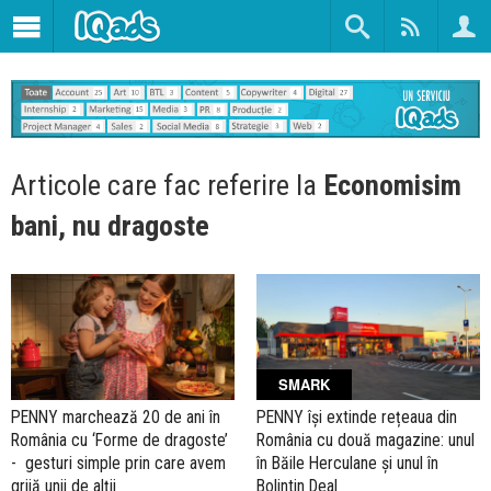
Articole care fac referire la
Economisim
bani, nu dragoste
SMARK
PENNY marchează 20 de ani în
PENNY își extinde rețeaua din
România cu ‘Forme de dragoste’
România cu două magazine: unul
- gesturi simple prin care avem
în Băile Herculane și unul în
grijă unii de alții
Bolintin Deal