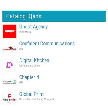
Catalog IQads
Ghost Agency
Publicitate
Confident Communications
PR
Digital Kitchen
Comunicare online
Chapter 4
PR
Global Print
,
Productie publicitara
Tipografii