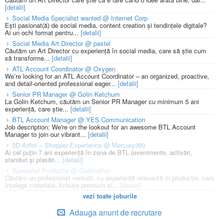
[detalii]
Social Media Specialist wanted @ Internet Corp
Ești pasionat(ă) de social media, content creation și tendințele digitale?
Ai un ochi format pentru...
[detalii]
Social Media Art Director @ pastel
Căutăm un Art Director cu experiență în social media, care să știe cum
să transforme...
[detalii]
ATL Account Coordinator @ Oxygen
We’re looking for an ATL Account Coordinator – an organized, proactive,
and detail-oriented professional eager...
[detalii]
Senior PR Manager @ Golin Ketchum
La Golin Ketchum, căutăm un Senior PR Manager cu minimum 5 ani
experiență, care știe...
[detalii]
BTL Account Manager @ YES Communication
Job description: We're on the lookout for an awesome BTL Account
Manager to join our vibrant...
[detalii]
3D Artist – Shopper Experience @ Mercury360
Ai cel puțin 7 ani experiență în zona de BTL (evenimente, activări,
standuri și plasări...
[detalii]
Specialist Productie @ Godmother
Căutăm un profesionist versatil, cu experiență relevantă în producție, care
înțelege materiale, finisaje premium și...
[detalii]
vezi toate joburile
Adauga anunt de recrutare