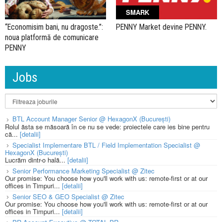
SMARK
“Economisim bani, nu dragoste.”:
PENNY Market devine PENNY.
noua platformă de comunicare
PENNY
Jobs
BTL Account Manager Senior @ HexagonX (București)
Rolul ăsta se măsoară în ce nu se vede: proiectele care ies bine pentru
că...
[detalii]
Specialist Implementare BTL / Field Implementation Specialist @
HexagonX (București)
Lucrăm dintr-o hală...
[detalii]
Senior Performance Marketing Specialist @ Zitec
Our promise: You choose how you'll work with us: remote-first or at our
offices in Timpuri...
[detalii]
Senior SEO & GEO Specialist @ Zitec
Our promise: You choose how you'll work with us: remote-first or at our
offices in Timpuri...
[detalii]