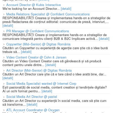
Account Director @ Kubis Interactive
We’re looking for an Account Director...
[detalii]
Media Relations Specialist @ Confident Communications
RESPONSABILITĂȚI Crearea și implementarea hands-on a strategiilor de
presă Redactarea de conținut editorial: comunicate de presă, interviuri,...
[detalii]
PR Manager @ Confident Communications
RESPONSABILITĂȚI Creare și implementare hands-on a strategiilor de
comunicare integrată pentru clienți B2B & B2C Implicare activă...
[detalii]
Copywriter (Mid–Senior) @ Digitas România
Căutăm un Copywriter cu experiență de agenție care știe că o idee bună
trebuie să...
[detalii]
Video Content Creator @ Cohn & Jansen
Căutăm un Video Content Creator care să gândească și să producă
content pentru unele dintre...
[detalii]
Art Director (Mid–Senior) @ Digitas România
Căutăm un Art Director care știe că e tare când o idee arată bine, dar...
[detalii]
Social Media Specialist wanted @ Internet Corp
Ești pasionat(ă) de social media, content creation și tendințele digitale?
Ai un ochi format pentru...
[detalii]
Social Media Art Director @ pastel
Căutăm un Art Director cu experiență în social media, care să știe cum
să transforme...
[detalii]
ATL Account Coordinator @ Oxygen