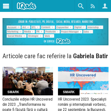
Articole care fac referire la
Gabriela Batir
SMARK
SMARK
Concluziile ediției HR Uncovered
HR Uncovered 2023. Specialiști
din 2023. „Transformarea nu
români și internaționali vorbesc,
poate fi făcută fără o cultură
pe 22 septembrie, la București,