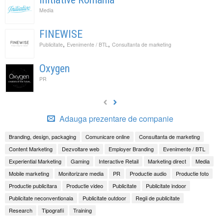
Media
FINEWISE
,
,
Publicitate
Evenimente / BTL
Consultanta de marketing
Oxygen
PR
Adauga prezentare de companie
Branding, design, packaging
Comunicare online
Consultanta de marketing
Content Marketing
Dezvoltare web
Employer Branding
Evenimente / BTL
Experiential Marketing
Gaming
Interactive Retail
Marketing direct
Media
Mobile marketing
Monitorizare media
PR
Productie audio
Productie foto
Productie publicitara
Productie video
Publicitate
Publicitate indoor
Publicitate neconventionala
Publicitate outdoor
Regii de publicitate
Research
Tipografii
Training