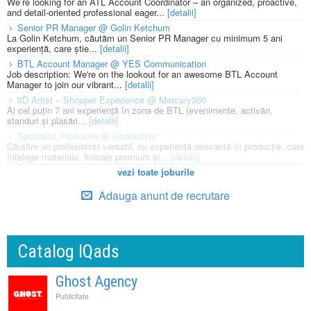
We’re looking for an ATL Account Coordinator – an organized, proactive,
and detail-oriented professional eager...
[detalii]
Senior PR Manager @ Golin Ketchum
La Golin Ketchum, căutăm un Senior PR Manager cu minimum 5 ani
experiență, care știe...
[detalii]
BTL Account Manager @ YES Communication
Job description: We're on the lookout for an awesome BTL Account
Manager to join our vibrant...
[detalii]
3D Artist – Shopper Experience @ Mercury360
Ai cel puțin 7 ani experiență în zona de BTL (evenimente, activări,
standuri și plasări...
[detalii]
Specialist Productie @ Godmother
Căutăm un profesionist versatil, cu experiență relevantă în producție, care
înțelege materiale, finisaje premium și...
[detalii]
vezi toate joburile
Adauga anunt de recrutare
Catalog IQads
Ghost Agency
Publicitate