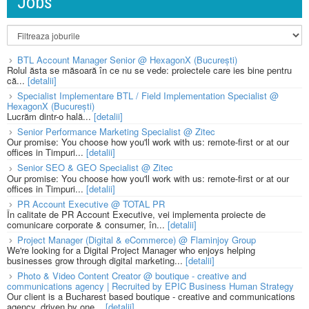
Jobs
BTL Account Manager Senior @ HexagonX (București)
Rolul ăsta se măsoară în ce nu se vede: proiectele care ies bine pentru
că...
[detalii]
Specialist Implementare BTL / Field Implementation Specialist @
HexagonX (București)
Lucrăm dintr-o hală...
[detalii]
Senior Performance Marketing Specialist @ Zitec
Our promise: You choose how you'll work with us: remote-first or at our
offices in Timpuri...
[detalii]
Senior SEO & GEO Specialist @ Zitec
Our promise: You choose how you'll work with us: remote-first or at our
offices in Timpuri...
[detalii]
PR Account Executive @ TOTAL PR
În calitate de PR Account Executive, vei implementa proiecte de
comunicare corporate & consumer, în...
[detalii]
Project Manager (Digital & eCommerce) @ Flaminjoy Group
We're looking for a Digital Project Manager who enjoys helping
businesses grow through digital marketing...
[detalii]
Photo & Video Content Creator @ boutique - creative and
communications agency | Recruited by EPIC Business Human Strategy
Our client is a Bucharest based boutique - creative and communications
agency, driven by one...
[detalii]