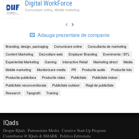
Digital WorkForce
,
Comunicare online
Mobile marketing
Adauga prezentare de companie
Branding, design, packaging
Comunicare online
Consultanta de marketing
Content Marketing
Dezvoltare web
Employer Branding
Evenimente / BTL
Experiential Marketing
Gaming
Interactive Retail
Marketing direct
Media
Mobile marketing
Monitorizare media
PR
Productie audio
Productie foto
Productie publicitara
Productie video
Publicitate
Publicitate indoor
Publicitate neconventionala
Publicitate outdoor
Regii de publicitate
Research
Tipografii
Training
IQads
Despre IQads
Parteneriate Media
Creative Start-Up Program
Contributor @ IQads & SMARK
Politica Editoriala