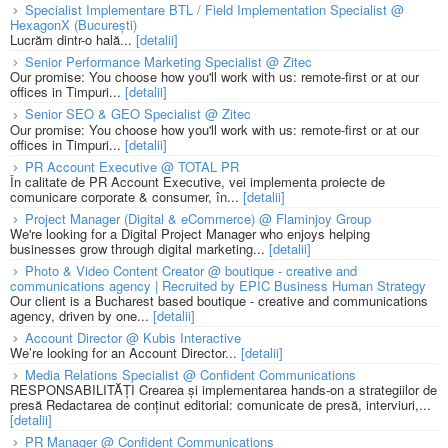
Specialist Implementare BTL / Field Implementation Specialist @
HexagonX (București)
Lucrăm dintr-o hală...
[detalii]
Senior Performance Marketing Specialist @ Zitec
Our promise: You choose how you'll work with us: remote-first or at our
offices in Timpuri...
[detalii]
Senior SEO & GEO Specialist @ Zitec
Our promise: You choose how you'll work with us: remote-first or at our
offices in Timpuri...
[detalii]
PR Account Executive @ TOTAL PR
În calitate de PR Account Executive, vei implementa proiecte de
comunicare corporate & consumer, în...
[detalii]
Project Manager (Digital & eCommerce) @ Flaminjoy Group
We're looking for a Digital Project Manager who enjoys helping
businesses grow through digital marketing...
[detalii]
Photo & Video Content Creator @ boutique - creative and
communications agency | Recruited by EPIC Business Human Strategy
Our client is a Bucharest based boutique - creative and communications
agency, driven by one...
[detalii]
Account Director @ Kubis Interactive
We’re looking for an Account Director...
[detalii]
Media Relations Specialist @ Confident Communications
RESPONSABILITĂȚI Crearea și implementarea hands-on a strategiilor de
presă Redactarea de conținut editorial: comunicate de presă, interviuri,...
[detalii]
PR Manager @ Confident Communications