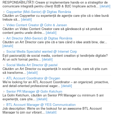
RESPONSABILITĂȚI Creare și implementare hands-on a strategiilor de
comunicare integrată pentru clienți B2B & B2C Implicare activă...
[detalii]
Copywriter (Mid–Senior) @ Digitas România
Căutăm un Copywriter cu experiență de agenție care știe că o idee bună
trebuie să...
[detalii]
Video Content Creator @ Cohn & Jansen
Căutăm un Video Content Creator care să gândească și să producă
content pentru unele dintre...
[detalii]
Art Director (Mid–Senior) @ Digitas România
Căutăm un Art Director care știe că e tare când o idee arată bine, dar...
[detalii]
Social Media Specialist wanted @ Internet Corp
Ești pasionat(ă) de social media, content creation și tendințele digitale?
Ai un ochi format pentru...
[detalii]
Social Media Art Director @ pastel
Căutăm un Art Director cu experiență în social media, care să știe cum
să transforme...
[detalii]
ATL Account Coordinator @ Oxygen
We’re looking for an ATL Account Coordinator – an organized, proactive,
and detail-oriented professional eager...
[detalii]
Senior PR Manager @ Golin Ketchum
La Golin Ketchum, căutăm un Senior PR Manager cu minimum 5 ani
experiență, care știe...
[detalii]
BTL Account Manager @ YES Communication
Job description: We're on the lookout for an awesome BTL Account
Manager to join our vibrant...
[detalii]