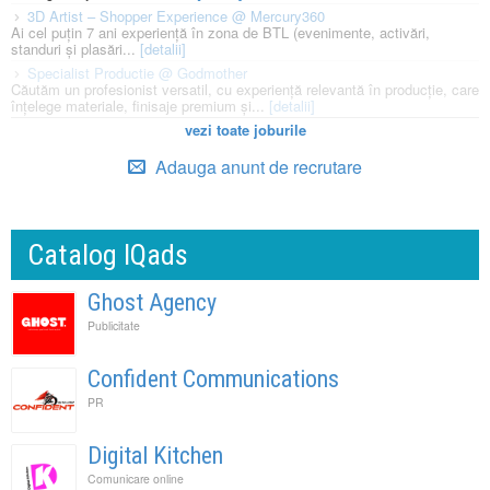
3D Artist – Shopper Experience @ Mercury360
Ai cel puțin 7 ani experiență în zona de BTL (evenimente, activări,
standuri și plasări...
[detalii]
Specialist Productie @ Godmother
Căutăm un profesionist versatil, cu experiență relevantă în producție, care
înțelege materiale, finisaje premium și...
[detalii]
vezi toate joburile
Adauga anunt de recrutare
Catalog IQads
Ghost Agency
Publicitate
Confident Communications
PR
Digital Kitchen
Comunicare online