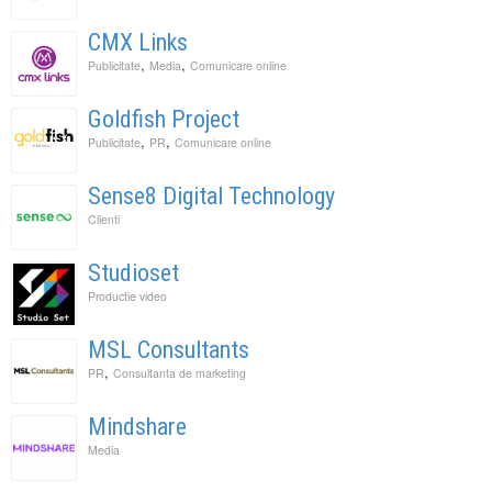
CMX Links
,
,
Publicitate
Media
Comunicare online
Goldfish Project
,
,
Publicitate
PR
Comunicare online
Sense8 Digital Technology
Clienti
Studioset
Productie video
MSL Consultants
,
PR
Consultanta de marketing
Mindshare
Media