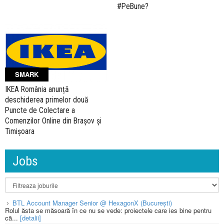
#PeBune?
SMARK
IKEA România anunță
deschiderea primelor două
Puncte de Colectare a
Comenzilor Online din Brașov și
Timișoara
Jobs
BTL Account Manager Senior @ HexagonX (București)
Rolul ăsta se măsoară în ce nu se vede: proiectele care ies bine pentru
că...
[detalii]