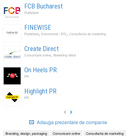
FCB Bucharest
Publicitate
FINEWISE
,
,
Publicitate
Evenimente / BTL
Consultanta de marketing
Create Direct
,
Comunicare online
Marketing direct
On Heels PR
PR
Highlight PR
PR
Adauga prezentare de companie
Branding, design, packaging
Comunicare online
Consultanta de marketing