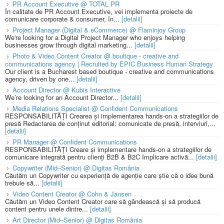
PR Account Executive @ TOTAL PR
În calitate de PR Account Executive, vei implementa proiecte de
comunicare corporate & consumer, în...
[detalii]
Project Manager (Digital & eCommerce) @ Flaminjoy Group
We're looking for a Digital Project Manager who enjoys helping
businesses grow through digital marketing...
[detalii]
Photo & Video Content Creator @ boutique - creative and
communications agency | Recruited by EPIC Business Human Strategy
Our client is a Bucharest based boutique - creative and communications
agency, driven by one...
[detalii]
Account Director @ Kubis Interactive
We’re looking for an Account Director...
[detalii]
Media Relations Specialist @ Confident Communications
RESPONSABILITĂȚI Crearea și implementarea hands-on a strategiilor de
presă Redactarea de conținut editorial: comunicate de presă, interviuri,...
[detalii]
PR Manager @ Confident Communications
RESPONSABILITĂȚI Creare și implementare hands-on a strategiilor de
comunicare integrată pentru clienți B2B & B2C Implicare activă...
[detalii]
Copywriter (Mid–Senior) @ Digitas România
Căutăm un Copywriter cu experiență de agenție care știe că o idee bună
trebuie să...
[detalii]
Video Content Creator @ Cohn & Jansen
Căutăm un Video Content Creator care să gândească și să producă
content pentru unele dintre...
[detalii]
Art Director (Mid–Senior) @ Digitas România