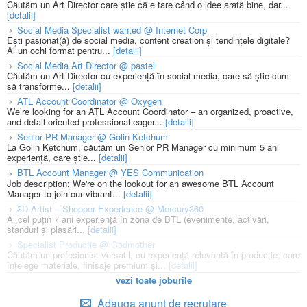
Căutăm un Art Director care știe că e tare când o idee arată bine, dar...
[detalii]
Social Media Specialist wanted @ Internet Corp
Ești pasionat(ă) de social media, content creation și tendințele digitale?
Ai un ochi format pentru...
[detalii]
Social Media Art Director @ pastel
Căutăm un Art Director cu experiență în social media, care să știe cum
să transforme...
[detalii]
ATL Account Coordinator @ Oxygen
We’re looking for an ATL Account Coordinator – an organized, proactive,
and detail-oriented professional eager...
[detalii]
Senior PR Manager @ Golin Ketchum
La Golin Ketchum, căutăm un Senior PR Manager cu minimum 5 ani
experiență, care știe...
[detalii]
BTL Account Manager @ YES Communication
Job description: We're on the lookout for an awesome BTL Account
Manager to join our vibrant...
[detalii]
3D Artist – Shopper Experience @ Mercury360
Ai cel puțin 7 ani experiență în zona de BTL (evenimente, activări,
standuri și plasări...
[detalii]
Specialist Productie @ Godmother
Căutăm un profesionist versatil, cu experiență relevantă în producție, care
înțelege materiale, finisaje premium și...
[detalii]
vezi toate joburile
Adauga anunt de recrutare