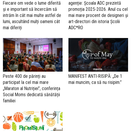
Fiecare om vede o lume diferită
agenție: Școala ADC prezintă
și e important să încercăm să
promoția 2025-2026. Anul cu cel
intrăm în cât mai multe astfel de
mai mare procent de designeri și
lumi, ascultând mulți oameni cât
art-directori din istoria Școlii
mai diferiți
ADC*RO
Peste 400 de părinți au
MANIFEST ANTI-RISIPĂ: „De 1
participat la cel mai mare
mai muncim, ca să nu risipim.”
„Maraton al Nutriției”, conferința
Social Moms dedicată sănătății
familiei