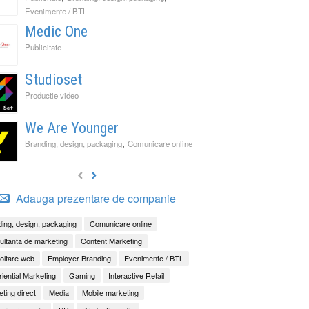
Evenimente / BTL
Medic One
Publicitate
Studioset
Productie video
We Are Younger
,
Branding, design, packaging
Comunicare online
Adauga prezentare de companie
ing, design, packaging
Comunicare online
ltanta de marketing
Content Marketing
oltare web
Employer Branding
Evenimente / BTL
iential Marketing
Gaming
Interactive Retail
ting direct
Media
Mobile marketing