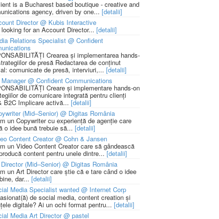
lient is a Bucharest based boutique - creative and
nications agency, driven by one...
[detalii]
ount Director @ Kubis Interactive
 looking for an Account Director...
[detalii]
ia Relations Specialist @ Confident
unications
NSABILITĂȚI Crearea și implementarea hands-
strategiilor de presă Redactarea de conținut
ial: comunicate de presă, interviuri,...
[detalii]
 Manager @ Confident Communications
NSABILITĂȚI Creare și implementare hands-on
tegiilor de comunicare integrată pentru clienți
 B2C Implicare activă...
[detalii]
ywriter (Mid–Senior) @ Digitas România
m un Copywriter cu experiență de agenție care
ă o idee bună trebuie să...
[detalii]
deo Content Creator @ Cohn & Jansen
m un Video Content Creator care să gândească
 producă content pentru unele dintre...
[detalii]
 Director (Mid–Senior) @ Digitas România
m un Art Director care știe că e tare când o idee
bine, dar...
[detalii]
ial Media Specialist wanted @ Internet Corp
pasionat(ă) de social media, content creation și
țele digitale? Ai un ochi format pentru...
[detalii]
ial Media Art Director @ pastel