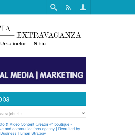
obs
to & Video Content Creator @ boutique -
ive and communications agency | Recruited by
Business Human Strategy