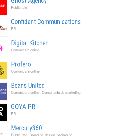
Ghost Agency
Publicitate
Confident Communications
PR
Digital Kitchen
Comunicare online
Profero
Comunicare online
Beans United
,
Comunicare online
Consultanta de marketing
GOYA PR
PR
Mercury360
,
,
Publicitate
Branding, design, packaging