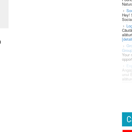
Natura
So
Hey! 
Socia
Log
Căută
alătur
[detali
a
Gro
Grou
Your 
opport
Exp
Angaj
unui 
alătur
C