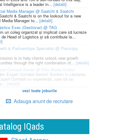
l Intelligence is a leader in...
[detalii]
cial Media Manager @ Saatchi & Saatchi
Saatchi & Saatchi is on the lookout for a new
l Media Manager to...
[detalii]
istics Exec (Gestionar) @ TAG
m un coleg organizat și implicat care să lucreze
i de Head of Logistics și să contribuie la...
i]
wth & Partnerships Specialist @ Flaminjoy
p
mission is to help clients unlock new growth
unities through the right combination of...
[detalii]
ert Contabil Senior @ Elite Media United
ăm Expert Contabil Senior! Suntem în căutarea
Expert Contabil cu experiență, care să se
e...
[detalii]
vezi toate joburile
Adauga anunt de recrutare
atalog IQads