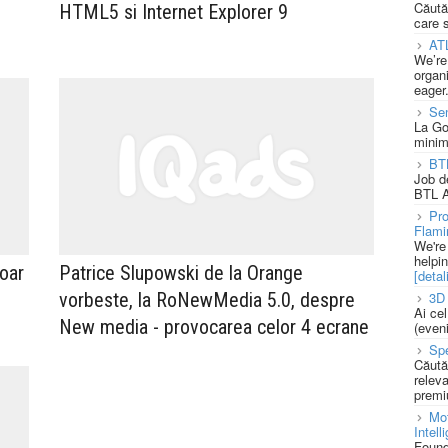
Căută
HTML5 si Internet Explorer 9
care 
AT
We’re
organi
eager
Se
La Go
minim
BT
Job d
BTL A
Pro
Flami
We're
helpi
oar
Patrice Slupowski de la Orange
[detali
3D 
vorbeste, la RoNewMedia 5.0, despre
Ai ce
New media - provocarea celor 4 ecrane
(eveni
Spe
Căută
releva
premi
Mot
Intell
Found