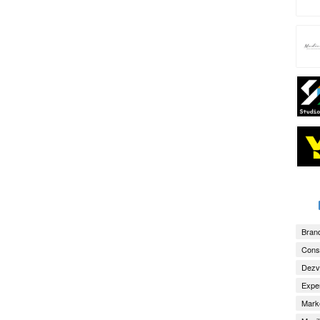
Brand
Consu
Dezv
Exper
Marke