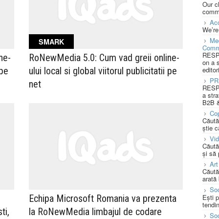
Our c
commu
Acc
We’re
Med
SMARK
Comm
RESPO
ne-
RoNewMedia 5.0: Cum vad greii online-
on a 
 pe
ului local si global viitorul publicitatii pe
editor
PR
net
RESPO
a stra
B2B &
Cop
Căută
știe c
Vi
Căută
și să
Art
Căută
arată 
Soc
Ești 
Echipa Microsoft Romania va prezenta
tendin
ti,
la RoNewMedia limbajul de codare
Soc