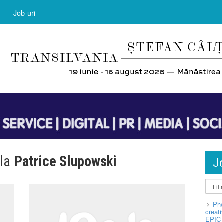
Job-uri
 la
Patrice Slupowski
J
Pho
creat
EPIC 