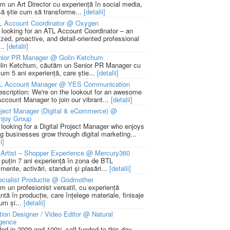
m un Art Director cu experiență în social media,
să știe cum să transforme...
[detalii]
L Account Coordinator @ Oxygen
 looking for an ATL Account Coordinator – an
zed, proactive, and detail-oriented professional
...
[detalii]
nior PR Manager @ Golin Ketchum
lin Ketchum, căutăm un Senior PR Manager cu
um 5 ani experiență, care știe...
[detalii]
L Account Manager @ YES Communication
escription: We're on the lookout for an awesome
ccount Manager to join our vibrant...
[detalii]
ject Manager (Digital & eCommerce) @
njoy Group
 looking for a Digital Project Manager who enjoys
ng businesses grow through digital marketing...
i]
Artist – Shopper Experience @ Mercury360
l puțin 7 ani experiență în zona de BTL
mente, activări, standuri și plasări...
[detalii]
cialist Productie @ Godmother
m un profesionist versatil, cu experiență
ntă în producție, care înțelege materiale, finisaje
um și...
[detalii]
ion Designer / Video Editor @ Natural
igence
ed in 2009 and 100% self-funded to this day,