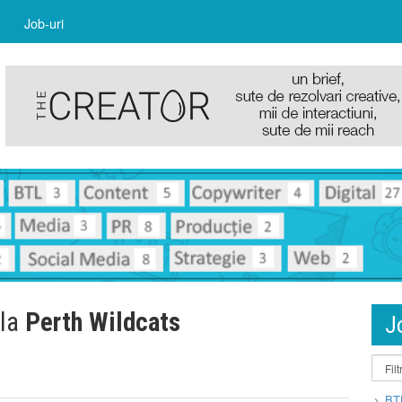
Job-uri
 la
Perth Wildcats
J
BT