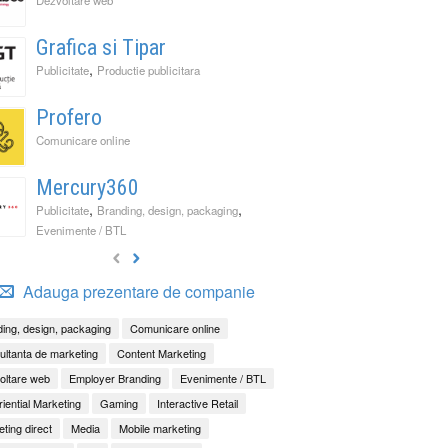
Grafica si Tipar
,
Publicitate
Productie publicitara
Profero
Comunicare online
Mercury360
,
,
Publicitate
Branding, design, packaging
Evenimente / BTL
Adauga prezentare de companie
ing, design, packaging
Comunicare online
ltanta de marketing
Content Marketing
oltare web
Employer Branding
Evenimente / BTL
iential Marketing
Gaming
Interactive Retail
ting direct
Media
Mobile marketing