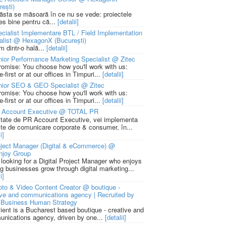
rești)
 ăsta se măsoară în ce nu se vede: proiectele
ies bine pentru că...
[detalii]
cialist Implementare BTL / Field Implementation
alist @ HexagonX (București)
m dintr-o hală...
[detalii]
ior Performance Marketing Specialist @ Zitec
romise: You choose how you'll work with us:
-first or at our offices in Timpuri...
[detalii]
nior SEO & GEO Specialist @ Zitec
romise: You choose how you'll work with us:
-first or at our offices in Timpuri...
[detalii]
 Account Executive @ TOTAL PR
litate de PR Account Executive, vei implementa
cte de comunicare corporate & consumer, în...
i]
ject Manager (Digital & eCommerce) @
njoy Group
 looking for a Digital Project Manager who enjoys
ng businesses grow through digital marketing...
i]
to & Video Content Creator @ boutique -
ive and communications agency | Recruited by
Business Human Strategy
lient is a Bucharest based boutique - creative and
nications agency, driven by one...
[detalii]