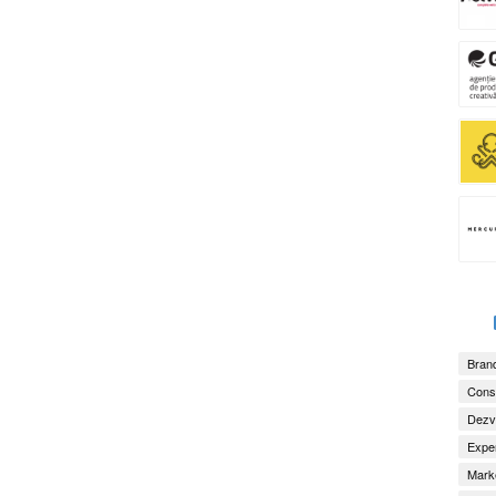
Brand
Consu
Dezv
Exper
Marke