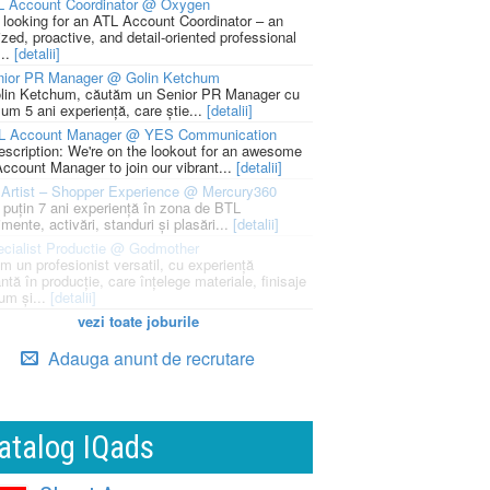
L Account Coordinator @ Oxygen
 looking for an ATL Account Coordinator – an
zed, proactive, and detail-oriented professional
...
[detalii]
nior PR Manager @ Golin Ketchum
lin Ketchum, căutăm un Senior PR Manager cu
um 5 ani experiență, care știe...
[detalii]
L Account Manager @ YES Communication
escription: We're on the lookout for an awesome
ccount Manager to join our vibrant...
[detalii]
Artist – Shopper Experience @ Mercury360
l puțin 7 ani experiență în zona de BTL
mente, activări, standuri și plasări...
[detalii]
cialist Productie @ Godmother
m un profesionist versatil, cu experiență
ntă în producție, care înțelege materiale, finisaje
um și...
[detalii]
vezi toate joburile
Adauga anunt de recrutare
atalog IQads