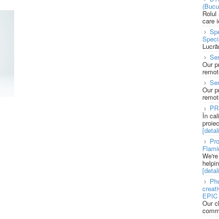
(Bucu
Rolul
care 
Spe
Speci
Lucră
Sen
Our p
remote
Se
Our p
remote
PR
În ca
proie
[detali
Pro
Flami
We're
helpi
[detali
Pho
creat
EPIC 
Our c
commu