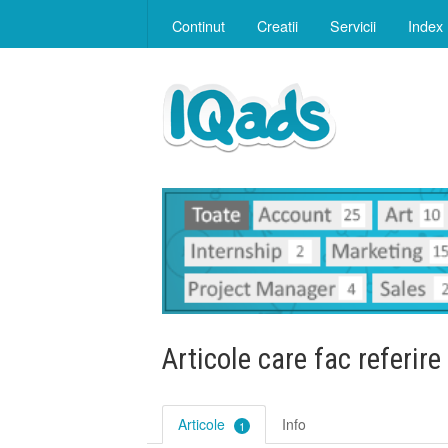
Continut
Creatii
Servicii
Index
Articole care fac referire
Articole
Info
1