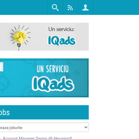
obs
L Account Manager Senior @ HexagonX