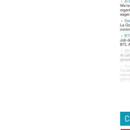
AT
We’re
organi
eager
Se
La Go
minim
BT
Job d
BTL A
3D 
Ai ce
(eveni
Spe
Căută
releva
premi
C