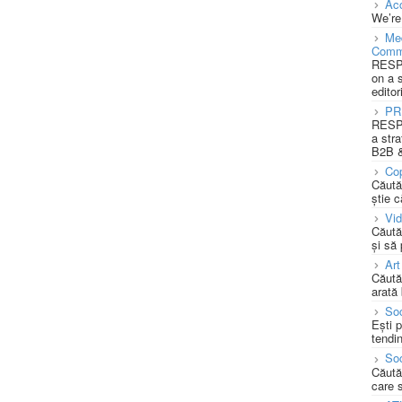
Acc
We’re
Med
Comm
RESPO
on a 
editor
PR
RESPO
a stra
B2B &
Cop
Căută
știe c
Vi
Căută
și să
Art
Căută
arată 
Soc
Ești 
tendin
Soc
Căută
care 