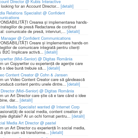
ount Director @ Kubis Interactive
 looking for an Account Director...
[detalii]
ia Relations Specialist @ Confident
unications
NSABILITĂȚI Crearea și implementarea hands-
strategiilor de presă Redactarea de conținut
ial: comunicate de presă, interviuri,...
[detalii]
 Manager @ Confident Communications
NSABILITĂȚI Creare și implementare hands-on
tegiilor de comunicare integrată pentru clienți
 B2C Implicare activă...
[detalii]
ywriter (Mid–Senior) @ Digitas România
m un Copywriter cu experiență de agenție care
ă o idee bună trebuie să...
[detalii]
deo Content Creator @ Cohn & Jansen
m un Video Content Creator care să gândească
 producă content pentru unele dintre...
[detalii]
 Director (Mid–Senior) @ Digitas România
m un Art Director care știe că e tare când o idee
bine, dar...
[detalii]
ial Media Specialist wanted @ Internet Corp
pasionat(ă) de social media, content creation și
țele digitale? Ai un ochi format pentru...
[detalii]
ial Media Art Director @ pastel
m un Art Director cu experiență în social media,
să știe cum să transforme...
[detalii]