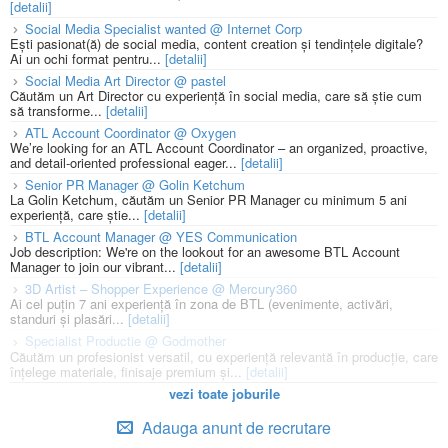
[detalii]
Social Media Specialist wanted @ Internet Corp
Ești pasionat(ă) de social media, content creation și tendințele digitale?
Ai un ochi format pentru...
[detalii]
Social Media Art Director @ pastel
Căutăm un Art Director cu experiență în social media, care să știe cum
să transforme...
[detalii]
ATL Account Coordinator @ Oxygen
We’re looking for an ATL Account Coordinator – an organized, proactive,
and detail-oriented professional eager...
[detalii]
Senior PR Manager @ Golin Ketchum
La Golin Ketchum, căutăm un Senior PR Manager cu minimum 5 ani
experiență, care știe...
[detalii]
BTL Account Manager @ YES Communication
Job description: We're on the lookout for an awesome BTL Account
Manager to join our vibrant...
[detalii]
3D Artist – Shopper Experience @ Mercury360
Ai cel puțin 7 ani experiență în zona de BTL (evenimente, activări,
standuri și plasări...
[detalii]
Specialist Productie @ Godmother
Căutăm un profesionist versatil, cu experiență relevantă în producție, care
înțelege materiale, finisaje premium și...
[detalii]
vezi toate joburile
Adauga anunt de recrutare