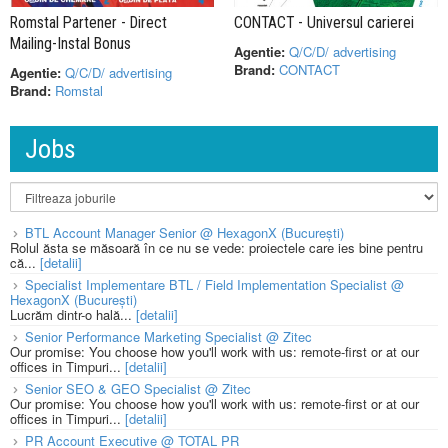
Romstal Partener - Direct
CONTACT - Universul carierei
Mailing-Instal Bonus
Agentie:
Q/C/D/ advertising
Brand:
CONTACT
Agentie:
Q/C/D/ advertising
Brand:
Romstal
Jobs
BTL Account Manager Senior @ HexagonX (București)
Rolul ăsta se măsoară în ce nu se vede: proiectele care ies bine pentru
că...
[detalii]
Specialist Implementare BTL / Field Implementation Specialist @
HexagonX (București)
Lucrăm dintr-o hală...
[detalii]
Senior Performance Marketing Specialist @ Zitec
Our promise: You choose how you'll work with us: remote-first or at our
offices in Timpuri...
[detalii]
Senior SEO & GEO Specialist @ Zitec
Our promise: You choose how you'll work with us: remote-first or at our
offices in Timpuri...
[detalii]
PR Account Executive @ TOTAL PR