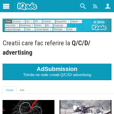
Creatii care fac referire la
Q/C/D/
advertising
AdSubmission
Trimite-ne noile creatii Q/C/D/ advertising
Creatii
Info