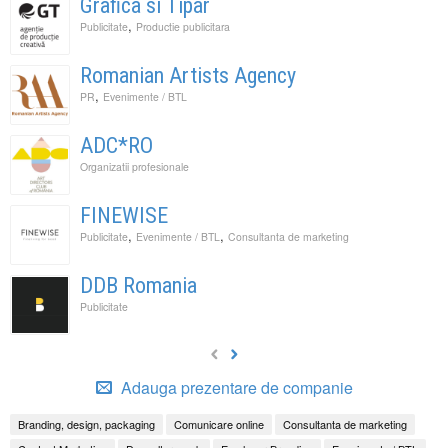
Grafica si Tipar
,
Publicitate
Productie publicitara
Romanian Artists Agency
,
PR
Evenimente / BTL
ADC*RO
Organizatii profesionale
FINEWISE
,
,
Publicitate
Evenimente / BTL
Consultanta de marketing
DDB Romania
Publicitate
Adauga prezentare de companie
Branding, design, packaging
Comunicare online
Consultanta de marketing