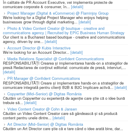
În calitate de PR Account Executive, vei implementa proiecte de
comunicare corporate & consumer, în...
[detalii]
Project Manager (Digital & eCommerce) @ Flaminjoy Group
We're looking for a Digital Project Manager who enjoys helping
businesses grow through digital marketing...
[detalii]
Photo & Video Content Creator @ boutique - creative and
communications agency | Recruited by EPIC Business Human Strategy
Our client is a Bucharest based boutique - creative and communications
agency, driven by one...
[detalii]
Account Director @ Kubis Interactive
We’re looking for an Account Director...
[detalii]
Media Relations Specialist @ Confident Communications
RESPONSABILITĂȚI Crearea și implementarea hands-on a strategiilor de
presă Redactarea de conținut editorial: comunicate de presă, interviuri,...
[detalii]
PR Manager @ Confident Communications
RESPONSABILITĂȚI Creare și implementare hands-on a strategiilor de
comunicare integrată pentru clienți B2B & B2C Implicare activă...
[detalii]
Copywriter (Mid–Senior) @ Digitas România
Căutăm un Copywriter cu experiență de agenție care știe că o idee bună
trebuie să...
[detalii]
Video Content Creator @ Cohn & Jansen
Căutăm un Video Content Creator care să gândească și să producă
content pentru unele dintre...
[detalii]
Art Director (Mid–Senior) @ Digitas România
Căutăm un Art Director care știe că e tare când o idee arată bine, dar...