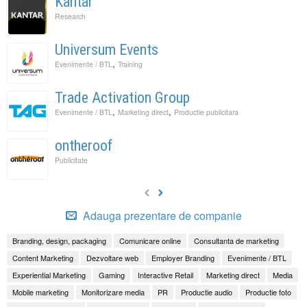
Kantar
Research
Universum Events
,
Evenimente / BTL
Training
Trade Activation Group
,
,
Evenimente / BTL
Marketing direct
Productie publicitara
ontheroof
Publicitate
Adauga prezentare de companie
Branding, design, packaging
Comunicare online
Consultanta de marketing
Content Marketing
Dezvoltare web
Employer Branding
Evenimente / BTL
Experiential Marketing
Gaming
Interactive Retail
Marketing direct
Media
Mobile marketing
Monitorizare media
PR
Productie audio
Productie foto