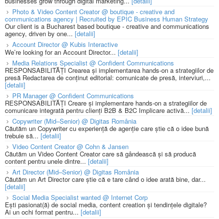
businesses grow through digital marketing...
[detalii]
Photo & Video Content Creator @ boutique - creative and
communications agency | Recruited by EPIC Business Human Strategy
Our client is a Bucharest based boutique - creative and communications
agency, driven by one...
[detalii]
Account Director @ Kubis Interactive
We’re looking for an Account Director...
[detalii]
Media Relations Specialist @ Confident Communications
RESPONSABILITĂȚI Crearea și implementarea hands-on a strategiilor de
presă Redactarea de conținut editorial: comunicate de presă, interviuri,...
[detalii]
PR Manager @ Confident Communications
RESPONSABILITĂȚI Creare și implementare hands-on a strategiilor de
comunicare integrată pentru clienți B2B & B2C Implicare activă...
[detalii]
Copywriter (Mid–Senior) @ Digitas România
Căutăm un Copywriter cu experiență de agenție care știe că o idee bună
trebuie să...
[detalii]
Video Content Creator @ Cohn & Jansen
Căutăm un Video Content Creator care să gândească și să producă
content pentru unele dintre...
[detalii]
Art Director (Mid–Senior) @ Digitas România
Căutăm un Art Director care știe că e tare când o idee arată bine, dar...
[detalii]
Social Media Specialist wanted @ Internet Corp
Ești pasionat(ă) de social media, content creation și tendințele digitale?
Ai un ochi format pentru...
[detalii]