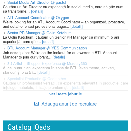
Social Media Art Director @ pastel
Căutăm un Art Director cu experiență în social media, care să știe cum
să transforme...
[detalii]
ATL Account Coordinator @ Oxygen
We’re looking for an ATL Account Coordinator – an organized, proactive,
and detail-oriented professional eager...
[detalii]
Senior PR Manager @ Golin Ketchum
La Golin Ketchum, căutăm un Senior PR Manager cu minimum 5 ani
experiență, care știe...
[detalii]
BTL Account Manager @ YES Communication
Job description: We're on the lookout for an awesome BTL Account
Manager to join our vibrant...
[detalii]
3D Artist – Shopper Experience @ Mercury360
Ai cel puțin 7 ani experiență în zona de BTL (evenimente, activări,
standuri și plasări...
[detalii]
Specialist Productie @ Godmother
Căutăm un profesionist versatil, cu experiență relevantă în producție, care
înțelege materiale, finisaje premium și...
[detalii]
vezi toate joburile
Adauga anunt de recrutare
Catalog IQads