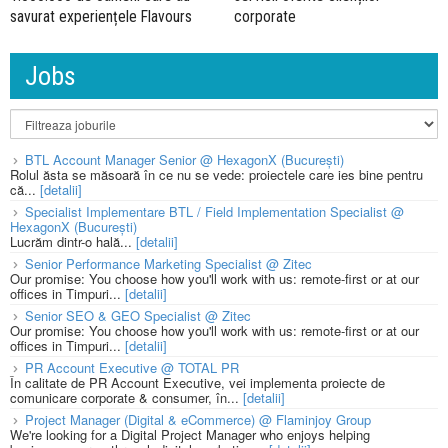
savurat experiențele Flavours
corporate
Jobs
BTL Account Manager Senior @ HexagonX (București)
Rolul ăsta se măsoară în ce nu se vede: proiectele care ies bine pentru
că...
[detalii]
Specialist Implementare BTL / Field Implementation Specialist @
HexagonX (București)
Lucrăm dintr-o hală...
[detalii]
Senior Performance Marketing Specialist @ Zitec
Our promise: You choose how you'll work with us: remote-first or at our
offices in Timpuri...
[detalii]
Senior SEO & GEO Specialist @ Zitec
Our promise: You choose how you'll work with us: remote-first or at our
offices in Timpuri...
[detalii]
PR Account Executive @ TOTAL PR
În calitate de PR Account Executive, vei implementa proiecte de
comunicare corporate & consumer, în...
[detalii]
Project Manager (Digital & eCommerce) @ Flaminjoy Group
We're looking for a Digital Project Manager who enjoys helping