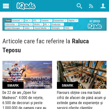
Articole care fac referire la
Raluca
Teposu
SMARK
SMARK
De 22 de ani „Open for
Flavours obține cea mai bună
Madness”: 4.000 de rețete,
cifră de afaceri de până acum și
6.500 de decoruri și peste
extinde gama de experiențe și
1.000.000 de oameni care au
servicii oferite clienților