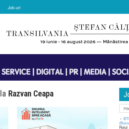
Job-uri
 la
Razvan Ceapa
J
BT
(Bucu
Rolul