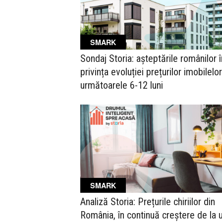
SMARK
Sondaj Storia: așteptările românilor î
privința evoluției prețurilor imobilelor
următoarele 6-12 luni
SMARK
Analiză Storia: Prețurile chiriilor din
România, în continuă creștere de la 