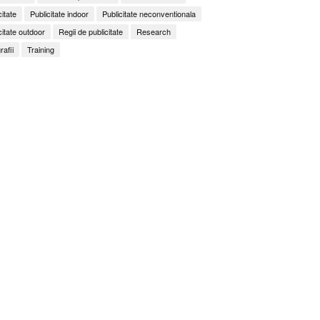
citate
Publicitate indoor
Publicitate neconventionala
citate outdoor
Regii de publicitate
Research
rafii
Training