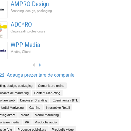
AMPRO Design
Branding, design, packaging
ADC*RO
Organizatii profesionale
WPP Media
,
Media
Clienti
Adauga prezentare de companie
ing, design, packaging
Comunicare online
ltanta de marketing
Content Marketing
oltare web
Employer Branding
Evenimente / BTL
iential Marketing
Gaming
Interactive Retail
ting direct
Media
Mobile marketing
orizare media
PR
Productie audio
ctie foto
Productie publicitara
Productie video