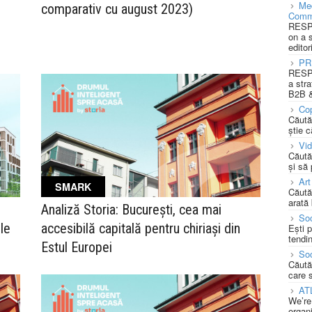
Med
comparativ cu august 2023)
Comm
RESPO
on a 
editor
PR
RESPO
a stra
B2B &
Cop
Căută
știe c
Vi
Căută
și să
Art
SMARK
Căută
arată 
Analiză Storia: București, cea mai
Soc
le
accesibilă capitală pentru chiriași din
Ești 
tendin
Estul Europei
Soc
Căută
care 
AT
We’re
organi