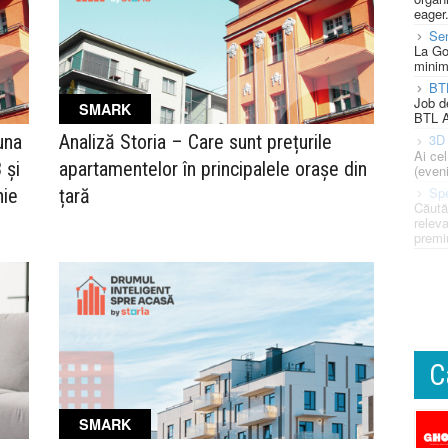
eager
Se
La Go
minim
BT
Job d
SMARK
BTL A
luna
Analiză Storia – Care sunt prețurile
3D 
Ai ce
 și
apartamentelor în principalele orașe din
(eveni
Spe
nie
țară
Căută
releva
premi
C
SMARK