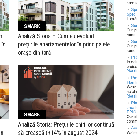
care 
Spe
Speci
Lucră
Sen
SMARK
Our p
remote
n
Analiză Storia – Cum au evoluat
Se
 în
prețurile apartamentelor în principalele
Our p
remote
orașe din țară
PR
În ca
proie
[detali
Pro
Flami
We're
helpi
[detali
Pho
creat
EPIC 
SMARK
Our c
commu
Analiză Storia: Prețurile chiriilor continuă
Acc
un
să crească (+14% în august 2024
We’re