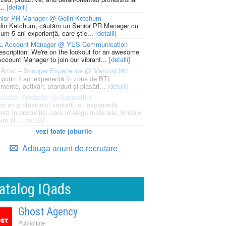
...
[detalii]
nior PR Manager @ Golin Ketchum
lin Ketchum, căutăm un Senior PR Manager cu
um 5 ani experiență, care știe...
[detalii]
L Account Manager @ YES Communication
escription: We're on the lookout for an awesome
ccount Manager to join our vibrant...
[detalii]
Artist – Shopper Experience @ Mercury360
l puțin 7 ani experiență în zona de BTL
mente, activări, standuri și plasări...
[detalii]
cialist Productie @ Godmother
m un profesionist versatil, cu experiență
ntă în producție, care înțelege materiale, finisaje
um și...
[detalii]
vezi toate joburile
Adauga anunt de recrutare
atalog IQads
Ghost Agency
Publicitate