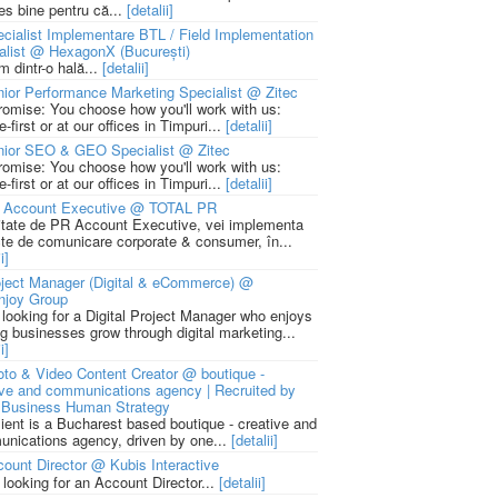
ies bine pentru că...
[detalii]
cialist Implementare BTL / Field Implementation
alist @ HexagonX (București)
m dintr-o hală...
[detalii]
ior Performance Marketing Specialist @ Zitec
romise: You choose how you'll work with us:
-first or at our offices in Timpuri...
[detalii]
nior SEO & GEO Specialist @ Zitec
romise: You choose how you'll work with us:
-first or at our offices in Timpuri...
[detalii]
 Account Executive @ TOTAL PR
litate de PR Account Executive, vei implementa
cte de comunicare corporate & consumer, în...
i]
ject Manager (Digital & eCommerce) @
njoy Group
 looking for a Digital Project Manager who enjoys
ng businesses grow through digital marketing...
i]
to & Video Content Creator @ boutique -
ive and communications agency | Recruited by
Business Human Strategy
lient is a Bucharest based boutique - creative and
nications agency, driven by one...
[detalii]
ount Director @ Kubis Interactive
 looking for an Account Director...
[detalii]