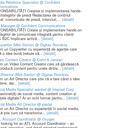
ia Relations Specialist @ Confident
unications
NSABILITĂȚI Crearea și implementarea hands-
strategiilor de presă Redactarea de conținut
ial: comunicate de presă, interviuri,...
[detalii]
 Manager @ Confident Communications
NSABILITĂȚI Creare și implementare hands-on
tegiilor de comunicare integrată pentru clienți
 B2C Implicare activă...
[detalii]
ywriter (Mid–Senior) @ Digitas România
m un Copywriter cu experiență de agenție care
ă o idee bună trebuie să...
[detalii]
deo Content Creator @ Cohn & Jansen
m un Video Content Creator care să gândească
 producă content pentru unele dintre...
[detalii]
 Director (Mid–Senior) @ Digitas România
m un Art Director care știe că e tare când o idee
bine, dar...
[detalii]
ial Media Specialist wanted @ Internet Corp
pasionat(ă) de social media, content creation și
țele digitale? Ai un ochi format pentru...
[detalii]
ial Media Art Director @ pastel
m un Art Director cu experiență în social media,
să știe cum să transforme...
[detalii]
L Account Coordinator @ Oxygen
 looking for an ATL Account Coordinator – an
zed, proactive, and detail-oriented professional