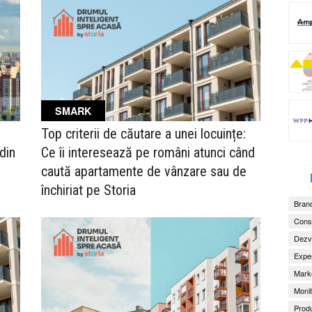
SMARK
Top criterii de căutare a unei locuințe:
din
Ce îi interesează pe români atunci când
caută apartamente de vânzare sau de
închiriat pe Storia
Brand
Consu
Dezv
Exper
Marke
Monit
Produ