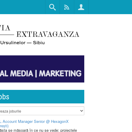
obs
L Account Manager Senior @ HexagonX
rești)
 ăsta se măsoară în ce nu se vede: proiectele