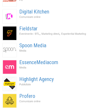
Digital Kitchen
Comunicare online
Fieldstar
,
,
Evenimente / BTL
Marketing direct
Experiential Marketing
Spoon Media
Media
EssenceMediacom
Media
Highlight Agency
Publicitate
Profero
Comunicare online