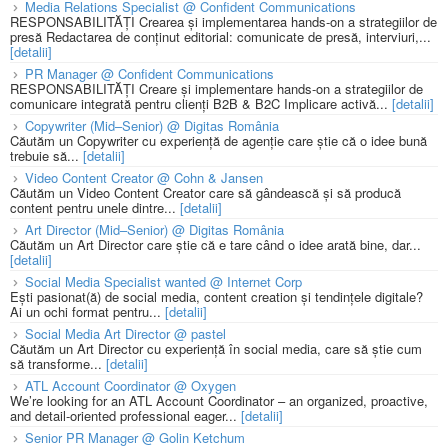
Media Relations Specialist @ Confident Communications
RESPONSABILITĂȚI Crearea și implementarea hands-on a strategiilor de
presă Redactarea de conținut editorial: comunicate de presă, interviuri,...
[detalii]
PR Manager @ Confident Communications
RESPONSABILITĂȚI Creare și implementare hands-on a strategiilor de
comunicare integrată pentru clienți B2B & B2C Implicare activă...
[detalii]
Copywriter (Mid–Senior) @ Digitas România
Căutăm un Copywriter cu experiență de agenție care știe că o idee bună
trebuie să...
[detalii]
Video Content Creator @ Cohn & Jansen
Căutăm un Video Content Creator care să gândească și să producă
content pentru unele dintre...
[detalii]
Art Director (Mid–Senior) @ Digitas România
Căutăm un Art Director care știe că e tare când o idee arată bine, dar...
[detalii]
Social Media Specialist wanted @ Internet Corp
Ești pasionat(ă) de social media, content creation și tendințele digitale?
Ai un ochi format pentru...
[detalii]
Social Media Art Director @ pastel
Căutăm un Art Director cu experiență în social media, care să știe cum
să transforme...
[detalii]
ATL Account Coordinator @ Oxygen
We’re looking for an ATL Account Coordinator – an organized, proactive,
and detail-oriented professional eager...
[detalii]
Senior PR Manager @ Golin Ketchum