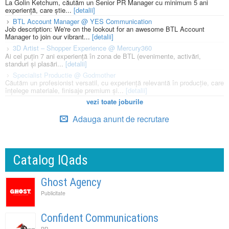
La Golin Ketchum, căutăm un Senior PR Manager cu minimum 5 ani
experiență, care știe...
[detalii]
BTL Account Manager @ YES Communication
Job description: We're on the lookout for an awesome BTL Account
Manager to join our vibrant...
[detalii]
3D Artist – Shopper Experience @ Mercury360
Ai cel puțin 7 ani experiență în zona de BTL (evenimente, activări,
standuri și plasări...
[detalii]
Specialist Productie @ Godmother
Căutăm un profesionist versatil, cu experiență relevantă în producție, care
înțelege materiale, finisaje premium și...
[detalii]
vezi toate joburile
Adauga anunt de recrutare
Catalog IQads
Ghost Agency
Publicitate
Confident Communications
PR