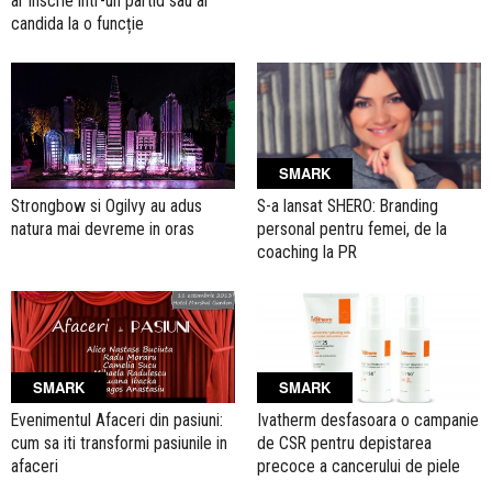
ar înscrie într-un partid sau ar
candida la o funcție
SMARK
Strongbow si Ogilvy au adus
S-a lansat SHERO: Branding
natura mai devreme in oras
personal pentru femei, de la
coaching la PR
SMARK
SMARK
Evenimentul Afaceri din pasiuni:
Ivatherm desfasoara o campanie
cum sa iti transformi pasiunile in
de CSR pentru depistarea
afaceri
precoce a cancerului de piele