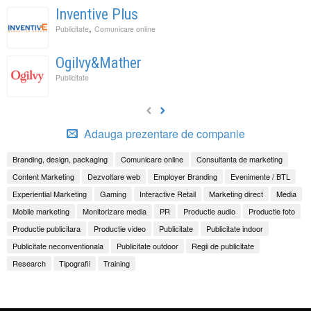
Inventive Plus
,
Publicitate
Comunicare online
Ogilvy&Mather
Publicitate
Adauga prezentare de companie
Branding, design, packaging
Comunicare online
Consultanta de marketing
Content Marketing
Dezvoltare web
Employer Branding
Evenimente / BTL
Experiential Marketing
Gaming
Interactive Retail
Marketing direct
Media
Mobile marketing
Monitorizare media
PR
Productie audio
Productie foto
Productie publicitara
Productie video
Publicitate
Publicitate indoor
Publicitate neconventionala
Publicitate outdoor
Regii de publicitate
Research
Tipografii
Training