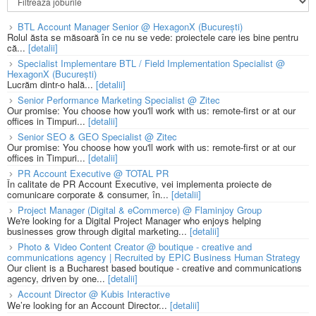
BTL Account Manager Senior @ HexagonX (București)
Rolul ăsta se măsoară în ce nu se vede: proiectele care ies bine pentru
că...
[detalii]
Specialist Implementare BTL / Field Implementation Specialist @
HexagonX (București)
Lucrăm dintr-o hală...
[detalii]
Senior Performance Marketing Specialist @ Zitec
Our promise: You choose how you'll work with us: remote-first or at our
offices in Timpuri...
[detalii]
Senior SEO & GEO Specialist @ Zitec
Our promise: You choose how you'll work with us: remote-first or at our
offices in Timpuri...
[detalii]
PR Account Executive @ TOTAL PR
În calitate de PR Account Executive, vei implementa proiecte de
comunicare corporate & consumer, în...
[detalii]
Project Manager (Digital & eCommerce) @ Flaminjoy Group
We're looking for a Digital Project Manager who enjoys helping
businesses grow through digital marketing...
[detalii]
Photo & Video Content Creator @ boutique - creative and
communications agency | Recruited by EPIC Business Human Strategy
Our client is a Bucharest based boutique - creative and communications
agency, driven by one...
[detalii]
Account Director @ Kubis Interactive
We’re looking for an Account Director...
[detalii]