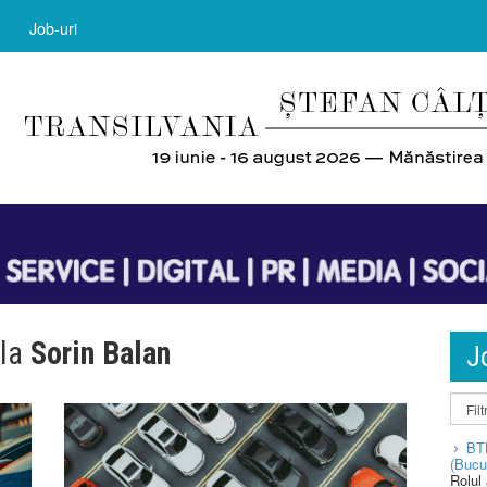
Job-uri
 la
Sorin Balan
J
BT
(Bucu
Rolul