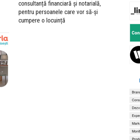
consultanță financiară și notarială,
pentru persoanele care vor să-și
cumpere o locuință
Brand
Consu
Dezv
Exper
Marke
Monit
Produ