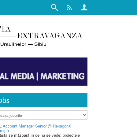
obs
L Account Manager Senior @ HexagonX
rești)
 ăsta se măsoară în ce nu se vede: proiectele