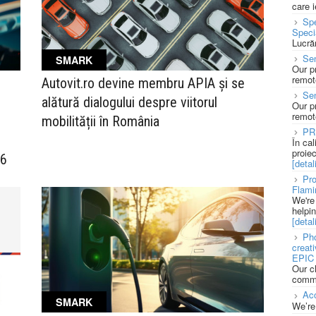
care 
Spe
Speci
Lucră
Sen
SMARK
Our p
remote
Autovit.ro devine membru APIA și se
Se
alătură dialogului despre viitorul
Our p
remote
mobilității în România
PR
În ca
proie
26
[detali
Pro
Flami
We're
helpi
[detali
Pho
creat
EPIC 
Our c
commu
Acc
SMARK
We’re