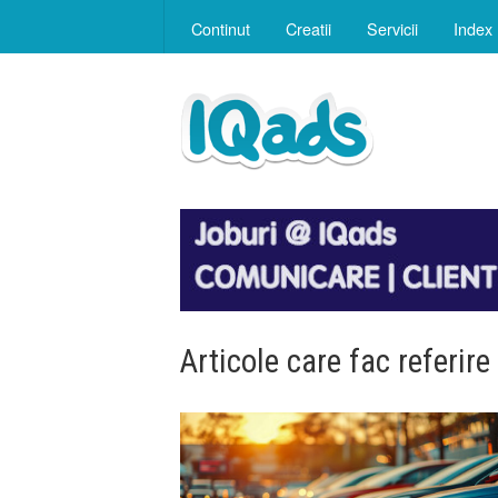
Continut
Creatii
Servicii
Index
Articole care fac referire