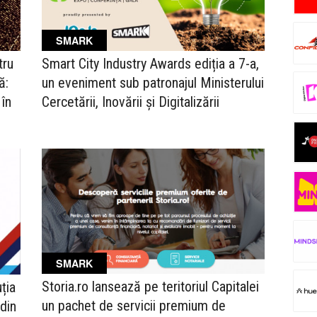
SMARK
tru
Smart City Industry Awards ediția a 7-a,
ă:
un eveniment sub patronajul Ministerului
 în
Cercetării, Inovării și Digitalizării
SMARK
Storia.ro lansează pe teritoriul Capitalei
ția
un pachet de servicii premium de
din