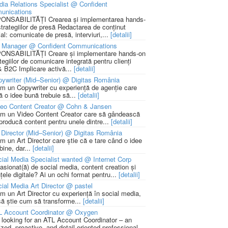
ia Relations Specialist @ Confident
unications
NSABILITĂȚI Crearea și implementarea hands-
strategiilor de presă Redactarea de conținut
ial: comunicate de presă, interviuri,...
[detalii]
 Manager @ Confident Communications
NSABILITĂȚI Creare și implementare hands-on
tegiilor de comunicare integrată pentru clienți
 B2C Implicare activă...
[detalii]
ywriter (Mid–Senior) @ Digitas România
m un Copywriter cu experiență de agenție care
ă o idee bună trebuie să...
[detalii]
deo Content Creator @ Cohn & Jansen
m un Video Content Creator care să gândească
 producă content pentru unele dintre...
[detalii]
 Director (Mid–Senior) @ Digitas România
m un Art Director care știe că e tare când o idee
bine, dar...
[detalii]
ial Media Specialist wanted @ Internet Corp
pasionat(ă) de social media, content creation și
țele digitale? Ai un ochi format pentru...
[detalii]
ial Media Art Director @ pastel
m un Art Director cu experiență în social media,
să știe cum să transforme...
[detalii]
L Account Coordinator @ Oxygen
 looking for an ATL Account Coordinator – an
zed, proactive, and detail-oriented professional