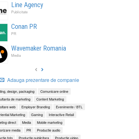
Line Agency
Publicitate
Conan PR
PR
Wavemaker Romania
Media
Adauga prezentare de companie
ing, design, packaging
Comunicare online
ltanta de marketing
Content Marketing
oltare web
Employer Branding
Evenimente / BTL
iential Marketing
Gaming
Interactive Retail
ting direct
Media
Mobile marketing
orizare media
PR
Productie audio
ctie foto
Productie publicitara
Productie video