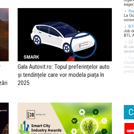
eager
Se
La Go
minim
BT
Job d
BTL A
3D 
Ai ce
(eveni
SMARK
Spe
Căută
r
Gala Autovit.ro: Topul preferințelor auto
releva
premi
și tendințele care vor modela piața în
zări
2025
C