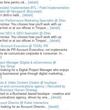
ies bine pentru că...
[detalii]
cialist Implementare BTL / Field Implementation
alist @ HexagonX (București)
m dintr-o hală...
[detalii]
ior Performance Marketing Specialist @ Zitec
romise: You choose how you'll work with us:
-first or at our offices in Timpuri...
[detalii]
nior SEO & GEO Specialist @ Zitec
romise: You choose how you'll work with us:
-first or at our offices in Timpuri...
[detalii]
 Account Executive @ TOTAL PR
litate de PR Account Executive, vei implementa
cte de comunicare corporate & consumer, în...
i]
ject Manager (Digital & eCommerce) @
njoy Group
 looking for a Digital Project Manager who enjoys
ng businesses grow through digital marketing...
i]
to & Video Content Creator @ boutique -
ive and communications agency | Recruited by
Business Human Strategy
lient is a Bucharest based boutique - creative and
nications agency, driven by one...
[detalii]
ount Director @ Kubis Interactive
 looking for an Account Director...
[detalii]