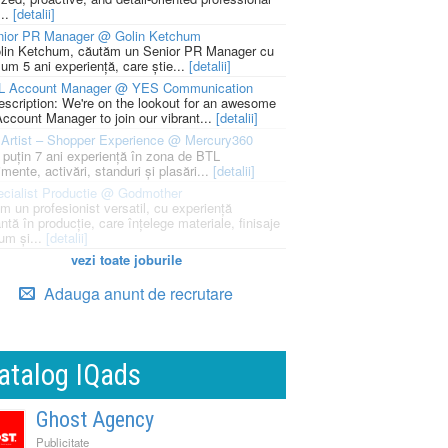
...
[detalii]
nior PR Manager @ Golin Ketchum
lin Ketchum, căutăm un Senior PR Manager cu
um 5 ani experiență, care știe...
[detalii]
L Account Manager @ YES Communication
escription: We're on the lookout for an awesome
ccount Manager to join our vibrant...
[detalii]
Artist – Shopper Experience @ Mercury360
l puțin 7 ani experiență în zona de BTL
mente, activări, standuri și plasări...
[detalii]
cialist Productie @ Godmother
m un profesionist versatil, cu experiență
ntă în producție, care înțelege materiale, finisaje
um și...
[detalii]
vezi toate joburile
Adauga anunt de recrutare
atalog IQads
Ghost Agency
Publicitate