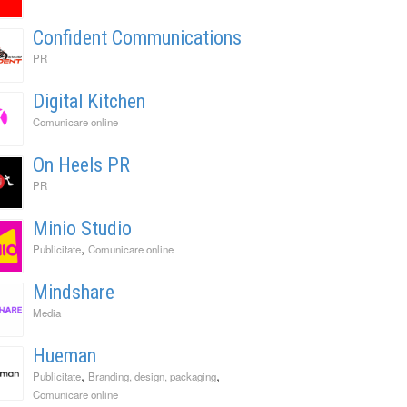
Confident Communications
PR
Digital Kitchen
Comunicare online
On Heels PR
PR
Minio Studio
,
Publicitate
Comunicare online
Mindshare
Media
Hueman
,
,
Publicitate
Branding, design, packaging
Comunicare online