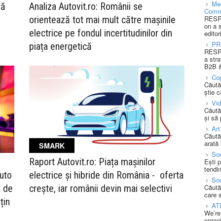
Med
ră
Analiza Autovit.ro: Românii se
Comm
RESPO
orientează tot mai mult către mașinile
on a 
electrice pe fondul incertitudinilor din
editor
PR
piața energetică
RESPO
a stra
B2B &
Cop
Căută
știe c
Vi
Căută
și să
Art
Căută
arată 
SMARK
Soc
Raport Autovit.ro: Piața mașinilor
Ești 
tendin
auto
electrice și hibride din România - oferta
Soc
e de
crește, iar românii devin mai selectivi
Căută
care 
țin
AT
We’re
organi