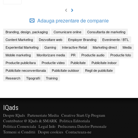
Adauga prezentare de companie
Branding, design, packaging
Comunicare online
Consultanta de marketing
Content Marketing
Dezvoltare web
Employer Branding
Evenimente / BTL
Experiential Marketing
Gaming
Interactive Retail
Marketing direct
Media
Mobile marketing
Monitorizare media
PR
Productie audio
Productie foto
Productie publicitara
Productie video
Publicitate
Publicitate indoor
Publicitate neconventionala
Publicitate outdoor
Regii de publicitate
Research
Tipografii
Training
IQads
Despre IQads
Parteneriate Media
Creative Start-Up Program
Contributor @ IQads & SMARK
Politica Editoriala
Politica Comerciala
Legal Info
Prelucrarea Datelor Personale
Termeni si Conditii
Despre cookies
Contacteaza-ne