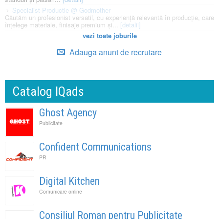
Specialist Productie @ Godmother
Căutăm un profesionist versatil, cu experiență relevantă în producție, care
înțelege materiale, finisaje premium și...
[detalii]
vezi toate joburile
Adauga anunt de recrutare
Catalog IQads
Ghost Agency
Publicitate
Confident Communications
PR
Digital Kitchen
Comunicare online
Consiliul Roman pentru Publicitate