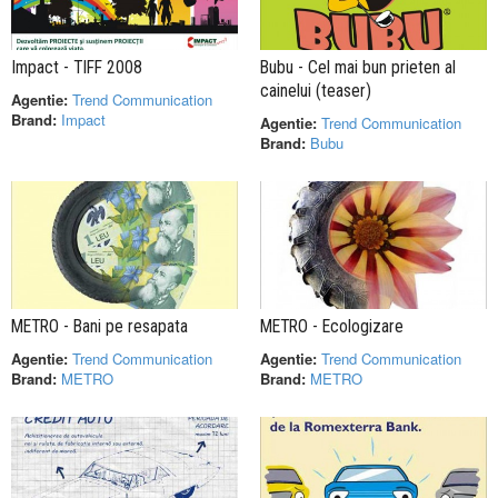
Impact - TIFF 2008
Bubu - Cel mai bun prieten al
cainelui (teaser)
Agentie:
Trend Communication
Brand:
Impact
Agentie:
Trend Communication
Brand:
Bubu
METRO - Bani pe resapata
METRO - Ecologizare
Agentie:
Trend Communication
Agentie:
Trend Communication
Brand:
METRO
Brand:
METRO