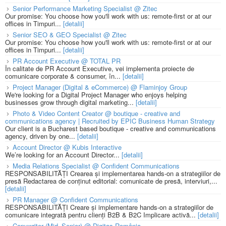
Senior Performance Marketing Specialist @ Zitec
Our promise: You choose how you'll work with us: remote-first or at our
offices in Timpuri...
[detalii]
Senior SEO & GEO Specialist @ Zitec
Our promise: You choose how you'll work with us: remote-first or at our
offices in Timpuri...
[detalii]
PR Account Executive @ TOTAL PR
În calitate de PR Account Executive, vei implementa proiecte de
comunicare corporate & consumer, în...
[detalii]
Project Manager (Digital & eCommerce) @ Flaminjoy Group
We're looking for a Digital Project Manager who enjoys helping
businesses grow through digital marketing...
[detalii]
Photo & Video Content Creator @ boutique - creative and
communications agency | Recruited by EPIC Business Human Strategy
Our client is a Bucharest based boutique - creative and communications
agency, driven by one...
[detalii]
Account Director @ Kubis Interactive
We’re looking for an Account Director...
[detalii]
Media Relations Specialist @ Confident Communications
RESPONSABILITĂȚI Crearea și implementarea hands-on a strategiilor de
presă Redactarea de conținut editorial: comunicate de presă, interviuri,...
[detalii]
PR Manager @ Confident Communications
RESPONSABILITĂȚI Creare și implementare hands-on a strategiilor de
comunicare integrată pentru clienți B2B & B2C Implicare activă...
[detalii]
Copywriter (Mid–Senior) @ Digitas România