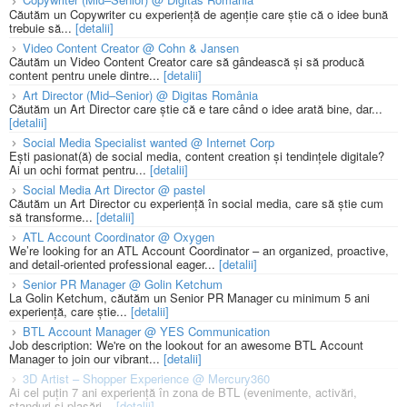
Căutăm un Copywriter cu experiență de agenție care știe că o idee bună
trebuie să...
[detalii]
Video Content Creator @ Cohn & Jansen
Căutăm un Video Content Creator care să gândească și să producă
content pentru unele dintre...
[detalii]
Art Director (Mid–Senior) @ Digitas România
Căutăm un Art Director care știe că e tare când o idee arată bine, dar...
[detalii]
Social Media Specialist wanted @ Internet Corp
Ești pasionat(ă) de social media, content creation și tendințele digitale?
Ai un ochi format pentru...
[detalii]
Social Media Art Director @ pastel
Căutăm un Art Director cu experiență în social media, care să știe cum
să transforme...
[detalii]
ATL Account Coordinator @ Oxygen
We’re looking for an ATL Account Coordinator – an organized, proactive,
and detail-oriented professional eager...
[detalii]
Senior PR Manager @ Golin Ketchum
La Golin Ketchum, căutăm un Senior PR Manager cu minimum 5 ani
experiență, care știe...
[detalii]
BTL Account Manager @ YES Communication
Job description: We're on the lookout for an awesome BTL Account
Manager to join our vibrant...
[detalii]
3D Artist – Shopper Experience @ Mercury360
Ai cel puțin 7 ani experiență în zona de BTL (evenimente, activări,
standuri și plasări...
[detalii]