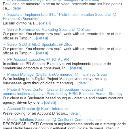
Rolul ăsta se măsoară în ce nu se vede: proiectele care ies bine pentru
că...
[detalii]
Specialist Implementare BTL / Field Implementation Specialist @
HexagonX (București)
Lucrăm dintr-o hală...
[detalii]
Senior Performance Marketing Specialist @ Zitec
Our promise: You choose how you'll work with us: remote-first or at our
offices in Timpuri...
[detalii]
Senior SEO & GEO Specialist @ Zitec
Our promise: You choose how you'll work with us: remote-first or at our
offices in Timpuri...
[detalii]
PR Account Executive @ TOTAL PR
În calitate de PR Account Executive, vei implementa proiecte de
comunicare corporate & consumer, în...
[detalii]
Project Manager (Digital & eCommerce) @ Flaminjoy Group
We're looking for a Digital Project Manager who enjoys helping
businesses grow through digital marketing...
[detalii]
Photo & Video Content Creator @ boutique - creative and
communications agency | Recruited by EPIC Business Human Strategy
Our client is a Bucharest based boutique - creative and communications
agency, driven by one...
[detalii]
Account Director @ Kubis Interactive
We’re looking for an Account Director...
[detalii]
Media Relations Specialist @ Confident Communications
RESPONSABILITĂȚI Crearea și implementarea hands-on a strategiilor de
presă Redactarea de conținut editorial: comunicate de presă, interviuri,...