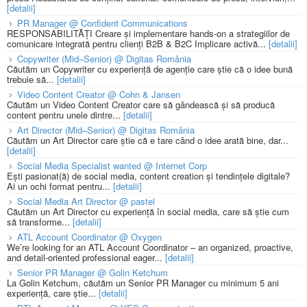
[detalii]
PR Manager @ Confident Communications
RESPONSABILITĂȚI Creare și implementare hands-on a strategiilor de
comunicare integrată pentru clienți B2B & B2C Implicare activă...
[detalii]
Copywriter (Mid–Senior) @ Digitas România
Căutăm un Copywriter cu experiență de agenție care știe că o idee bună
trebuie să...
[detalii]
Video Content Creator @ Cohn & Jansen
Căutăm un Video Content Creator care să gândească și să producă
content pentru unele dintre...
[detalii]
Art Director (Mid–Senior) @ Digitas România
Căutăm un Art Director care știe că e tare când o idee arată bine, dar...
[detalii]
Social Media Specialist wanted @ Internet Corp
Ești pasionat(ă) de social media, content creation și tendințele digitale?
Ai un ochi format pentru...
[detalii]
Social Media Art Director @ pastel
Căutăm un Art Director cu experiență în social media, care să știe cum
să transforme...
[detalii]
ATL Account Coordinator @ Oxygen
We’re looking for an ATL Account Coordinator – an organized, proactive,
and detail-oriented professional eager...
[detalii]
Senior PR Manager @ Golin Ketchum
La Golin Ketchum, căutăm un Senior PR Manager cu minimum 5 ani
experiență, care știe...
[detalii]