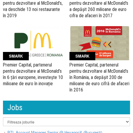
pentru dezvoltare al McDonald’s,
pentru dezvoltare al McDonald's
va deschide 13 noi restaurante
a depășit 260 milioane de euro
în 2019
cifra de afaceri în 2017
SMARK
SMARK
Premier Capital, partenerul
Premier Capital, partenerul
pentru dezvoltare al McDonald’s
pentru dezvoltare al McDonald’s
în 6 țări europene, investește 10
în România, a depășit 200 de
milioane de euro în inovație
milioane de euro cifră de afaceri
în 2016
Jobs
BTL Account Manager Senior @ HexagonX (București)