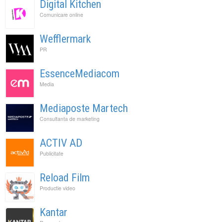
Digital Kitchen
Comunicare online
Wefflermark
PR
EssenceMediacom
Media
Mediaposte Martech
Consultanta de marketing
ACTIV AD
Publicitate
Reload Film
Productie video
Kantar