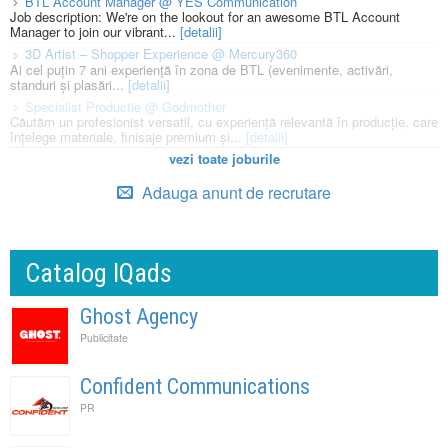
BTL Account Manager @ YES Communication
Job description: We're on the lookout for an awesome BTL Account
Manager to join our vibrant...
[detalii]
3D Artist – Shopper Experience @ Mercury360
Ai cel puțin 7 ani experiență în zona de BTL (evenimente, activări,
standuri și plasări...
[detalii]
Specialist Productie @ Godmother
Căutăm un profesionist versatil, cu experiență relevantă în producție, care
înțelege materiale, finisaje premium și...
[detalii]
vezi toate joburile
Adauga anunt de recrutare
Catalog IQads
Ghost Agency
Publicitate
Confident Communications
PR