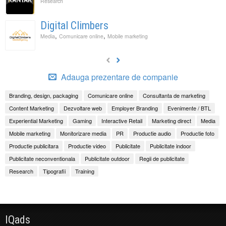
Research
Digital Climbers
,
,
Media
Comunicare online
Mobile marketing
Adauga prezentare de companie
Branding, design, packaging
Comunicare online
Consultanta de marketing
Content Marketing
Dezvoltare web
Employer Branding
Evenimente / BTL
Experiential Marketing
Gaming
Interactive Retail
Marketing direct
Media
Mobile marketing
Monitorizare media
PR
Productie audio
Productie foto
Productie publicitara
Productie video
Publicitate
Publicitate indoor
Publicitate neconventionala
Publicitate outdoor
Regii de publicitate
Research
Tipografii
Training
IQads