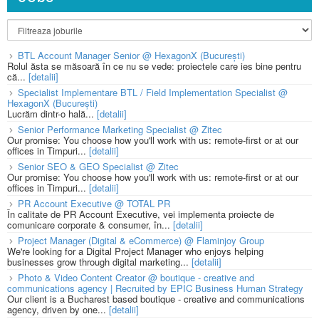
BTL Account Manager Senior @ HexagonX (București)
Rolul ăsta se măsoară în ce nu se vede: proiectele care ies bine pentru
că...
[detalii]
Specialist Implementare BTL / Field Implementation Specialist @
HexagonX (București)
Lucrăm dintr-o hală...
[detalii]
Senior Performance Marketing Specialist @ Zitec
Our promise: You choose how you'll work with us: remote-first or at our
offices in Timpuri...
[detalii]
Senior SEO & GEO Specialist @ Zitec
Our promise: You choose how you'll work with us: remote-first or at our
offices in Timpuri...
[detalii]
PR Account Executive @ TOTAL PR
În calitate de PR Account Executive, vei implementa proiecte de
comunicare corporate & consumer, în...
[detalii]
Project Manager (Digital & eCommerce) @ Flaminjoy Group
We're looking for a Digital Project Manager who enjoys helping
businesses grow through digital marketing...
[detalii]
Photo & Video Content Creator @ boutique - creative and
communications agency | Recruited by EPIC Business Human Strategy
Our client is a Bucharest based boutique - creative and communications
agency, driven by one...
[detalii]