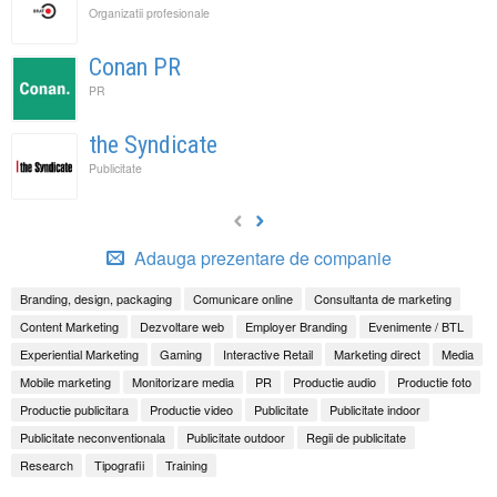
Organizatii profesionale
Conan PR
PR
the Syndicate
Publicitate
Adauga prezentare de companie
Branding, design, packaging
Comunicare online
Consultanta de marketing
Content Marketing
Dezvoltare web
Employer Branding
Evenimente / BTL
Experiential Marketing
Gaming
Interactive Retail
Marketing direct
Media
Mobile marketing
Monitorizare media
PR
Productie audio
Productie foto
Productie publicitara
Productie video
Publicitate
Publicitate indoor
Publicitate neconventionala
Publicitate outdoor
Regii de publicitate
Research
Tipografii
Training