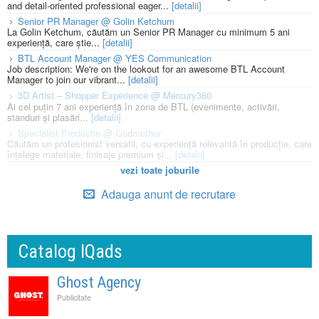
and detail-oriented professional eager...
[detalii]
Senior PR Manager @ Golin Ketchum
La Golin Ketchum, căutăm un Senior PR Manager cu minimum 5 ani
experiență, care știe...
[detalii]
BTL Account Manager @ YES Communication
Job description: We're on the lookout for an awesome BTL Account
Manager to join our vibrant...
[detalii]
3D Artist – Shopper Experience @ Mercury360
Ai cel puțin 7 ani experiență în zona de BTL (evenimente, activări,
standuri și plasări...
[detalii]
Specialist Productie @ Godmother
Căutăm un profesionist versatil, cu experiență relevantă în producție, care
înțelege materiale, finisaje premium și...
[detalii]
vezi toate joburile
Adauga anunt de recrutare
Catalog IQads
Ghost Agency
Publicitate