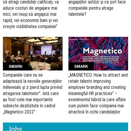
să atragi candidați calificați, va
angajaților astăzi și ce pot face
aduce costuri de angajare mai
companiile pentru atrage
mici, vei reuși să angajezi mai
talentele?
rapid, vei economisi bani și vei
crește vizibilitatea companiei”
SMARK
SMARK
Companiile care nu se
„MAGNETICO. How to attract and
adaptează la nevoile generațiilor
retain talents improving
millennials și z pierd lupta privind
employer branding and creating
atragerea talentelor”. Iată care
meaningful HR practices” –
au fost cele mai importante
evenimentul hibrid la care aflăm
subiecte dezbătute în cadrul
cum putem face compania mai
„Magnetico 2022”
atractivă în ochii candidaților
Jobs