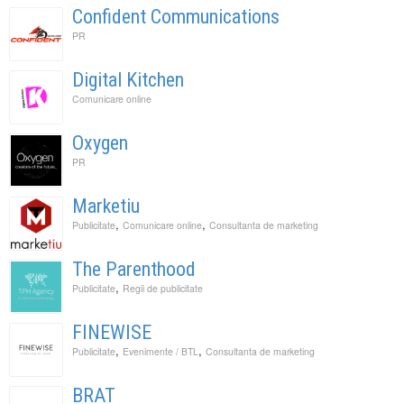
Confident Communications
PR
Digital Kitchen
Comunicare online
Oxygen
PR
Marketiu
,
,
Publicitate
Comunicare online
Consultanta de marketing
The Parenthood
,
Publicitate
Regii de publicitate
FINEWISE
,
,
Publicitate
Evenimente / BTL
Consultanta de marketing
BRAT