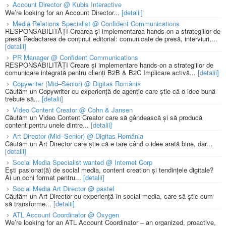
Account Director @ Kubis Interactive
We’re looking for an Account Director...
[detalii]
Media Relations Specialist @ Confident Communications
RESPONSABILITĂȚI Crearea și implementarea hands-on a strategiilor de
presă Redactarea de conținut editorial: comunicate de presă, interviuri,...
[detalii]
PR Manager @ Confident Communications
RESPONSABILITĂȚI Creare și implementare hands-on a strategiilor de
comunicare integrată pentru clienți B2B & B2C Implicare activă...
[detalii]
Copywriter (Mid–Senior) @ Digitas România
Căutăm un Copywriter cu experiență de agenție care știe că o idee bună
trebuie să...
[detalii]
Video Content Creator @ Cohn & Jansen
Căutăm un Video Content Creator care să gândească și să producă
content pentru unele dintre...
[detalii]
Art Director (Mid–Senior) @ Digitas România
Căutăm un Art Director care știe că e tare când o idee arată bine, dar...
[detalii]
Social Media Specialist wanted @ Internet Corp
Ești pasionat(ă) de social media, content creation și tendințele digitale?
Ai un ochi format pentru...
[detalii]
Social Media Art Director @ pastel
Căutăm un Art Director cu experiență în social media, care să știe cum
să transforme...
[detalii]
ATL Account Coordinator @ Oxygen
We’re looking for an ATL Account Coordinator – an organized, proactive,