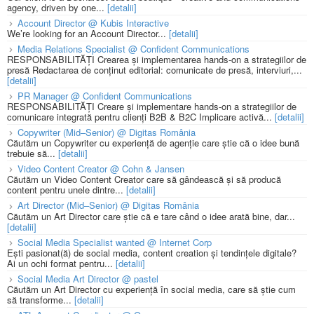
agency, driven by one...
[detalii]
Account Director @ Kubis Interactive
We’re looking for an Account Director...
[detalii]
Media Relations Specialist @ Confident Communications
RESPONSABILITĂȚI Crearea și implementarea hands-on a strategiilor de
presă Redactarea de conținut editorial: comunicate de presă, interviuri,...
[detalii]
PR Manager @ Confident Communications
RESPONSABILITĂȚI Creare și implementare hands-on a strategiilor de
comunicare integrată pentru clienți B2B & B2C Implicare activă...
[detalii]
Copywriter (Mid–Senior) @ Digitas România
Căutăm un Copywriter cu experiență de agenție care știe că o idee bună
trebuie să...
[detalii]
Video Content Creator @ Cohn & Jansen
Căutăm un Video Content Creator care să gândească și să producă
content pentru unele dintre...
[detalii]
Art Director (Mid–Senior) @ Digitas România
Căutăm un Art Director care știe că e tare când o idee arată bine, dar...
[detalii]
Social Media Specialist wanted @ Internet Corp
Ești pasionat(ă) de social media, content creation și tendințele digitale?
Ai un ochi format pentru...
[detalii]
Social Media Art Director @ pastel
Căutăm un Art Director cu experiență în social media, care să știe cum
să transforme...
[detalii]