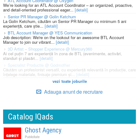
ATL Account Coordinator @ Oxygen
We’re looking for an ATL Account Coordinator – an organized, proactive,
and detail-oriented professional eager...
[detalii]
Senior PR Manager @ Golin Ketchum
La Golin Ketchum, căutăm un Senior PR Manager cu minimum 5 ani
experiență, care știe...
[detalii]
BTL Account Manager @ YES Communication
Job description: We're on the lookout for an awesome BTL Account
Manager to join our vibrant...
[detalii]
3D Artist – Shopper Experience @ Mercury360
Ai cel puțin 7 ani experiență în zona de BTL (evenimente, activări,
standuri și plasări...
[detalii]
Specialist Productie @ Godmother
Căutăm un profesionist versatil, cu experiență relevantă în producție, care
înțelege materiale, finisaje premium și...
[detalii]
vezi toate joburile
Adauga anunt de recrutare
Catalog IQads
Ghost Agency
Publicitate