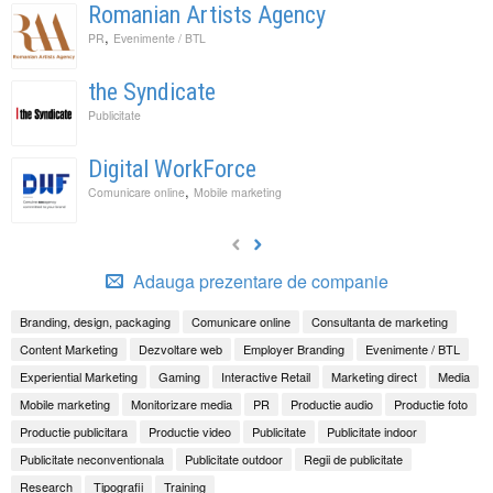
Romanian Artists Agency
,
PR
Evenimente / BTL
the Syndicate
Publicitate
Digital WorkForce
,
Comunicare online
Mobile marketing
Adauga prezentare de companie
Branding, design, packaging
Comunicare online
Consultanta de marketing
Content Marketing
Dezvoltare web
Employer Branding
Evenimente / BTL
Experiential Marketing
Gaming
Interactive Retail
Marketing direct
Media
Mobile marketing
Monitorizare media
PR
Productie audio
Productie foto
Productie publicitara
Productie video
Publicitate
Publicitate indoor
Publicitate neconventionala
Publicitate outdoor
Regii de publicitate
Research
Tipografii
Training