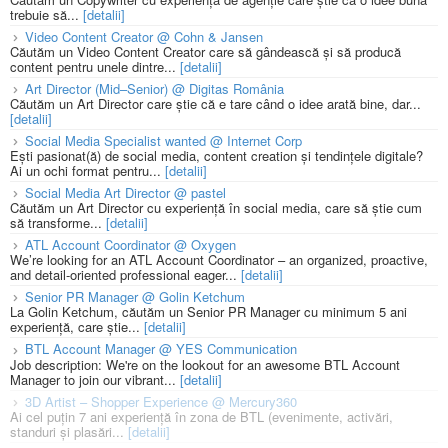
trebuie să...
[detalii]
Video Content Creator @ Cohn & Jansen
Căutăm un Video Content Creator care să gândească și să producă
content pentru unele dintre...
[detalii]
Art Director (Mid–Senior) @ Digitas România
Căutăm un Art Director care știe că e tare când o idee arată bine, dar...
[detalii]
Social Media Specialist wanted @ Internet Corp
Ești pasionat(ă) de social media, content creation și tendințele digitale?
Ai un ochi format pentru...
[detalii]
Social Media Art Director @ pastel
Căutăm un Art Director cu experiență în social media, care să știe cum
să transforme...
[detalii]
ATL Account Coordinator @ Oxygen
We’re looking for an ATL Account Coordinator – an organized, proactive,
and detail-oriented professional eager...
[detalii]
Senior PR Manager @ Golin Ketchum
La Golin Ketchum, căutăm un Senior PR Manager cu minimum 5 ani
experiență, care știe...
[detalii]
BTL Account Manager @ YES Communication
Job description: We're on the lookout for an awesome BTL Account
Manager to join our vibrant...
[detalii]
3D Artist – Shopper Experience @ Mercury360
Ai cel puțin 7 ani experiență în zona de BTL (evenimente, activări,
standuri și plasări...
[detalii]