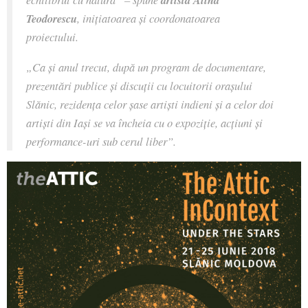
Teodorescu
, inițiatoarea și coordonatoarea
proiectului.
„Ca și anul trecut, după un program de documentare,
prezentări publice și discuții cu locuitorii orașului
Slănic, rezidența celor șase artiști indieni și a celor doi
artiști din Iași se va încheia cu o expoziție, acțiuni și
performance-uri sub cerul liber”.