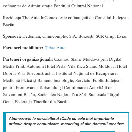
cofinanțat de Administrația Fondului Cultural Național.
Rezidența The Attic InContext este cofinanțată de Consiliul Județean
Bacău.
Sponsori:
Dedeman, Chimcomplex S.A. Borzești, SCR Grup, Évian
Parteneri mobilitate:
Țiriac Auto
Parteneri organizaționali:
Cazinou Slănic Moldova prin Digital
Media Print, Autonom Hotel Perla, Vila Rica Slanic Moldova, Hotel
Dobru, Vila Teleconstructia, Institutul Național de Recuperare,
Medicină Fizică și Balneoclimatologie, Serviciul Public Județean
pentru Promovarea Turismului și Coordonarea Activității de
Salvamont Bacău, Societatea Națională a Sării Sucursala Târgul
Ocna, Federația Tinerilor din Bacău.
Aboneaza-te la newsletterul IQads cu cele mai importante
articole despre comunicare, marketing si alte domenii creative: