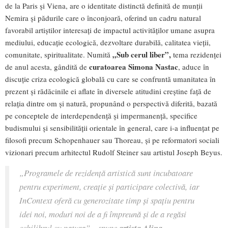
de la Paris și Viena, are o identitate distinctă definită de munții
Nemira și pădurile care o înconjoară, oferind un cadru natural
favorabil artiștilor interesați de impactul activităților umane asupra
mediului, educaţie ecologică, dezvoltare durabilă, calitatea vieţii,
„
Sub cerul liber”,
comunitate, spiritualitate. Numită
tema rezidenței
curatoarea Simona Nastac
de anul acesta, gândită de
, aduce în
discuție criza ecologică globală cu care se confruntă umanitatea în
prezent și rădăcinile ei aflate în diversele atitudini creștine față de
relația dintre om și natură, propunând o perspectivă diferită, bazată
pe conceptele de interdependență și impermanență, specifice
budismului și sensibilității orientale în general, care i-a influențat pe
filosofi precum Schopenhauer sau Thoreau, și pe reformatori sociali
vizionari precum arhitectul Rudolf Steiner sau artistul Joseph Beyus.
„Programele de rezidență artistică sunt incubatoare
pentru experiment, creație și participare colectivă, iar
InContext oferă cu generozitate timp și spațiu pentru
idei noi, moduri noi de a fi împreună și de a regăsi
echilibrul cu natura” – spune
artista Alina