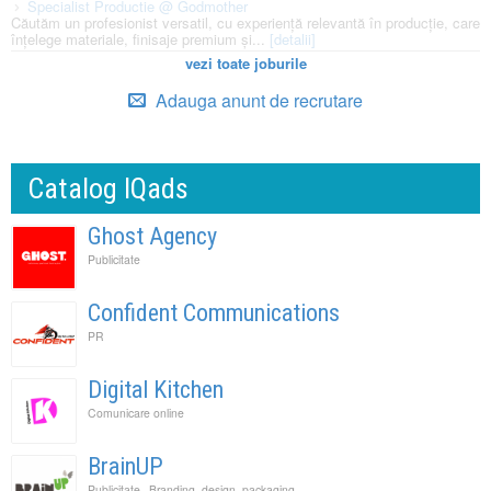
Specialist Productie @ Godmother
Căutăm un profesionist versatil, cu experiență relevantă în producție, care
înțelege materiale, finisaje premium și...
[detalii]
vezi toate joburile
Adauga anunt de recrutare
Catalog IQads
Ghost Agency
Publicitate
Confident Communications
PR
Digital Kitchen
Comunicare online
BrainUP
,
Publicitate
Branding, design, packaging