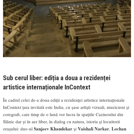
Sub cerul liber: ediția a doua a rezidenței
artistice internaționale InContext
În cadrul celei de-a doua ediții a rezidenței artistice internaționale
InContext țara invitată este India, cu șase artiști vizuali, muzicieni și
coregrafi, care timp de o lună vor lucra în spațiile Cazinoului din
Slănic dar și în aer liber, în dialog cu natura, istoria și locuitorii
Sanjeev Khandekar
Vaishali Narkar
Lochan
orașului: duo-ul
și
,