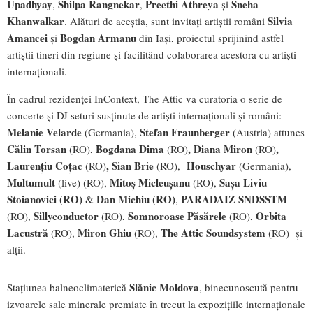
Upadhyay
Shilpa Rangnekar
Preethi Athreya
Sneha
,
,
și
Khanwalkar
Silvia
. Alături de aceștia, sunt invitați artiștii români
Amancei
Bogdan Armanu
și
din Iași, proiectul sprijinind astfel
artiștii tineri din regiune și facilitând colaborarea acestora cu artiști
internaționali.
În cadrul rezidenței InContext, The Attic va curatoria o serie de
concerte și DJ seturi susținute de artiști internaționali și români:
Melanie Velarde
Stefan Fraunberger
(Germania),
(Austria) attunes
Călin Torsan
Bogdana Dima
, Diana Miron
,
(RO),
(RO)
(RO)
Laurențiu Coțac
, Sian Brie
Houschyar
(RO)
(RO),
(Germania),
Multumult
Mitoș Micleușanu
Sașa Liviu
(live) (RO),
(RO),
Stoianovici (RO)
Dan Michiu (RO)
PARADAIZ SNDSSTM
&
,
Sillyconductor
Somnoroase Păsărele
Orbita
(RO),
(RO),
(RO),
Lacustră
Miron Ghiu
The Attic Soundsystem
(RO),
(RO),
(RO) și
alții.
Slănic Moldova
Staţiunea balneoclimaterică
, binecunoscută pentru
izvoarele sale minerale premiate în trecut la expozițiile internaționale