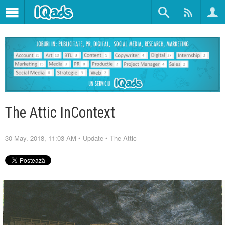
The Attic InContext
30 May. 2018, 11:03 AM
•
Update
•
The Attic