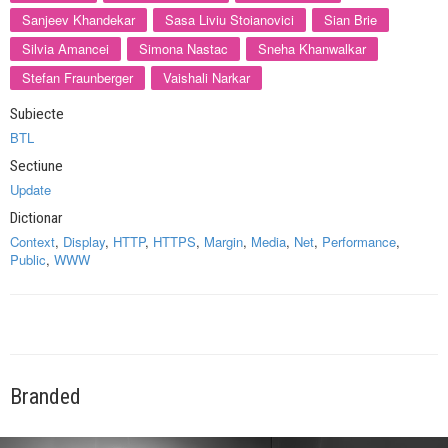
Sanjeev Khandekar
Sasa Liviu Stoianovici
Sian Brie
Silvia Amancei
Simona Nastac
Sneha Khanwalkar
Stefan Fraunberger
Vaishali Narkar
Subiecte
BTL
Sectiune
Update
Dictionar
Context
,
Display
,
HTTP
,
HTTPS
,
Margin
,
Media
,
Net
,
Performance
,
Public
,
WWW
Branded