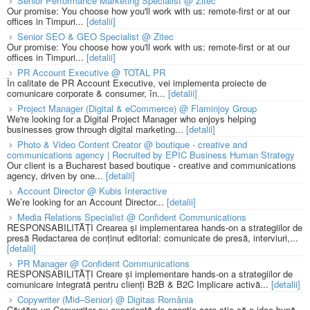
Senior Performance Marketing Specialist @ Zitec
Our promise: You choose how you'll work with us: remote-first or at our
offices in Timpuri...
[detalii]
Senior SEO & GEO Specialist @ Zitec
Our promise: You choose how you'll work with us: remote-first or at our
offices in Timpuri...
[detalii]
PR Account Executive @ TOTAL PR
În calitate de PR Account Executive, vei implementa proiecte de
comunicare corporate & consumer, în...
[detalii]
Project Manager (Digital & eCommerce) @ Flaminjoy Group
We're looking for a Digital Project Manager who enjoys helping
businesses grow through digital marketing...
[detalii]
Photo & Video Content Creator @ boutique - creative and
communications agency | Recruited by EPIC Business Human Strategy
Our client is a Bucharest based boutique - creative and communications
agency, driven by one...
[detalii]
Account Director @ Kubis Interactive
We’re looking for an Account Director...
[detalii]
Media Relations Specialist @ Confident Communications
RESPONSABILITĂȚI Crearea și implementarea hands-on a strategiilor de
presă Redactarea de conținut editorial: comunicate de presă, interviuri,...
[detalii]
PR Manager @ Confident Communications
RESPONSABILITĂȚI Creare și implementare hands-on a strategiilor de
comunicare integrată pentru clienți B2B & B2C Implicare activă...
[detalii]
Copywriter (Mid–Senior) @ Digitas România
Căutăm un Copywriter cu experiență de agenție care știe că o idee bună