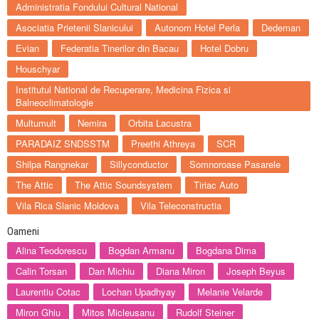
Administratia Fondului Cultural National
Asociatia Prietenii Slanicului
Autonom Hotel Perla
Dedeman
Evian
Federatia Tinerilor din Bacau
Hotel Dobru
Houschyar
Institutul National de Recuperare, Medicina Fizica si
Balneoclimatologie
Multumult
Nemira
Orbita Lacustra
PARADAIZ SNDSSTM
Preethi Athreya
SCR
Shilpa Rangnekar
Sillyconductor
Somnoroase Pasarele
The Attic
The Attic Soundsystem
Tiriac Auto
Vila Rica Slanic Moldova
Vila Teleconstructia
Oameni
Alina Teodorescu
Bogdan Armanu
Bogdana Dima
Calin Torsan
Dan Michiu
Diana Miron
Joseph Beyus
Laurentiu Cotac
Lochan Upadhyay
Melanie Velarde
Miron Ghiu
Mitos Micleusanu
Rudolf Steiner