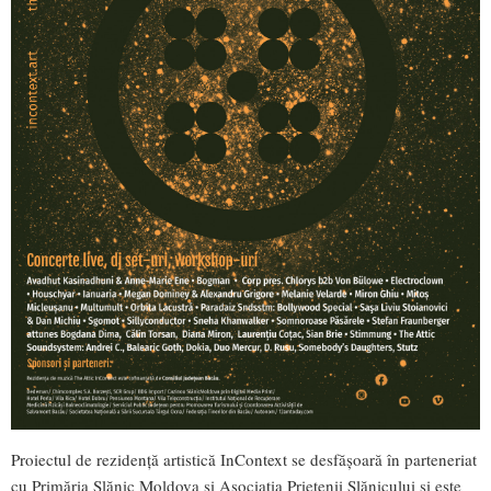
Proiectul de rezidență artistică InContext se desfășoară în parteneriat
cu Primăria Slănic Moldova și Asociația Prietenii Slănicului și este