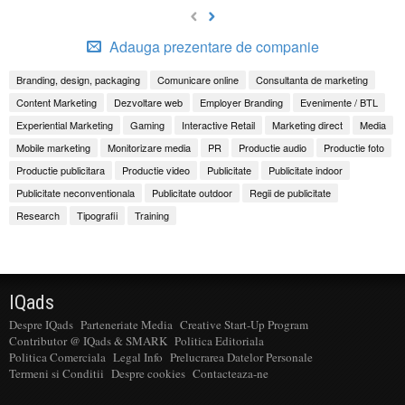
Adauga prezentare de companie
Branding, design, packaging
Comunicare online
Consultanta de marketing
Content Marketing
Dezvoltare web
Employer Branding
Evenimente / BTL
Experiential Marketing
Gaming
Interactive Retail
Marketing direct
Media
Mobile marketing
Monitorizare media
PR
Productie audio
Productie foto
Productie publicitara
Productie video
Publicitate
Publicitate indoor
Publicitate neconventionala
Publicitate outdoor
Regii de publicitate
Research
Tipografii
Training
IQads
Despre IQads
Parteneriate Media
Creative Start-Up Program
Contributor @ IQads & SMARK
Politica Editoriala
Politica Comerciala
Legal Info
Prelucrarea Datelor Personale
Termeni si Conditii
Despre cookies
Contacteaza-ne