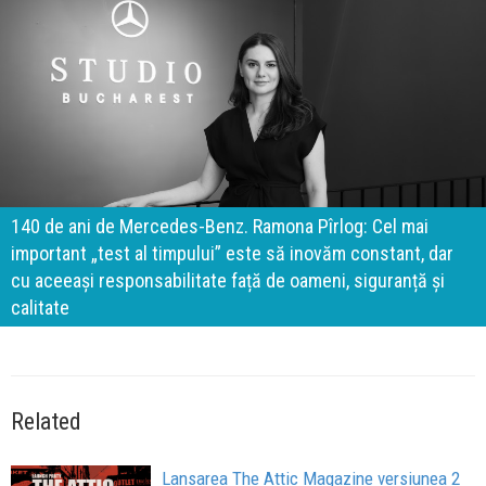
140 de ani de Mercedes-Benz. Ramona Pîrlog: Cel mai
important „test al timpului” este să inovăm constant, dar
cu aceeași responsabilitate față de oameni, siguranță și
calitate
Related
Lansarea The Attic Magazine versiunea 2