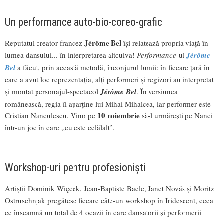
Un performance auto-bio-coreo-grafic
Jérôme Bel
Reputatul creator francez
își relatează propria viață în
lumea dansului... în interpretarea altcuiva!
Performance
-ul
Jérôme
Bel
a făcut, prin această metodă, înconjurul lumii: în fiecare țară în
care a avut loc reprezentația, alți performeri și regizori au interpretat
și montat personajul-spectacol
Jérôme Bel
. În versiunea
românească, regia îi aparține lui Mihai Mihalcea, iar performer este
10 noiembrie
Cristian Nanculescu. Vino pe
să-l urmărești pe Nanci
într-un joc în care „eu este celălalt”.
Workshop-uri pentru profesioniști
Artiștii Dominik Więcek, Jean-Baptiste Baele, Janet Novás și Moritz
Ostruschnjak pregătesc fiecare câte-un workshop în Iridescent, ceea
ce înseamnă un total de 4 ocazii în care dansatorii și performerii