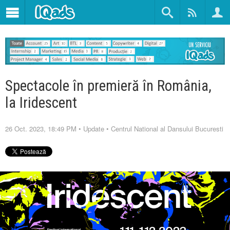
Spectacole în premieră în România,
la Iridescent
26 Oct. 2023, 18:49 PM
•
Update
•
Centrul National al Dansului Bucuresti