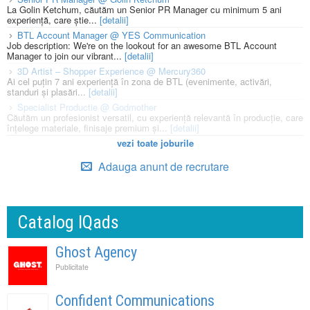
La Golin Ketchum, căutăm un Senior PR Manager cu minimum 5 ani
experiență, care știe...
[detalii]
BTL Account Manager @ YES Communication
Job description: We're on the lookout for an awesome BTL Account
Manager to join our vibrant...
[detalii]
3D Artist – Shopper Experience @ Mercury360
Ai cel puțin 7 ani experiență în zona de BTL (evenimente, activări,
standuri și plasări...
[detalii]
Specialist Productie @ Godmother
Căutăm un profesionist versatil, cu experiență relevantă în producție, care
înțelege materiale, finisaje premium și...
[detalii]
vezi toate joburile
Adauga anunt de recrutare
Catalog IQads
Ghost Agency
Publicitate
Confident Communications