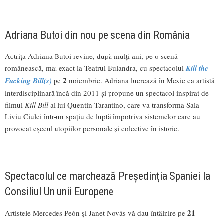
Adriana Butoi din nou pe scena din România
Actrița Adriana Butoi revine, după mulți ani, pe o scenă
românească, mai exact la Teatrul Bulandra, cu spectacolul
Kill the
2
Fucking
Bill(s
)
pe
noiembrie. Adriana lucrează în Mexic ca artistă
interdisciplinară încă din 2011 și propune un spectacol inspirat de
filmul
Kill Bill
al lui Quentin Tarantino, care va transforma Sala
Liviu Ciulei într-un spațiu de luptă împotriva sistemelor care au
provocat eșecul utopiilor personale și colective în istorie.
Spectacolul ce marchează Președinția Spaniei la
Consiliul Uniunii Europene
21
Artistele Mercedes Peón și Janet Novás vă dau întâlnire pe