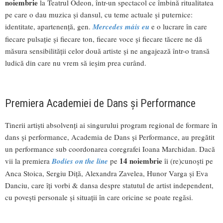
noiembrie
la Teatrul Odeon, într-un spectacol ce îmbină ritualitatea
pe care o dau muzica și dansul, cu teme actuale și puternice:
identitate, apartenență, gen.
Mercedes máis eu
e o lucrare în care
fiecare pulsație și fiecare ton, fiecare voce și fiecare tăcere ne dă
măsura sensibilității celor două artiste și ne angajează într-o transă
ludică din care nu vrem să ieșim prea curând.
Premiera Academiei de Dans și Performance
Tinerii artiști absolvenți ai singurului program regional de formare în
dans și performance, Academia de Dans și Performance, au pregătit
un performance sub coordonarea coregrafei Ioana Marchidan. Dacă
14 noiembrie
vii la premiera
Bodies on the line
pe
îi (re)cunoști pe
Anca Stoica, Sergiu Diță, Alexandra Zavelea, Hunor Varga și Eva
Danciu, care îți vorbi & dansa despre statutul de artist independent,
cu povești personale și situații în care oricine se poate regăsi.