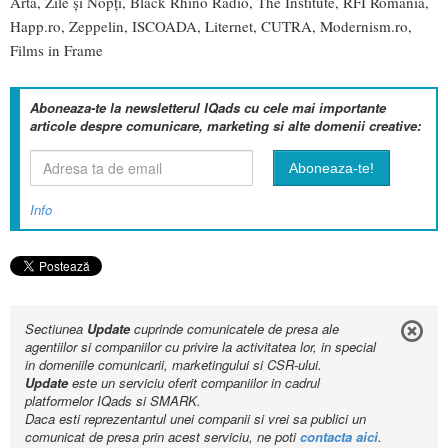
Arta, Zile și Nopți, Black Rhino Radio, The Institute, RFI România,
Happ.ro, Zeppelin, ISCOADA, Liternet, CUTRA, Modernism.ro,
Films in Frame
Aboneaza-te la newsletterul IQads cu cele mai importante
articole despre comunicare, marketing si alte domenii creative:
Info
Sectiunea
Update
cuprinde comunicatele de presa ale
agentiilor si companiilor cu privire la activitatea lor, in special
in domeniile comunicarii, marketingului si CSR-ului.
Update
este un serviciu oferit companiilor in cadrul
platformelor IQads si SMARK.
Daca esti reprezentantul unei companii si vrei sa publici un
comunicat de presa prin acest serviciu, ne poti
contacta aici
.