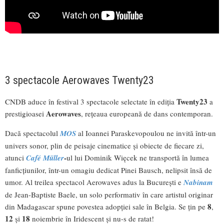
3 spectacole Aerowaves Twenty23
Twenty23
CNDB aduce în festival 3 spectacole selectate în ediția
a
Aerowaves
prestigioasei
, rețeaua europeană de dans contemporan.
Dacă spectacolul
MOS
al Ioannei Paraskevopoulou ne invită într-un
univers sonor, plin de peisaje cinematice și obiecte de fiecare zi,
-
atunci
Café Müller
ul lui Dominik Więcek ne transportă în lumea
fanficțiunilor, într-un omagiu dedicat Pinei Bausch, nelipsit însă de
umor. Al treilea spectacol Aerowaves adus la București e
Nabinam
de Jean-Baptiste Baele, un solo performativ în care artistul originar
8
din Madagascar spune povestea adopției sale în Belgia. Se țin pe
,
12
18
și
noiembrie în Iridescent și nu-s de ratat!