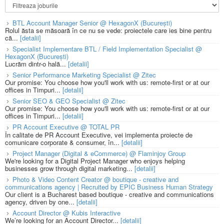
BTL Account Manager Senior @ HexagonX (București)
Rolul ăsta se măsoară în ce nu se vede: proiectele care ies bine pentru
că...
[detalii]
Specialist Implementare BTL / Field Implementation Specialist @
HexagonX (București)
Lucrăm dintr-o hală...
[detalii]
Senior Performance Marketing Specialist @ Zitec
Our promise: You choose how you'll work with us: remote-first or at our
offices in Timpuri...
[detalii]
Senior SEO & GEO Specialist @ Zitec
Our promise: You choose how you'll work with us: remote-first or at our
offices in Timpuri...
[detalii]
PR Account Executive @ TOTAL PR
În calitate de PR Account Executive, vei implementa proiecte de
comunicare corporate & consumer, în...
[detalii]
Project Manager (Digital & eCommerce) @ Flaminjoy Group
We're looking for a Digital Project Manager who enjoys helping
businesses grow through digital marketing...
[detalii]
Photo & Video Content Creator @ boutique - creative and
communications agency | Recruited by EPIC Business Human Strategy
Our client is a Bucharest based boutique - creative and communications
agency, driven by one...
[detalii]
Account Director @ Kubis Interactive
We’re looking for an Account Director...
[detalii]