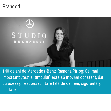
Branded
140 de ani de Mercedes-Benz. Ramona Pîrlog: Cel mai
important „test al timpului” este să inovăm constant, dar
cu aceeași responsabilitate față de oameni, siguranță și
calitate