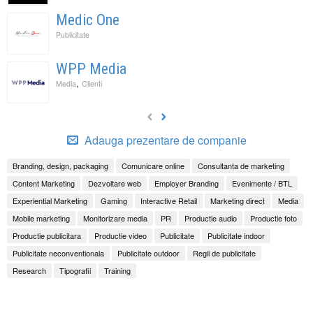
Medic One
Publicitate
WPP Media
,
Media
Clienti
Adauga prezentare de companie
Branding, design, packaging
Comunicare online
Consultanta de marketing
Content Marketing
Dezvoltare web
Employer Branding
Evenimente / BTL
Experiential Marketing
Gaming
Interactive Retail
Marketing direct
Media
Mobile marketing
Monitorizare media
PR
Productie audio
Productie foto
Productie publicitara
Productie video
Publicitate
Publicitate indoor
Publicitate neconventionala
Publicitate outdoor
Regii de publicitate
Research
Tipografii
Training