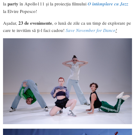
party
la
în Apollo111 și la proiecția filmului
O întâmplare cu Jazz
la Elvire Popesco!
23 de evenimente
Așadar,
, o lună de zile ca un timp de explorare pe
care te invităm să ți-l faci cadou!
Save November for Dance
!