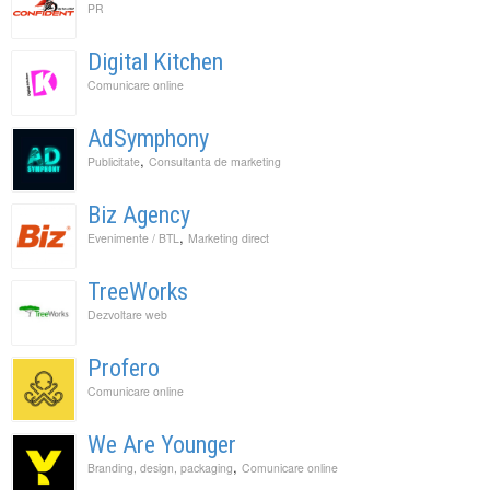
PR
Digital Kitchen
Comunicare online
AdSymphony
,
Publicitate
Consultanta de marketing
Biz Agency
,
Evenimente / BTL
Marketing direct
TreeWorks
Dezvoltare web
Profero
Comunicare online
We Are Younger
,
Branding, design, packaging
Comunicare online