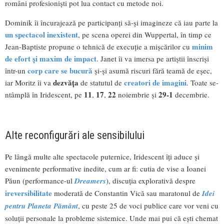
români profesioniști pot lua contact cu metode noi.
Dominik îi încurajează pe participanți să-și imagineze că iau parte la
un spectacol inexistent
, pe scena operei din Wuppertal, în timp ce
minim
Jean-Baptiste propune o tehnică de execuție a mișcărilor cu
de efort și maxim de impact
. Janet îi va imersa pe artiștii înscriși
corp care se bucură
într-un
și-și asumă riscuri fără teamă de eșec,
dezvăța
creatori de imagini
iar Moritz îi va
de statutul de
. Toate se-
11
17
22
29-1
ntâmplă în Iridescent, pe
,
,
noiembrie și
decembrie.
Alte reconfigurări ale sensibilului
Pe lângă multe alte spectacole puternice, Iridescent îți aduce și
evenimente performative inedite, cum ar fi: cutia de vise a Ioanei
Păun (performance-ul
Dreamers
), discuția explorativă despre
ireversibilitate
moderată de Constantin Vică sau maratonul de
Idei
pentru
Planeta
Pământ
, cu peste 25 de voci publice care vor veni cu
soluții personale la probleme sistemice. Unde mai pui că ești chemat