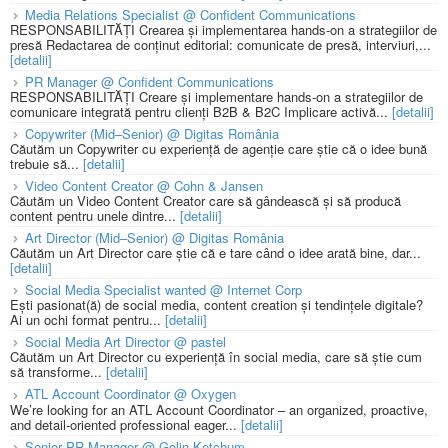
Media Relations Specialist @ Confident Communications
RESPONSABILITĂȚI Crearea și implementarea hands-on a strategiilor de
presă Redactarea de conținut editorial: comunicate de presă, interviuri,...
[detalii]
PR Manager @ Confident Communications
RESPONSABILITĂȚI Creare și implementare hands-on a strategiilor de
comunicare integrată pentru clienți B2B & B2C Implicare activă...
[detalii]
Copywriter (Mid–Senior) @ Digitas România
Căutăm un Copywriter cu experiență de agenție care știe că o idee bună
trebuie să...
[detalii]
Video Content Creator @ Cohn & Jansen
Căutăm un Video Content Creator care să gândească și să producă
content pentru unele dintre...
[detalii]
Art Director (Mid–Senior) @ Digitas România
Căutăm un Art Director care știe că e tare când o idee arată bine, dar...
[detalii]
Social Media Specialist wanted @ Internet Corp
Ești pasionat(ă) de social media, content creation și tendințele digitale?
Ai un ochi format pentru...
[detalii]
Social Media Art Director @ pastel
Căutăm un Art Director cu experiență în social media, care să știe cum
să transforme...
[detalii]
ATL Account Coordinator @ Oxygen
We’re looking for an ATL Account Coordinator – an organized, proactive,
and detail-oriented professional eager...
[detalii]
Senior PR Manager @ Golin Ketchum