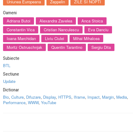
Uniunea Europeana
Zeppelin
ZILE SI NOPTI
Oameni
Adriana Butoi
Alexandra Zavelea
Anca Stoica
Constantin Vica
Cristian Nanculescu
Eva Danciu
Ioana Marchidan
Liviu Ciulei
Mihai Mihalcea
Moritz Ostruschnjak
Quentin Tarantino
Sergiu Dita
Subiecte
BTL
Sectiune
Update
Dictionar
Bio
,
Culture
,
Difuzare
,
Display
,
HTTPS
,
Iframe
,
Impact
,
Margin
,
Media
,
Performance
,
WWW
,
YouTube