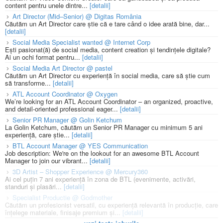
content pentru unele dintre...
[detalii]
Art Director (Mid–Senior) @ Digitas România
Căutăm un Art Director care știe că e tare când o idee arată bine, dar...
[detalii]
Social Media Specialist wanted @ Internet Corp
Ești pasionat(ă) de social media, content creation și tendințele digitale?
Ai un ochi format pentru...
[detalii]
Social Media Art Director @ pastel
Căutăm un Art Director cu experiență în social media, care să știe cum
să transforme...
[detalii]
ATL Account Coordinator @ Oxygen
We’re looking for an ATL Account Coordinator – an organized, proactive,
and detail-oriented professional eager...
[detalii]
Senior PR Manager @ Golin Ketchum
La Golin Ketchum, căutăm un Senior PR Manager cu minimum 5 ani
experiență, care știe...
[detalii]
BTL Account Manager @ YES Communication
Job description: We're on the lookout for an awesome BTL Account
Manager to join our vibrant...
[detalii]
3D Artist – Shopper Experience @ Mercury360
Ai cel puțin 7 ani experiență în zona de BTL (evenimente, activări,
standuri și plasări...
[detalii]
Specialist Productie @ Godmother
Căutăm un profesionist versatil, cu experiență relevantă în producție, care
înțelege materiale, finisaje premium și...
[detalii]