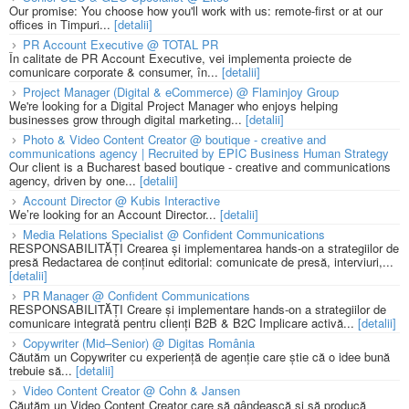
Our promise: You choose how you'll work with us: remote-first or at our
offices in Timpuri...
[detalii]
PR Account Executive @ TOTAL PR
În calitate de PR Account Executive, vei implementa proiecte de
comunicare corporate & consumer, în...
[detalii]
Project Manager (Digital & eCommerce) @ Flaminjoy Group
We're looking for a Digital Project Manager who enjoys helping
businesses grow through digital marketing...
[detalii]
Photo & Video Content Creator @ boutique - creative and
communications agency | Recruited by EPIC Business Human Strategy
Our client is a Bucharest based boutique - creative and communications
agency, driven by one...
[detalii]
Account Director @ Kubis Interactive
We’re looking for an Account Director...
[detalii]
Media Relations Specialist @ Confident Communications
RESPONSABILITĂȚI Crearea și implementarea hands-on a strategiilor de
presă Redactarea de conținut editorial: comunicate de presă, interviuri,...
[detalii]
PR Manager @ Confident Communications
RESPONSABILITĂȚI Creare și implementare hands-on a strategiilor de
comunicare integrată pentru clienți B2B & B2C Implicare activă...
[detalii]
Copywriter (Mid–Senior) @ Digitas România
Căutăm un Copywriter cu experiență de agenție care știe că o idee bună
trebuie să...
[detalii]
Video Content Creator @ Cohn & Jansen
Căutăm un Video Content Creator care să gândească și să producă