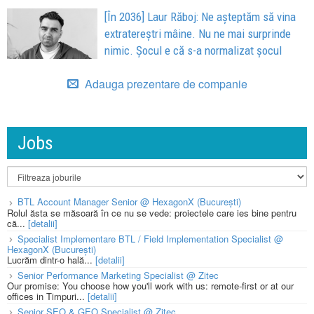
[În 2036] Laur Răboj: Ne așteptăm să vina
extratereștri mâine. Nu ne mai surprinde
nimic. Șocul e că s-a normalizat șocul
Adauga prezentare de companie
Jobs
BTL Account Manager Senior @ HexagonX (București)
Rolul ăsta se măsoară în ce nu se vede: proiectele care ies bine pentru
că...
[detalii]
Specialist Implementare BTL / Field Implementation Specialist @
HexagonX (București)
Lucrăm dintr-o hală...
[detalii]
Senior Performance Marketing Specialist @ Zitec
Our promise: You choose how you'll work with us: remote-first or at our
offices in Timpuri...
[detalii]
Senior SEO & GEO Specialist @ Zitec