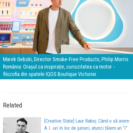
140 de ani de Mercedes-Benz. Ramona Pîrlog: Cel mai
important „test al timpului” este să inovăm constant, dar
cu aceeași responsabilitate față de oameni, siguranță și
calitate
Related
[Creative State] Laur Raboj: Când o să avem
A.I.-uri în loc de juniori, atunci tăiem un “i”