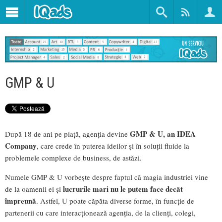
GMP & U
GMP & U, an IDEA
După 18 de ani pe piață, agenția devine
Company
, care crede în puterea ideilor și în soluții fluide la
problemele complexe de business, de astăzi.
Numele GMP & U vorbește despre faptul că magia industriei vine
lucrurile mari nu le putem face decât
de la oamenii ei și
împreună
. Astfel, U poate căpăta diverse forme, în funcție de
partenerii cu care interacționează agenția, de la clienți, colegi,