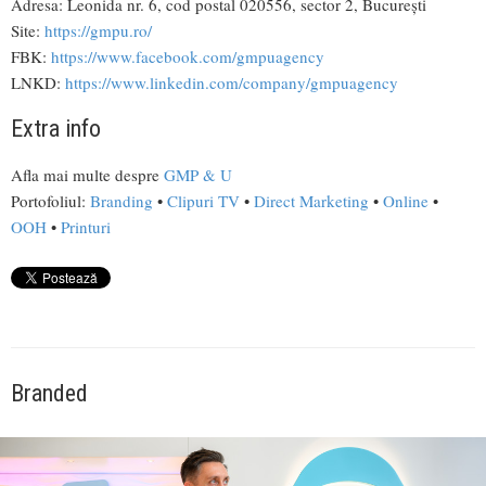
Adresa: Leonida nr. 6, cod postal 020556, sector 2, București
Site:
https://gmpu.ro/
FBK:
https://www.facebook.com/gmpuagency
LNKD:
https://www.linkedin.com/company/gmpuagency
Extra info
Afla mai multe despre
GMP & U
Portofoliul:
Branding
•
Clipuri TV
•
Direct Marketing
•
Online
•
OOH
•
Printuri
Branded