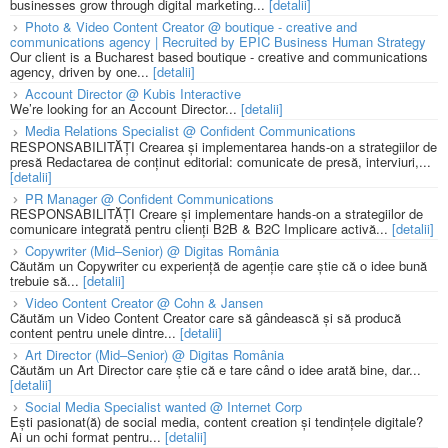
businesses grow through digital marketing...
[detalii]
Photo & Video Content Creator @ boutique - creative and
communications agency | Recruited by EPIC Business Human Strategy
Our client is a Bucharest based boutique - creative and communications
agency, driven by one...
[detalii]
Account Director @ Kubis Interactive
We’re looking for an Account Director...
[detalii]
Media Relations Specialist @ Confident Communications
RESPONSABILITĂȚI Crearea și implementarea hands-on a strategiilor de
presă Redactarea de conținut editorial: comunicate de presă, interviuri,...
[detalii]
PR Manager @ Confident Communications
RESPONSABILITĂȚI Creare și implementare hands-on a strategiilor de
comunicare integrată pentru clienți B2B & B2C Implicare activă...
[detalii]
Copywriter (Mid–Senior) @ Digitas România
Căutăm un Copywriter cu experiență de agenție care știe că o idee bună
trebuie să...
[detalii]
Video Content Creator @ Cohn & Jansen
Căutăm un Video Content Creator care să gândească și să producă
content pentru unele dintre...
[detalii]
Art Director (Mid–Senior) @ Digitas România
Căutăm un Art Director care știe că e tare când o idee arată bine, dar...
[detalii]
Social Media Specialist wanted @ Internet Corp
Ești pasionat(ă) de social media, content creation și tendințele digitale?
Ai un ochi format pentru...
[detalii]