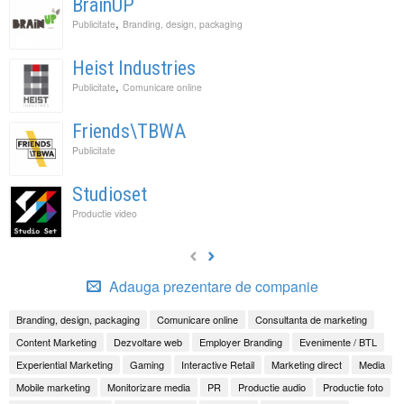
BrainUP
,
Publicitate
Branding, design, packaging
Heist Industries
,
Publicitate
Comunicare online
Friends\TBWA
Publicitate
Studioset
Productie video
Adauga prezentare de companie
Branding, design, packaging
Comunicare online
Consultanta de marketing
Content Marketing
Dezvoltare web
Employer Branding
Evenimente / BTL
Experiential Marketing
Gaming
Interactive Retail
Marketing direct
Media
Mobile marketing
Monitorizare media
PR
Productie audio
Productie foto