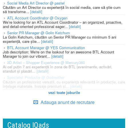
Social Media Art Director @ pastel
Căutăm un Art Director cu experiență în social media, care să știe cum
să transforme...
[detalii]
ATL Account Coordinator @ Oxygen
We’re looking for an ATL Account Coordinator – an organized, proactive,
and detail-oriented professional eager...
[detalii]
Senior PR Manager @ Golin Ketchum
La Golin Ketchum, căutăm un Senior PR Manager cu minimum 5 ani
experiență, care știe...
[detalii]
BTL Account Manager @ YES Communication
Job description: We're on the lookout for an awesome BTL Account
Manager to join our vibrant...
[detalii]
3D Artist – Shopper Experience @ Mercury360
Ai cel puțin 7 ani experiență în zona de BTL (evenimente, activări,
standuri și plasări...
[detalii]
Specialist Productie @ Godmother
Căutăm un profesionist versatil, cu experiență relevantă în producție, care
înțelege materiale, finisaje premium și...
[detalii]
vezi toate joburile
Adauga anunt de recrutare
Catalog IQads