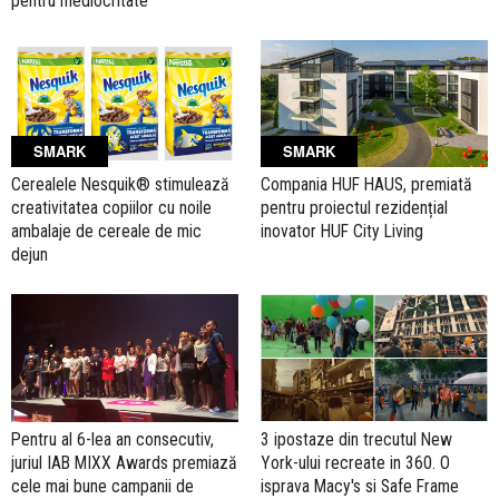
pentru mediocritate
SMARK
SMARK
Cerealele Nesquik® stimulează
Compania HUF HAUS, premiată
creativitatea copiilor cu noile
pentru proiectul rezidențial
ambalaje de cereale de mic
inovator HUF City Living
dejun
Pentru al 6-lea an consecutiv,
3 ipostaze din trecutul New
juriul IAB MIXX Awards premiază
York-ului recreate in 360. O
cele mai bune campanii de
isprava Macy's si Safe Frame