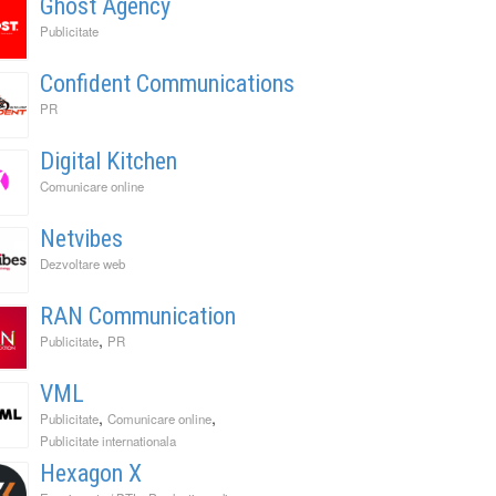
Ghost Agency
Publicitate
Confident Communications
PR
Digital Kitchen
Comunicare online
Netvibes
Dezvoltare web
RAN Communication
,
Publicitate
PR
VML
,
,
Publicitate
Comunicare online
Publicitate internationala
Hexagon X