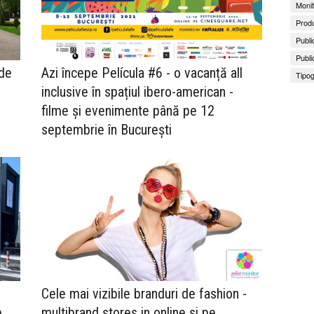
Monit
Produ
Publi
Publi
 de
Azi începe Película #6 - o vacanță all
Tipog
inclusive în spațiul ibero-american -
filme și evenimente până pe 12
septembrie în București
Cele mai vizibile branduri de fashion -
e
multibrand stores in online si pe