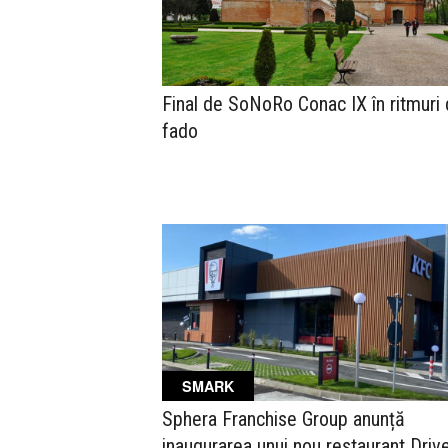
Final de SoNoRo Conac IX în ritmuri
fado
SMARK
Sphera Franchise Group anunță
inaugurarea unui nou restaurant Driv