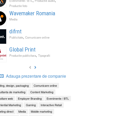
,
,
Evenimente / BTL
Productie audio
Productie foto
Wavemaker Romania
Media
difrnt
,
Publicitate
Comunicare online
Global Print
,
Productie publicitara
Tipografii
Adauga prezentare de companie
ing, design, packaging
Comunicare online
ltanta de marketing
Content Marketing
oltare web
Employer Branding
Evenimente / BTL
iential Marketing
Gaming
Interactive Retail
ting direct
Media
Mobile marketing