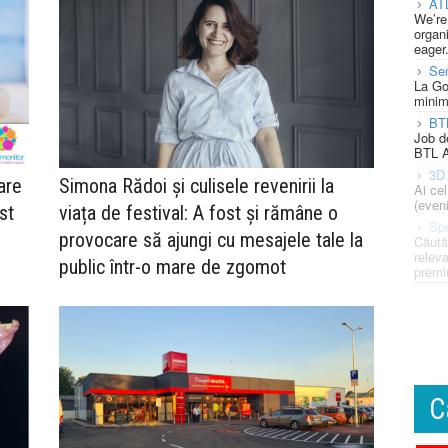
AT
We’re
organi
eager
Se
La Go
minim
BT
Job d
BTL A
3D 
are
Simona Rădoi și culisele revenirii la
Ai ce
(eveni
st
viața de festival: A fost și rămâne o
Spe
provocare să ajungi cu mesajele tale la
Căută
releva
public într-o mare de zgomot
premi
C