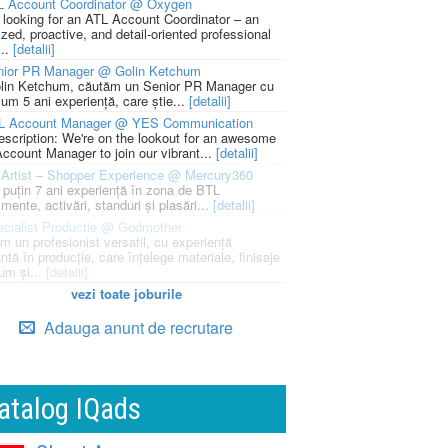
L Account Coordinator @ Oxygen
 looking for an ATL Account Coordinator – an
zed, proactive, and detail-oriented professional
...
[detalii]
nior PR Manager @ Golin Ketchum
lin Ketchum, căutăm un Senior PR Manager cu
um 5 ani experiență, care știe...
[detalii]
L Account Manager @ YES Communication
escription: We're on the lookout for an awesome
ccount Manager to join our vibrant...
[detalii]
Artist – Shopper Experience @ Mercury360
l puțin 7 ani experiență în zona de BTL
mente, activări, standuri și plasări...
[detalii]
cialist Productie @ Godmother
m un profesionist versatil, cu experiență
ntă în producție, care înțelege materiale, finisaje
um și...
[detalii]
vezi toate joburile
Adauga anunt de recrutare
atalog IQads