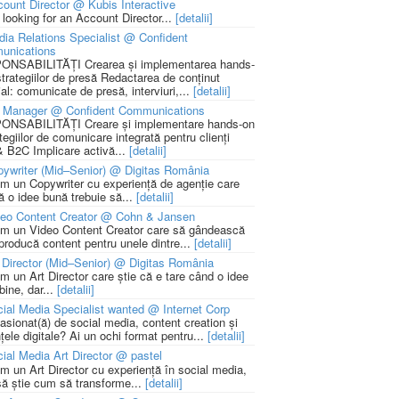
ount Director @ Kubis Interactive
 looking for an Account Director...
[detalii]
ia Relations Specialist @ Confident
unications
NSABILITĂȚI Crearea și implementarea hands-
strategiilor de presă Redactarea de conținut
ial: comunicate de presă, interviuri,...
[detalii]
 Manager @ Confident Communications
NSABILITĂȚI Creare și implementare hands-on
tegiilor de comunicare integrată pentru clienți
 B2C Implicare activă...
[detalii]
ywriter (Mid–Senior) @ Digitas România
m un Copywriter cu experiență de agenție care
ă o idee bună trebuie să...
[detalii]
deo Content Creator @ Cohn & Jansen
m un Video Content Creator care să gândească
 producă content pentru unele dintre...
[detalii]
 Director (Mid–Senior) @ Digitas România
m un Art Director care știe că e tare când o idee
bine, dar...
[detalii]
ial Media Specialist wanted @ Internet Corp
pasionat(ă) de social media, content creation și
țele digitale? Ai un ochi format pentru...
[detalii]
ial Media Art Director @ pastel
m un Art Director cu experiență în social media,
să știe cum să transforme...
[detalii]