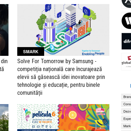
SMARK
 din
Solve For Tomorrow by Samsung -
tă
competiția națională care încurajează
elevii să găsească idei inovatoare prin
tehnologie și educație, pentru binele
comunității
Brand
Consu
Dezv
Exper
Marke