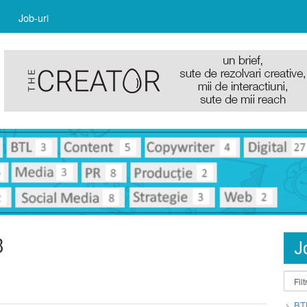
Job-uri
8
J
BT