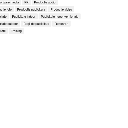
orizare media
PR
Productie audio
ctie foto
Productie publicitara
Productie video
citate
Publicitate indoor
Publicitate neconventionala
citate outdoor
Regii de publicitate
Research
rafii
Training