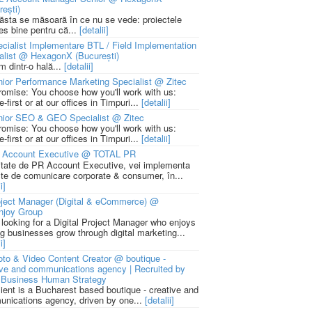
rești)
 ăsta se măsoară în ce nu se vede: proiectele
ies bine pentru că...
[detalii]
cialist Implementare BTL / Field Implementation
alist @ HexagonX (București)
m dintr-o hală...
[detalii]
ior Performance Marketing Specialist @ Zitec
romise: You choose how you'll work with us:
-first or at our offices in Timpuri...
[detalii]
nior SEO & GEO Specialist @ Zitec
romise: You choose how you'll work with us:
-first or at our offices in Timpuri...
[detalii]
 Account Executive @ TOTAL PR
litate de PR Account Executive, vei implementa
cte de comunicare corporate & consumer, în...
i]
ject Manager (Digital & eCommerce) @
njoy Group
 looking for a Digital Project Manager who enjoys
ng businesses grow through digital marketing...
i]
to & Video Content Creator @ boutique -
ive and communications agency | Recruited by
Business Human Strategy
lient is a Bucharest based boutique - creative and
nications agency, driven by one...
[detalii]