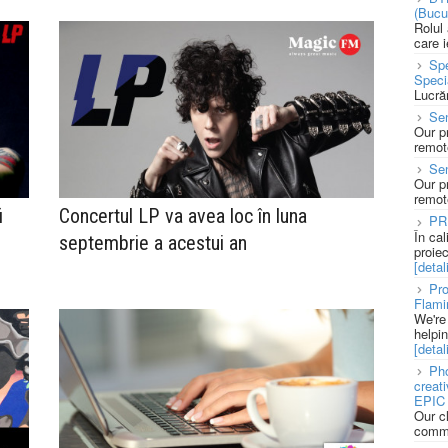
(Bucu
Rolul
care 
Spe
Speci
Lucră
Sen
Our p
remote
Se
Our p
remote
i
Concertul LP va avea loc în luna
PR
În ca
septembrie a acestui an
proie
[detali
Pro
Flami
We're
helpi
[detali
Pho
creat
EPIC 
Our c
commu