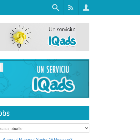
obs
L Account Manager Senior @ HexagonX