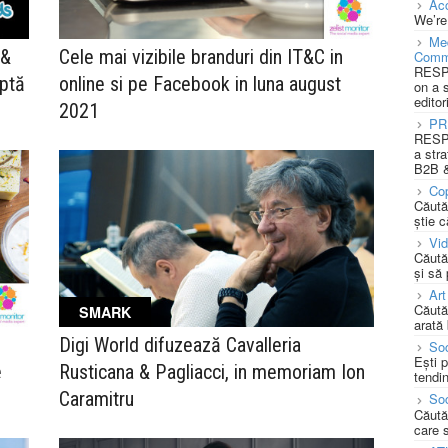
Acc
We’re
Med
 &
Cele mai vizibile branduri din IT&C in
Comm
RESPO
aptă
online si pe Facebook in luna august
on a 
editor
2021
PR
RESPO
a stra
B2B &
Cop
Căută
știe c
Vi
Căută
și să
Art
Căută
SMARK
arată 
Digi World difuzează Cavalleria
Soc
Ești 
e
Rusticana & Pagliacci, in memoriam Ion
tendin
Caramitru
Soc
Căută
care 