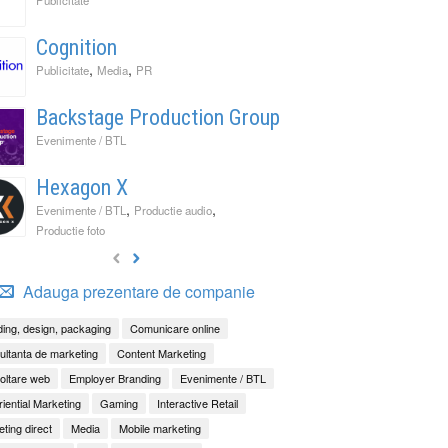
Cognition
,
,
Publicitate
Media
PR
Backstage Production Group
Evenimente / BTL
Hexagon X
,
,
Evenimente / BTL
Productie audio
Productie foto
Adauga prezentare de companie
ing, design, packaging
Comunicare online
ltanta de marketing
Content Marketing
oltare web
Employer Branding
Evenimente / BTL
iential Marketing
Gaming
Interactive Retail
ting direct
Media
Mobile marketing