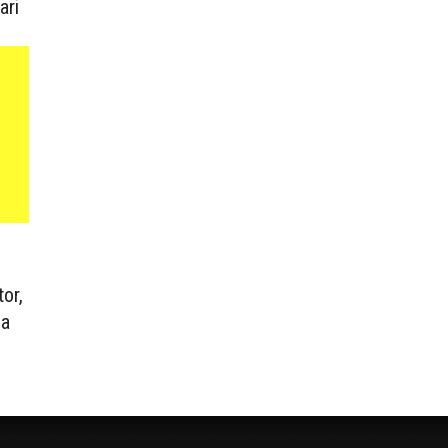
ari
or,
ea