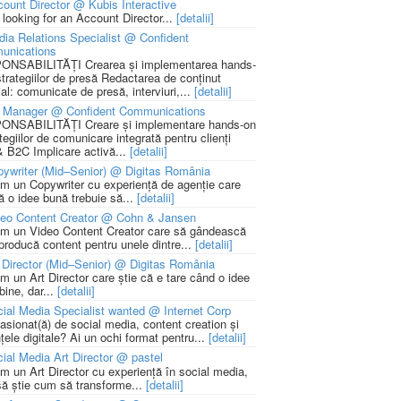
ount Director @ Kubis Interactive
 looking for an Account Director...
[detalii]
ia Relations Specialist @ Confident
unications
NSABILITĂȚI Crearea și implementarea hands-
strategiilor de presă Redactarea de conținut
ial: comunicate de presă, interviuri,...
[detalii]
 Manager @ Confident Communications
NSABILITĂȚI Creare și implementare hands-on
tegiilor de comunicare integrată pentru clienți
 B2C Implicare activă...
[detalii]
ywriter (Mid–Senior) @ Digitas România
m un Copywriter cu experiență de agenție care
ă o idee bună trebuie să...
[detalii]
deo Content Creator @ Cohn & Jansen
m un Video Content Creator care să gândească
 producă content pentru unele dintre...
[detalii]
 Director (Mid–Senior) @ Digitas România
m un Art Director care știe că e tare când o idee
bine, dar...
[detalii]
ial Media Specialist wanted @ Internet Corp
pasionat(ă) de social media, content creation și
țele digitale? Ai un ochi format pentru...
[detalii]
ial Media Art Director @ pastel
m un Art Director cu experiență în social media,
să știe cum să transforme...
[detalii]