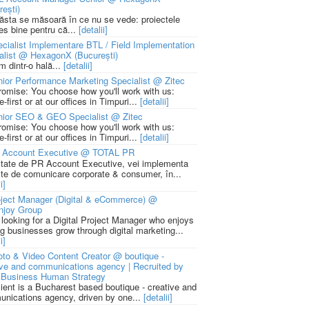
rești)
 ăsta se măsoară în ce nu se vede: proiectele
ies bine pentru că...
[detalii]
cialist Implementare BTL / Field Implementation
alist @ HexagonX (București)
m dintr-o hală...
[detalii]
ior Performance Marketing Specialist @ Zitec
romise: You choose how you'll work with us:
-first or at our offices in Timpuri...
[detalii]
nior SEO & GEO Specialist @ Zitec
romise: You choose how you'll work with us:
-first or at our offices in Timpuri...
[detalii]
 Account Executive @ TOTAL PR
litate de PR Account Executive, vei implementa
cte de comunicare corporate & consumer, în...
i]
ject Manager (Digital & eCommerce) @
njoy Group
 looking for a Digital Project Manager who enjoys
ng businesses grow through digital marketing...
i]
to & Video Content Creator @ boutique -
ive and communications agency | Recruited by
Business Human Strategy
lient is a Bucharest based boutique - creative and
nications agency, driven by one...
[detalii]