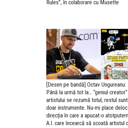
Rules”, în colaborare cu Musette
[Desen pe bandă] Octav Ungureanu:
Până la urmă tot la… “geniul creator”
artistului se rezumă totul, restul sunt
doar instrumente. Nu-mi place deloc
direcția în care a apucat-o atotputern
A.I. care încearcă să scoată artistul 