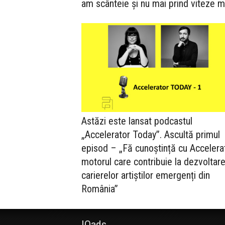
am scânteie și nu mai prind viteze m
Astăzi este lansat podcastul
„Accelerator Today”. Ascultă primul
episod – „Fă cunoștință cu Accelerat
motorul care contribuie la dezvoltar
carierelor artiștilor emergenți din
România”
IQads