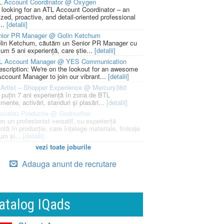
L Account Coordinator @ Oxygen
 looking for an ATL Account Coordinator – an
zed, proactive, and detail-oriented professional
...
[detalii]
nior PR Manager @ Golin Ketchum
lin Ketchum, căutăm un Senior PR Manager cu
um 5 ani experiență, care știe...
[detalii]
L Account Manager @ YES Communication
escription: We're on the lookout for an awesome
ccount Manager to join our vibrant...
[detalii]
Artist – Shopper Experience @ Mercury360
l puțin 7 ani experiență în zona de BTL
mente, activări, standuri și plasări...
[detalii]
cialist Productie @ Godmother
m un profesionist versatil, cu experiență
ntă în producție, care înțelege materiale, finisaje
um și...
[detalii]
vezi toate joburile
Adauga anunt de recrutare
atalog IQads