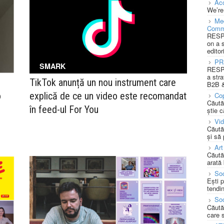
Acc
We’re
Med
Comm
RESPO
on a 
editor
PR
SMARK
RESPO
a stra
TikTok anunță un nou instrument care
B2B &
o
explică de ce un video este recomandat
Cop
Căută
în feed-ul For You
știe c
Vi
Căută
și să
Art
Căută
arată 
Soc
Ești 
tendin
Soc
Căută
care 