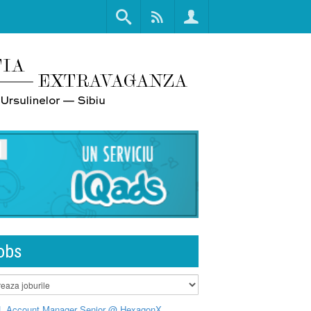
obs
L Account Manager Senior @ HexagonX