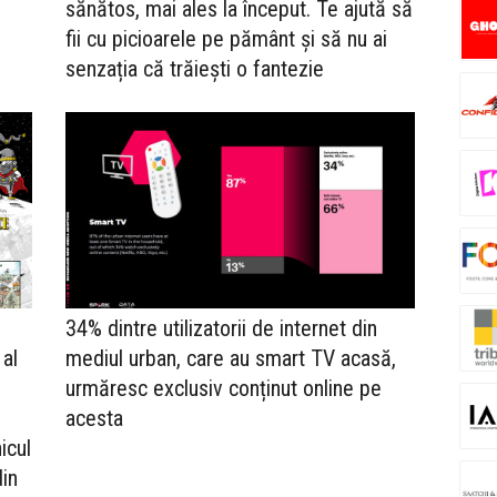
sănătos, mai ales la început. Te ajută să
fii cu picioarele pe pământ și să nu ai
senzația că trăiești o fantezie
34% dintre utilizatorii de internet din
 al
mediul urban, care au smart TV acasă,
urmăresc exclusiv conținut online pe
acesta
icul
din