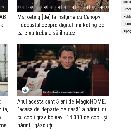
Monit
Produ
IAB
Marketing [de] la înălțime cu Canopy:
Publi
Publi
rk
Podcastul despre digital marketing pe
Tipog
care nu trebuie să îl ratezi
:
Anul acesta sunt 5 ani de MagicHOME,
lta,
”acasa de departe de casă” a părinților
m
cu copii grav bolnavi. 14.000 de copii și
 mai
părinți, găzduiți