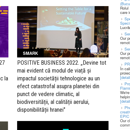
(Bucu
Rolul
care 
Spe
Speci
Lucră
Sen
Our p
remote
Se
SMARK
Our p
remote
 27
POSITIVE BUSINESS 2022. „Devine tot
PR
În ca
mai evident că modul de viață și
proie
[detali
c la
impactul societății tehnologice au un
Pro
efect catastrofal asupra planetei din
Flami
We're
punct de vedere climatic, al
helpi
[detali
biodiversității, al calității aerului,
Pho
disponibilității hranei"
creat
EPIC 
Our c
commu