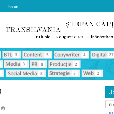
Job-uri
0
J
2
BT