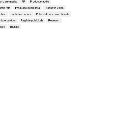
orizare media
PR
Productie audio
ctie foto
Productie publicitara
Productie video
citate
Publicitate indoor
Publicitate neconventionala
citate outdoor
Regii de publicitate
Research
rafii
Training