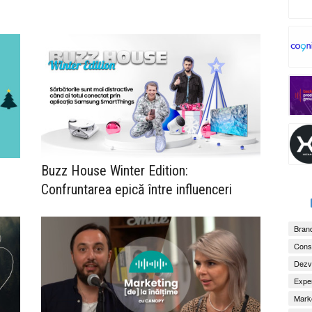
Buzz House Winter Edition:
Confruntarea epică între influenceri
Brand
Consu
Dezv
Exper
Marke