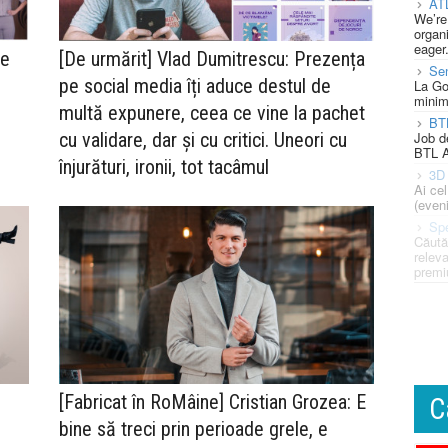
AT
We’re
organi
eager
le
[De urmărit] Vlad Dumitrescu: Prezența
Se
pe social media îți aduce destul de
La Go
minim
multă expunere, ceea ce vine la pachet
BT
Job d
cu validare, dar și cu critici. Uneori cu
BTL A
înjurături, ironii, tot tacâmul
3D 
Ai ce
(eveni
Spe
Căută
releva
premi
[Fabricat în RoMâine] Cristian Grozea: E
C
bine să treci prin perioade grele, e