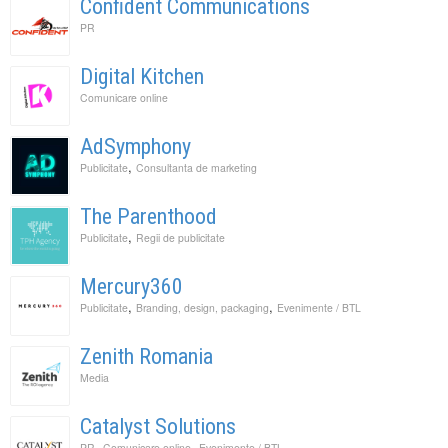
Confident Communications
PR
Digital Kitchen
Comunicare online
AdSymphony
,
Publicitate
Consultanta de marketing
The Parenthood
,
Publicitate
Regii de publicitate
Mercury360
,
,
Publicitate
Branding, design, packaging
Evenimente / BTL
Zenith Romania
Media
Catalyst Solutions
,
,
PR
Comunicare online
Evenimente / BTL