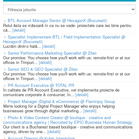
BTL Account Manager Senior @ HexagonX (București)
Rolul ăsta se măsoară în ce nu se vede: proiectele care ies bine pentru
că...
[detalii]
Specialist Implementare BTL / Field Implementation Specialist @
HexagonX (București)
Lucrăm dintr-o hală...
[detalii]
Senior Performance Marketing Specialist @ Zitec
Our promise: You choose how you'll work with us: remote-first or at our
offices in Timpuri...
[detalii]
Senior SEO & GEO Specialist @ Zitec
Our promise: You choose how you'll work with us: remote-first or at our
offices in Timpuri...
[detalii]
PR Account Executive @ TOTAL PR
În calitate de PR Account Executive, vei implementa proiecte de
comunicare corporate & consumer, în...
[detalii]
Project Manager (Digital & eCommerce) @ Flaminjoy Group
We're looking for a Digital Project Manager who enjoys helping
businesses grow through digital marketing...
[detalii]
Photo & Video Content Creator @ boutique - creative and
communications agency | Recruited by EPIC Business Human Strategy
Our client is a Bucharest based boutique - creative and communications
agency, driven by one...
[detalii]
Account Director @ Kubis Interactive