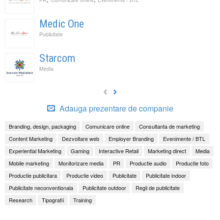
Medic One
Publicitate
Starcom
Media
Adauga prezentare de companie
Branding, design, packaging
Comunicare online
Consultanta de marketing
Content Marketing
Dezvoltare web
Employer Branding
Evenimente / BTL
Experiential Marketing
Gaming
Interactive Retail
Marketing direct
Media
Mobile marketing
Monitorizare media
PR
Productie audio
Productie foto
Productie publicitara
Productie video
Publicitate
Publicitate indoor
Publicitate neconventionala
Publicitate outdoor
Regii de publicitate
Research
Tipografii
Training