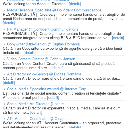
We’re looking for an Account Director...
[detalii]
Media Relations Specialist @ Confident Communications
RESPONSABILITĂȚI Crearea și implementarea hands-on a strategiilor de
presă Redactarea de conținut editorial: comunicate de presă, interviuri,...
[detalii]
PR Manager @ Confident Communications
RESPONSABILITĂȚI Creare și implementare hands-on a strategiilor de
comunicare integrată pentru clienți B2B & B2C Implicare activă...
[detalii]
Copywriter (Mid–Senior) @ Digitas România
Căutăm un Copywriter cu experiență de agenție care știe că o idee bună
trebuie să...
[detalii]
Video Content Creator @ Cohn & Jansen
Căutăm un Video Content Creator care să gândească și să producă
content pentru unele dintre...
[detalii]
Art Director (Mid–Senior) @ Digitas România
Căutăm un Art Director care știe că e tare când o idee arată bine, dar...
[detalii]
Social Media Specialist wanted @ Internet Corp
Ești pasionat(ă) de social media, content creation și tendințele digitale?
Ai un ochi format pentru...
[detalii]
Social Media Art Director @ pastel
Căutăm un Art Director cu experiență în social media, care să știe cum
să transforme...
[detalii]
ATL Account Coordinator @ Oxygen
We’re looking for an ATL Account Coordinator – an organized, proactive,
and detail-oriented professional eager...
[detalii]