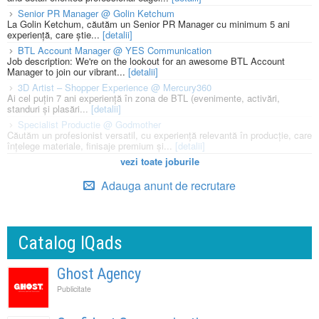
Senior PR Manager @ Golin Ketchum
La Golin Ketchum, căutăm un Senior PR Manager cu minimum 5 ani
experiență, care știe...
[detalii]
BTL Account Manager @ YES Communication
Job description: We're on the lookout for an awesome BTL Account
Manager to join our vibrant...
[detalii]
3D Artist – Shopper Experience @ Mercury360
Ai cel puțin 7 ani experiență în zona de BTL (evenimente, activări,
standuri și plasări...
[detalii]
Specialist Productie @ Godmother
Căutăm un profesionist versatil, cu experiență relevantă în producție, care
înțelege materiale, finisaje premium și...
[detalii]
vezi toate joburile
Adauga anunt de recrutare
Catalog IQads
Ghost Agency
Publicitate