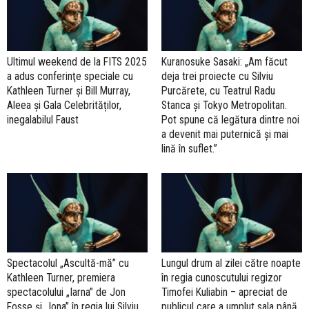
Ultimul weekend de la FITS 2025
Kuranosuke Sasaki: „Am făcut
a adus conferinţe speciale cu
deja trei proiecte cu Silviu
Kathleen Turner şi Bill Murray,
Purcărete, cu Teatrul Radu
Aleea și Gala Celebrităților,
Stanca și Tokyo Metropolitan.
inegalabilul Faust
Pot spune că legătura dintre noi
a devenit mai puternică și mai
lină în suflet.”
Spectacolul „Ascultă-mă” cu
Lungul drum al zilei către noapte
Kathleen Turner, premiera
în regia cunoscutului regizor
spectacolului „Iarna” de Jon
Timofei Kuliabin – apreciat de
Fosse și „Iona” în regia lui Silviu
publicul care a umplut sala până