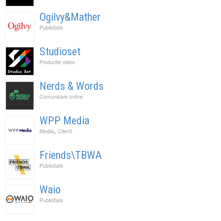
Ogilvy&Mather
Publicitate
Studioset
Productie video
Nerds & Words
Comunicare online
WPP Media
,
Media
Clienti
Friends\TBWA
Publicitate
Waio
Publicitate