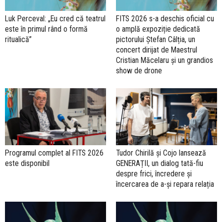
Luk Perceval: „Eu cred că teatrul
FITS 2026 s-a deschis oficial cu
este în primul rând o formă
o amplă expoziție dedicată
ritualică”
pictorului Ștefan Câlția, un
concert dirijat de Maestrul
Cristian Măcelaru şi un grandios
show de drone
Programul complet al FITS 2026
Tudor Chirilă și Cojo lansează
este disponibil
GENERAȚII, un dialog tată-fiu
despre frici, încredere și
încercarea de a-și repara relația