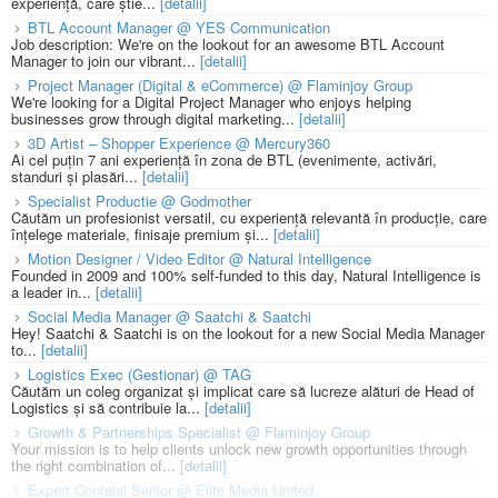
experiență, care știe...
[detalii]
BTL Account Manager @ YES Communication
Job description: We're on the lookout for an awesome BTL Account
Manager to join our vibrant...
[detalii]
Project Manager (Digital & eCommerce) @ Flaminjoy Group
We're looking for a Digital Project Manager who enjoys helping
businesses grow through digital marketing...
[detalii]
3D Artist – Shopper Experience @ Mercury360
Ai cel puțin 7 ani experiență în zona de BTL (evenimente, activări,
standuri și plasări...
[detalii]
Specialist Productie @ Godmother
Căutăm un profesionist versatil, cu experiență relevantă în producție, care
înțelege materiale, finisaje premium și...
[detalii]
Motion Designer / Video Editor @ Natural Intelligence
Founded in 2009 and 100% self-funded to this day, Natural Intelligence is
a leader in...
[detalii]
Social Media Manager @ Saatchi & Saatchi
Hey! Saatchi & Saatchi is on the lookout for a new Social Media Manager
to...
[detalii]
Logistics Exec (Gestionar) @ TAG
Căutăm un coleg organizat și implicat care să lucreze alături de Head of
Logistics și să contribuie la...
[detalii]
Growth & Partnerships Specialist @ Flaminjoy Group
Your mission is to help clients unlock new growth opportunities through
the right combination of...
[detalii]
Expert Contabil Senior @ Elite Media United