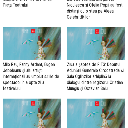
Piaţa Teatrului
Niculescu şi Ofelia Popii au fost
distinşi cu o stea pe Aleea
Celebrităţilor
Milo Rau, Fanny Ardant, Eugen
Ziua a șaptea de FITS: Debutul
Jebeleanu și alți artiști
Adunării Generale Circostrada şi
internaționali au umplut sălile de
Sala Oglinzilor arhiplină la
spectacol în a opta zi a
dialogul dintre regizorul Cristian
festivalului
Mungiu și Octavian Saiu