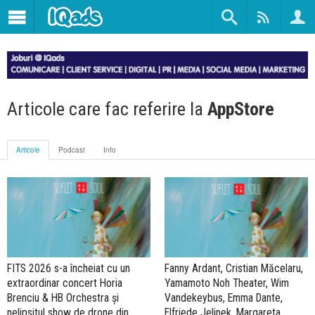
Articole care fac referire la
AppStore
Articole
Podcast
Info
FITS 2026 s-a încheiat cu un
Fanny Ardant, Cristian Măcelaru,
extraordinar concert Horia
Yamamoto Noh Theater, Wim
Brenciu & HB Orchestra şi
Vandekeybus, Emma Dante,
nelipsitul show de drone din
Elfriede Jelinek, Margareta