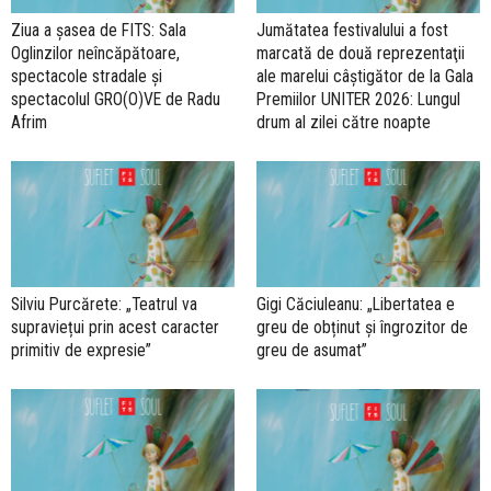
Ziua a șasea de FITS: Sala
Jumătatea festivalului a fost
Oglinzilor neîncăpătoare,
marcată de două reprezentaţii
spectacole stradale și
ale marelui câștigător de la Gala
spectacolul GRO(O)VE de Radu
Premiilor UNITER 2026: Lungul
Afrim
drum al zilei către noapte
Silviu Purcărete: „Teatrul va
Gigi Căciuleanu: „Libertatea e
supraviețui prin acest caracter
greu de obținut și îngrozitor de
primitiv de expresie”
greu de asumat”