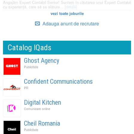
Angajăm Expert Contabil Senior! Suntem în căutarea unui Expert Contabil
cu experiență, care să se alăture...
[detalii]
vezi toate joburile
Adauga anunt de recrutare
Catalog IQads
Ghost Agency
Publicitate
Confident Communications
PR
Digital Kitchen
Comunicare online
Cheil Romania
Publicitate