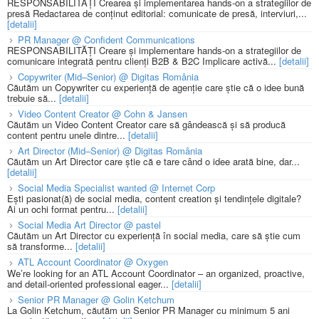
RESPONSABILITĂȚI Crearea și implementarea hands-on a strategiilor de
presă Redactarea de conținut editorial: comunicate de presă, interviuri,...
[detalii]
PR Manager @ Confident Communications
RESPONSABILITĂȚI Creare și implementare hands-on a strategiilor de
comunicare integrată pentru clienți B2B & B2C Implicare activă...
[detalii]
Copywriter (Mid–Senior) @ Digitas România
Căutăm un Copywriter cu experiență de agenție care știe că o idee bună
trebuie să...
[detalii]
Video Content Creator @ Cohn & Jansen
Căutăm un Video Content Creator care să gândească și să producă
content pentru unele dintre...
[detalii]
Art Director (Mid–Senior) @ Digitas România
Căutăm un Art Director care știe că e tare când o idee arată bine, dar...
[detalii]
Social Media Specialist wanted @ Internet Corp
Ești pasionat(ă) de social media, content creation și tendințele digitale?
Ai un ochi format pentru...
[detalii]
Social Media Art Director @ pastel
Căutăm un Art Director cu experiență în social media, care să știe cum
să transforme...
[detalii]
ATL Account Coordinator @ Oxygen
We’re looking for an ATL Account Coordinator – an organized, proactive,
and detail-oriented professional eager...
[detalii]
Senior PR Manager @ Golin Ketchum
La Golin Ketchum, căutăm un Senior PR Manager cu minimum 5 ani