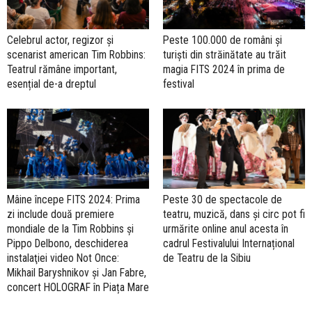
Celebrul actor, regizor și
Peste 100.000 de români și
scenarist american Tim Robbins:
turiști din străinătate au trăit
Teatrul rămâne important,
magia FITS 2024 în prima de
esențial de-a dreptul
festival
Mâine începe FITS 2024: Prima
Peste 30 de spectacole de
zi include două premiere
teatru, muzică, dans și circ pot fi
mondiale de la Tim Robbins și
urmărite online anul acesta în
Pippo Delbono, deschiderea
cadrul Festivalului Internațional
instalaţiei video Not Once:
de Teatru de la Sibiu
Mikhail Baryshnikov și Jan Fabre,
concert HOLOGRAF în Piața Mare