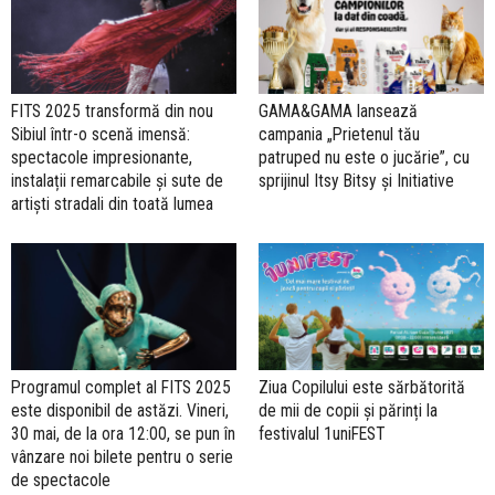
FITS 2025 transformă din nou
GAMA&GAMA lansează
Sibiul într-o scenă imensă:
campania „Prietenul tău
spectacole impresionante,
patruped nu este o jucărie”, cu
instalații remarcabile și sute de
sprijinul Itsy Bitsy și Initiative
artiști stradali din toată lumea
Programul complet al FITS 2025
Ziua Copilului este sărbătorită
este disponibil de astăzi. Vineri,
de mii de copii și părinți la
30 mai, de la ora 12:00, se pun în
festivalul 1uniFEST
vânzare noi bilete pentru o serie
de spectacole