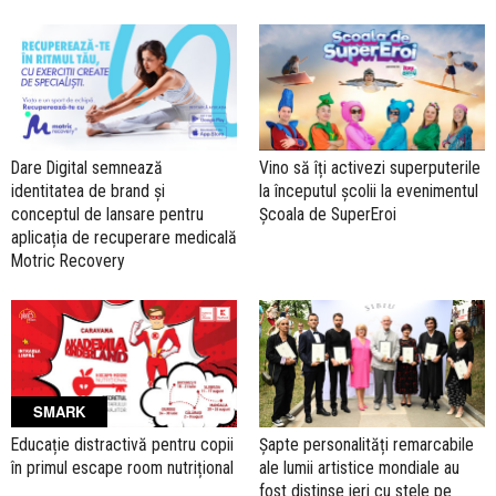
Dare Digital semnează
Vino să îți activezi superputerile
identitatea de brand și
la începutul școlii la evenimentul
conceptul de lansare pentru
Școala de SuperEroi
aplicația de recuperare medicală
Motric Recovery
SMARK
Educație distractivă pentru copii
Șapte personalități remarcabile
în primul escape room nutrițional
ale lumii artistice mondiale au
fost distinse ieri cu stele pe