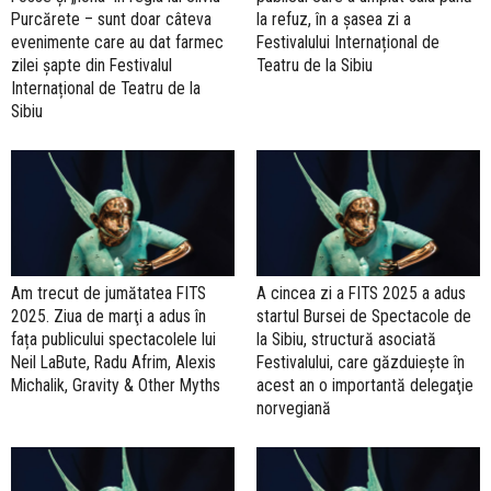
Purcărete – sunt doar câteva
la refuz, în a șasea zi a
evenimente care au dat farmec
Festivalului Internațional de
zilei șapte din Festivalul
Teatru de la Sibiu
Internațional de Teatru de la
Sibiu
Am trecut de jumătatea FITS
A cincea zi a FITS 2025 a adus
2025. Ziua de marţi a adus în
startul Bursei de Spectacole de
fața publicului spectacolele lui
la Sibiu, structură asociată
Neil LaBute, Radu Afrim, Alexis
Festivalului, care găzduieşte în
Michalik, Gravity & Other Myths
acest an o importantă delegaţie
norvegiană