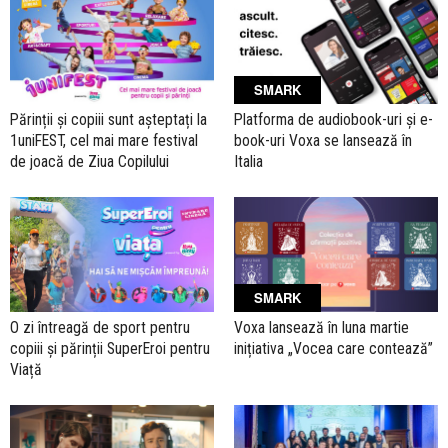
SMARK
Părinții și copiii sunt așteptați la
Platforma de audiobook-uri și e-
1uniFEST, cel mai mare festival
book-uri Voxa se lansează în
de joacă de Ziua Copilului
Italia
SMARK
O zi întreagă de sport pentru
Voxa lansează în luna martie
copiii și părinții SuperEroi pentru
inițiativa „Vocea care contează”
Viață