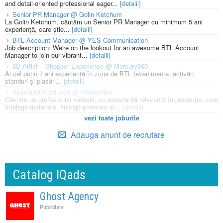
and detail-oriented professional eager...
[detalii]
Senior PR Manager @ Golin Ketchum
La Golin Ketchum, căutăm un Senior PR Manager cu minimum 5 ani
experiență, care știe...
[detalii]
BTL Account Manager @ YES Communication
Job description: We're on the lookout for an awesome BTL Account
Manager to join our vibrant...
[detalii]
3D Artist – Shopper Experience @ Mercury360
Ai cel puțin 7 ani experiență în zona de BTL (evenimente, activări,
standuri și plasări...
[detalii]
Specialist Productie @ Godmother
Căutăm un profesionist versatil, cu experiență relevantă în producție, care
înțelege materiale, finisaje premium și...
[detalii]
vezi toate joburile
Adauga anunt de recrutare
Catalog IQads
Ghost Agency
Publicitate