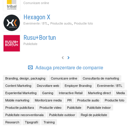
Comunicare online
Hexagon X
,
,
Evenimente / BTL
Productie audio
Productie foto
Rusu+Bortun
Publicitate
Adauga prezentare de companie
Branding, design, packaging
Comunicare online
Consultanta de marketing
Content Marketing
Dezvoltare web
Employer Branding
Evenimente / BTL
Experiential Marketing
Gaming
Interactive Retail
Marketing direct
Media
Mobile marketing
Monitorizare media
PR
Productie audio
Productie foto
Productie publicitara
Productie video
Publicitate
Publicitate indoor
Publicitate neconventionala
Publicitate outdoor
Regii de publicitate
Research
Tipografii
Training