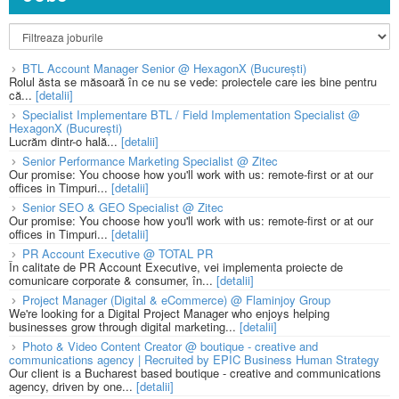
BTL Account Manager Senior @ HexagonX (București)
Rolul ăsta se măsoară în ce nu se vede: proiectele care ies bine pentru
că...
[detalii]
Specialist Implementare BTL / Field Implementation Specialist @
HexagonX (București)
Lucrăm dintr-o hală...
[detalii]
Senior Performance Marketing Specialist @ Zitec
Our promise: You choose how you'll work with us: remote-first or at our
offices in Timpuri...
[detalii]
Senior SEO & GEO Specialist @ Zitec
Our promise: You choose how you'll work with us: remote-first or at our
offices in Timpuri...
[detalii]
PR Account Executive @ TOTAL PR
În calitate de PR Account Executive, vei implementa proiecte de
comunicare corporate & consumer, în...
[detalii]
Project Manager (Digital & eCommerce) @ Flaminjoy Group
We're looking for a Digital Project Manager who enjoys helping
businesses grow through digital marketing...
[detalii]
Photo & Video Content Creator @ boutique - creative and
communications agency | Recruited by EPIC Business Human Strategy
Our client is a Bucharest based boutique - creative and communications
agency, driven by one...
[detalii]