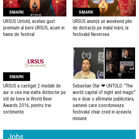
SMARK
SMARK
URSUS Untold, acelasi gust
URSUS anunță un weekend plin
premium al berii URSUS, acum in
de distracții pe malul mării, la
haine de festival
festivalul Neversea
SMARK
URSUS a castigat 2 medalii de
Sebastian Olar ❤ UNTOLD: "The
aur si cea mai inalta distinctie pe
world capital of night and magic"
stil de bere la World Beer
nu e doar o afirmatie publicitara,
Awards 2016, pentru trei
oamenii care coordoneaza
sortimente
festivalul chiar cred in aceasta
misiune
Jobs