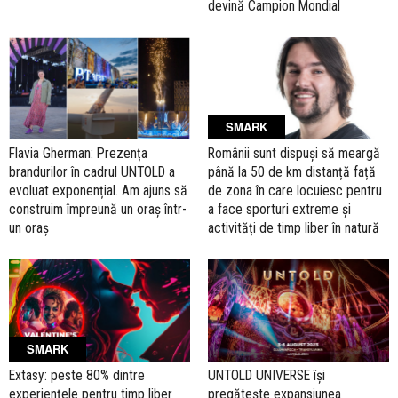
devină Campion Mondial
SMARK
Flavia Gherman: Prezența
Românii sunt dispuși să meargă
brandurilor în cadrul UNTOLD a
până la 50 de km distanță față
evoluat exponențial. Am ajuns să
de zona în care locuiesc pentru
construim împreună un oraș într-
a face sporturi extreme și
un oraș
activități de timp liber în natură
SMARK
Extasy: peste 80% dintre
UNTOLD UNIVERSE își
experiențele pentru timp liber
pregătește expansiunea