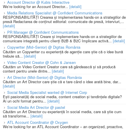
Account Director @ Kubis Interactive
We’re looking for an Account Director...
[detalii]
Media Relations Specialist @ Confident Communications
RESPONSABILITĂȚI Crearea și implementarea hands-on a strategiilor de
presă Redactarea de conținut editorial: comunicate de presă, interviuri,...
[detalii]
PR Manager @ Confident Communications
RESPONSABILITĂȚI Creare și implementare hands-on a strategiilor de
comunicare integrată pentru clienți B2B & B2C Implicare activă...
[detalii]
Copywriter (Mid–Senior) @ Digitas România
Căutăm un Copywriter cu experiență de agenție care știe că o idee bună
trebuie să...
[detalii]
Video Content Creator @ Cohn & Jansen
Căutăm un Video Content Creator care să gândească și să producă
content pentru unele dintre...
[detalii]
Art Director (Mid–Senior) @ Digitas România
Căutăm un Art Director care știe că e tare când o idee arată bine, dar...
[detalii]
Social Media Specialist wanted @ Internet Corp
Ești pasionat(ă) de social media, content creation și tendințele digitale?
Ai un ochi format pentru...
[detalii]
Social Media Art Director @ pastel
Căutăm un Art Director cu experiență în social media, care să știe cum
să transforme...
[detalii]
ATL Account Coordinator @ Oxygen
We’re looking for an ATL Account Coordinator – an organized, proactive,